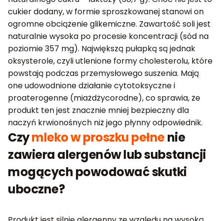
cukier dodany, w formie sproszkowanej stanowi on
ogromne obciążenie glikemiczne. Zawartość soli jest
naturalnie wysoka po procesie koncentracji (sód na
poziomie 357 mg). Największą pułapką są jednak
oksysterole, czyli utlenione formy cholesterolu, które
powstają podczas przemysłowego suszenia. Mają
one udowodnione działanie cytotoksyczne i
proaterogenne (miażdżycorodne), co sprawia, że
produkt ten jest znacznie mniej bezpieczny dla
naczyń krwionośnych niż jego płynny odpowiednik.
Czy
mleko w proszku pełne
nie
zawiera alergenów lub substancji
mogących powodować skutki
uboczne?
Produkt jest silnie alergenny ze względu na wysoką