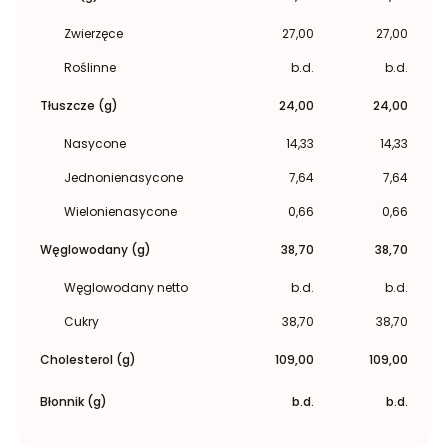
Zwierzęce
27,00
27,00
Roślinne
b.d.
b.d.
Tłuszcze (g)
24,00
24,00
Nasycone
14,33
14,33
Jednonienasycone
7,64
7,64
Wielonienasycone
0,66
0,66
Węglowodany (g)
38,70
38,70
Węglowodany netto
b.d.
b.d.
Cukry
38,70
38,70
Cholesterol (g)
109,00
109,00
Błonnik (g)
b.d.
b.d.