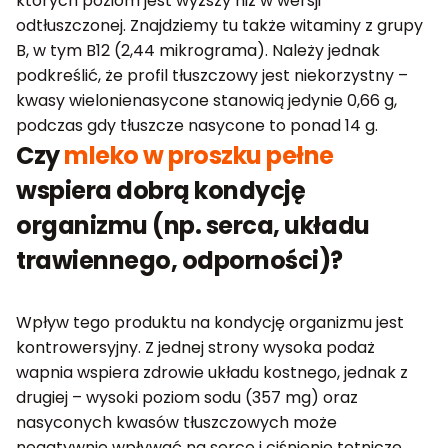
których poziom jest wyższy niż w wersji
odtłuszczonej. Znajdziemy tu także witaminy z grupy
B, w tym B12 (2,44 mikrograma). Należy jednak
podkreślić, że profil tłuszczowy jest niekorzystny –
kwasy wielonienasycone stanowią jedynie 0,66 g,
podczas gdy tłuszcze nasycone to ponad 14 g.
Czy
mleko w proszku pełne
wspiera dobrą kondycję
organizmu (np. serca, układu
trawiennego, odporności)?
Wpływ tego produktu na kondycję organizmu jest
kontrowersyjny. Z jednej strony wysoka podaż
wapnia wspiera zdrowie układu kostnego, jednak z
drugiej – wysoki poziom sodu (357 mg) oraz
nasyconych kwasów tłuszczowych może
negatywnie wpływać na serce i ciśnienie tętnicze.