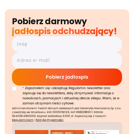
Pobierz darmowy
jadłospis odchudzający!
*
Zapoznałem się i akceptuję Regulamin newsletter oraz
zapisuję się do newslettera, żeby otrzymywać informację o
nowościach, promocjach i aktualnej ofercie sklepu. Wiem, że w
zamian otrzymam treści cyfrowe.
Administratorem Twoich danych osobowych jest Dietetyka Nienażarty Sp. z o.o.
z siedzibą we Wrocławiu. KRS: 0001016099, NIP: 8982288307, REGON:
52431604500000, kapitał zakładowy 6 000 zł. Zapoznaj się z naszym
Regulaminem
i
Polityką Prywatności
.