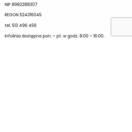
NIP 8982288307
REGON
524316045
tel.
513 496 456
Infolinia dostępna pon. – pt. w godz. 8:00 – 16:00.
Menu
Cennik
Dieta dla kobiet
Dieta dla mężczyzn
Dieta dla dzieci
Dieta dla dwóch osób
Dieta dla kobiet w ciąży
Metamorfozy