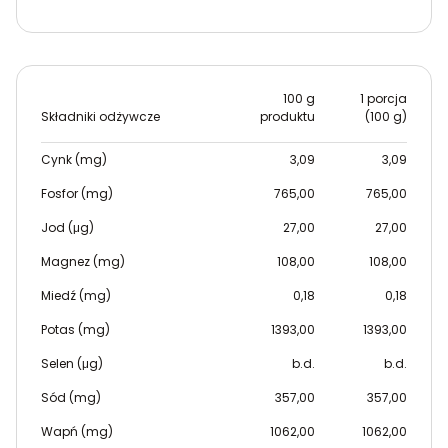
100 g
1 porcja
Składniki odżywcze
produktu
(100 g)
Cynk (mg)
3,09
3,09
Fosfor (mg)
765,00
765,00
Jod (μg)
27,00
27,00
Magnez (mg)
108,00
108,00
Miedź (mg)
0,18
0,18
Potas (mg)
1393,00
1393,00
Selen (μg)
b.d.
b.d.
Sód (mg)
357,00
357,00
Wapń (mg)
1062,00
1062,00