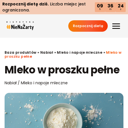
Rozpocznij dietę dziś.
Liczba miejsc jest
09
36
23
ograniczona.
h
m
s
Rozpocznij dietę
Baza produktów
»
Nabiał
»
Mleko i napoje mleczne
»
Mleko w
proszku pełne
Mleko w proszku pełne
Nabiał / Mleko i napoje mleczne