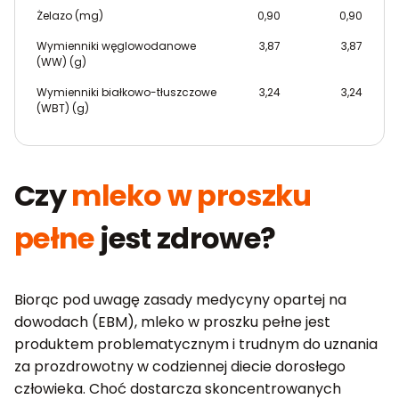
Żelazo (mg)
0,90
0,90
Wymienniki węglowodanowe
3,87
3,87
(WW) (g)
Wymienniki białkowo-tłuszczowe
3,24
3,24
(WBT) (g)
Czy
mleko w proszku
pełne
jest zdrowe?
Biorąc pod uwagę zasady medycyny opartej na
dowodach (EBM), mleko w proszku pełne jest
produktem problematycznym i trudnym do uznania
za prozdrowotny w codziennej diecie dorosłego
człowieka. Choć dostarcza skoncentrowanych