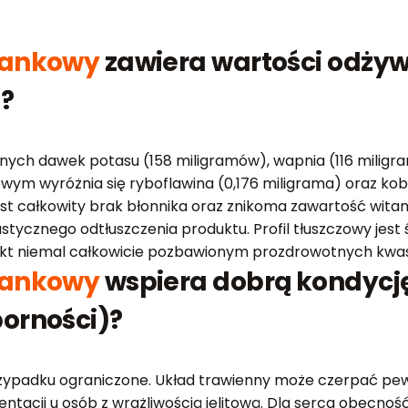
tankowy
zawiera wartości odżyw
)?
ych dawek potasu (158 miligramów), wapnia (116 miligram
owym wyróżnia się ryboflawina (0,176 miligrama) oraz ko
t całkowity brak błonnika oraz znikoma zawartość witami
tycznego odtłuszczenia produktu. Profil tłuszczowy jest 
dukt niemal całkowicie pozbawionym prozdrowotnych kwa
tankowy
wspiera dobrą kondycję
orności)?
przypadku ograniczone. Układ trawienny może czerpać pew
ntacji u osób z wrażliwością jelitową. Dla serca obecn