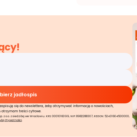
ący!
zapisuję się do newslettera, żeby otrzymywać informację o nowościach,
n otrzymam treści cyfrowe.
 z o.o. z siedzibą we Wrocławiu. KRS: 0001016099, NIP: 8982288307, REGON: 52431604500000,
tyką Prywatności
.