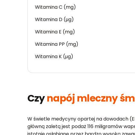
Witamina C (mg)
Witamina D (μg)
Witamina E (mg)
Witamina PP (mg)
Witamina K (μg)
Czy
napój mleczny ś
W świetle medycyny opartej na dowodach (E
główną zaletą jest podaż 116 miligramów wapn
istotnie osłabiane przez bardzo wysoką zawa