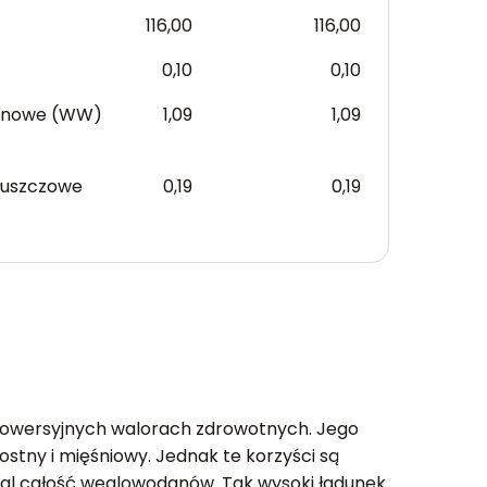
116,00
116,00
0,10
0,10
anowe (WW)
1,09
1,09
łuszczowe
0,19
0,19
rowersyjnych walorach zdrowotnych. Jego
ostny i mięśniowy. Jednak te korzyści są
mal całość węglowodanów. Tak wysoki ładunek