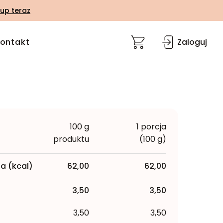
up teraz
ontakt
Zaloguj
100 g
1 porcja
produktu
(100 g)
a (kcal)
62,00
62,00
3,50
3,50
3,50
3,50