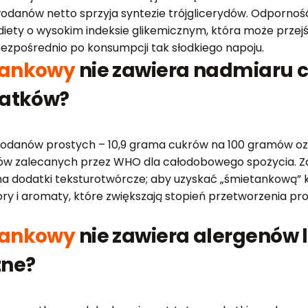
owodanów netto sprzyja syntezie trójglicerydów. Odporno
i diety o wysokim indeksie glikemicznym, która może pr
zpośrednio po konsumpcji tak słodkiego napoju.
tankowy
nie zawiera nadmiaru cu
datków?
danów prostych – 10,9 grama cukrów na 100 gramów ozn
tów zalecanych przez WHO dla całodobowego spożycia. Za
 na dodatki teksturotwórcze; aby uzyskać „śmietankową” 
tory i aromaty, które zwiększają stopień przetworzenia p
tankowy
nie zawiera alergenów 
zne?