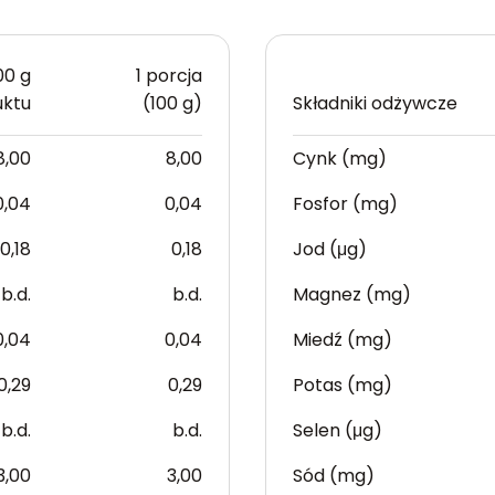
00 g
1 porcja
uktu
(100 g)
Składniki odżywcze
8,00
8,00
Cynk (mg)
0,04
0,04
Fosfor (mg)
0,18
0,18
Jod (μg)
b.d.
b.d.
Magnez (mg)
0,04
0,04
Miedź (mg)
0,29
0,29
Potas (mg)
b.d.
b.d.
Selen (μg)
3,00
3,00
Sód (mg)