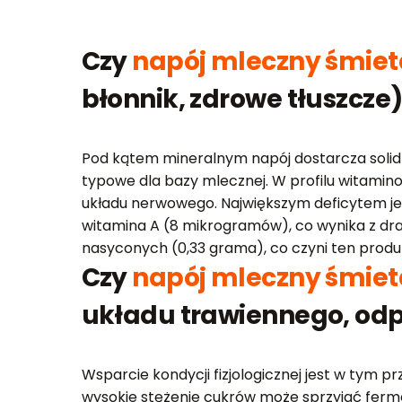
Czy
napój mleczny śmie
błonnik, zdrowe tłuszcze
Pod kątem mineralnym napój dostarcza solidn
typowe dla bazy mlecznej. W profilu witamin
układu nerwowego. Największym deficytem jes
witamina A (8 mikrogramów), co wynika z dras
nasyconych (0,33 grama), co czyni ten pro
Czy
napój mleczny śmie
układu trawiennego, odp
Wsparcie kondycji fizjologicznej jest w tym 
wysokie stężenie cukrów może sprzyjać ferme