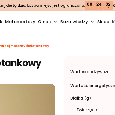
00
24
31
ij dietę dziś.
Liczba miejsc jest ograniczona.
K
h
m
s
ik
Metamorfozy
O nas
Baza wiedzy
Sklep
K
Napój mleczny śmietankowy
etankowy
Wartości odżywcze
Wartość energetyczn
Białka (g)
Zwierzęce