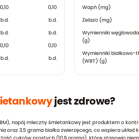
0,10
0,10
Wapń (mg)
b.d.
b.d.
Żelazo (mg)
b.d.
b.d.
Wymienniki węglowod
(g)
0,10
0,10
Wymienniki białkowo-t
b.d.
b.d.
(WBT) (g)
mietankowy
jest zdrowe?
BM), napój mleczny śmietankowy jest produktem o kont
ia oraz 3,5 grama białka zwierzęcego, co wspiera układ k
rtość cukrów prostych (10,9 grama), które stanowią nie