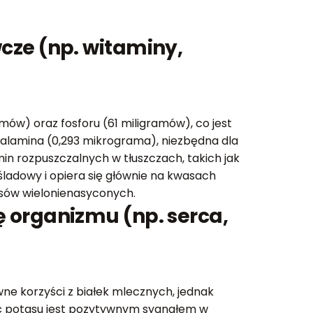
cze (np. witaminy,
ów) oraz fosforu (61 miligramów), co jest
balamina (0,293 mikrograma), niezbędna dla
n rozpuszczalnych w tłuszczach, takich jak
śladowy i opiera się głównie na kwasach
sów wielonienasyconych.
 organizmu (np. serca,
ne korzyści z białek mlecznych, jednak
ość potasu jest pozytywnym sygnałem w