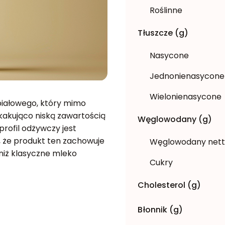
Roślinne
Tłuszcze (g)
Nasycone
Jednonienasycone
Wielonienasycone
białowego, który mimo
kakująco niską zawartością
Węglowodany (g)
profil odżywczy jest
 że produkt ten zachowuje
Węglowodany net
 niż klasyczne mleko
Cukry
Cholesterol (g)
Błonnik (g)