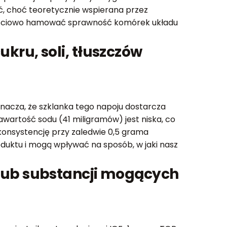
ść, choć teoretycznie wspierana przez
zejściowo hamować sprawność komórek układu
kru, soli, tłuszczów
acza, że szklanka tego napoju dostarcza
wartość sodu (41 miligramów) jest niska, co
konsystencję przy zaledwie 0,5 grama
roduktu i mogą wpływać na sposób, w jaki nasz
lub substancji mogących