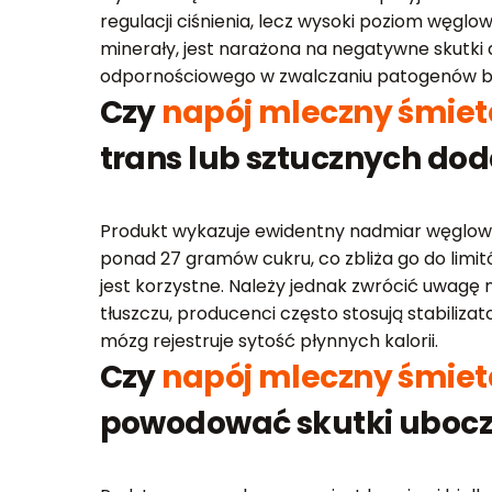
regulacji ciśnienia, lecz wysoki poziom węgl
minerały, jest narażona na negatywne skutk
odpornościowego w zwalczaniu patogenów be
Czy
napój mleczny śmie
trans lub sztucznych do
Produkt wykazuje ewidentny nadmiar węglowo
ponad 27 gramów cukru, co zbliża go do limi
jest korzystne. Należy jednak zwrócić uwagę
tłuszczu, producenci często stosują stabiliza
mózg rejestruje sytość płynnych kalorii.
Czy
napój mleczny śmie
powodować skutki uboc