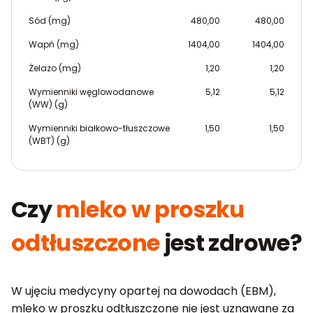
Sód (mg)
480,00
480,00
Wapń (mg)
1404,00
1404,00
Żelazo (mg)
1,20
1,20
Wymienniki węglowodanowe
5,12
5,12
(WW) (g)
Wymienniki białkowo-tłuszczowe
1,50
1,50
(WBT) (g)
Czy
mleko w proszku
odtłuszczone
jest zdrowe?
W ujęciu medycyny opartej na dowodach (EBM),
mleko w proszku odtłuszczone nie jest uznawane za