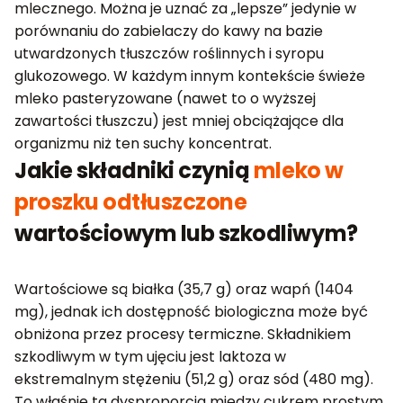
mlecznego. Można je uznać za „lepsze” jedynie w
porównaniu do zabielaczy do kawy na bazie
utwardzonych tłuszczów roślinnych i syropu
glukozowego. W każdym innym kontekście świeże
mleko pasteryzowane (nawet to o wyższej
zawartości tłuszczu) jest mniej obciążające dla
organizmu niż ten suchy koncentrat.
Jakie składniki czynią
mleko w
proszku odtłuszczone
wartościowym lub szkodliwym?
Wartościowe są białka (35,7 g) oraz wapń (1404
mg), jednak ich dostępność biologiczna może być
obniżona przez procesy termiczne. Składnikiem
szkodliwym w tym ujęciu jest laktoza w
ekstremalnym stężeniu (51,2 g) oraz sód (480 mg).
To właśnie ta dysproporcja między cukrem prostym