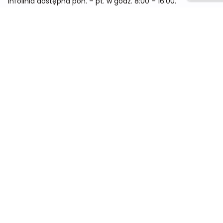
Infolinia dostępna pon. – pt. w godz. 8:00 – 16:00.
Menu
Cennik
Dieta dla kobiet
Dieta dla mężczyzn
Dieta dla dzieci
Dieta dla dwóch osób
Dieta dla kobiet w ciąży
Metamorfozy
Sklep
Kontakt
O nas