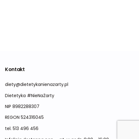
Kontakt
diety@dietetykanienazarty.pl
Dietetyka #NieNaŻarty
NIP 8982288307
REGON
524316045
tel.
513 496 456