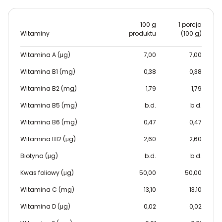
100 g
1 porcja
Witaminy
produktu
(100 g)
Witamina A (μg)
7,00
7,00
Witamina B1 (mg)
0,38
0,38
Witamina B2 (mg)
1,79
1,79
Witamina B5 (mg)
b.d.
b.d.
Witamina B6 (mg)
0,47
0,47
Witamina B12 (μg)
2,60
2,60
Biotyna (μg)
b.d.
b.d.
Kwas foliowy (μg)
50,00
50,00
Witamina C (mg)
13,10
13,10
Witamina D (μg)
0,02
0,02