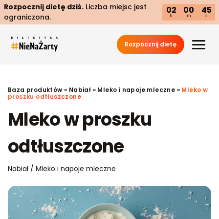
Rozpocznij dietę dziś.
Liczba miejsc jest
02
00
44
ograniczona.
h
m
s
Rozpocznij dietę
Baza produktów
»
Nabiał
»
Mleko i napoje mleczne
»
Mleko w
proszku odtłuszczone
Mleko w proszku
odtłuszczone
Nabiał / Mleko i napoje mleczne