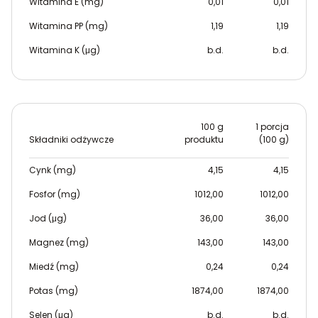
Witamina E (mg)
0,01
0,01
Witamina PP (mg)
1,19
1,19
Witamina K (μg)
b.d.
b.d.
100 g
1 porcja
Składniki odżywcze
produktu
(100 g)
Cynk (mg)
4,15
4,15
Fosfor (mg)
1012,00
1012,00
Jod (μg)
36,00
36,00
Magnez (mg)
143,00
143,00
Miedź (mg)
0,24
0,24
Potas (mg)
1874,00
1874,00
Selen (μg)
b.d.
b.d.