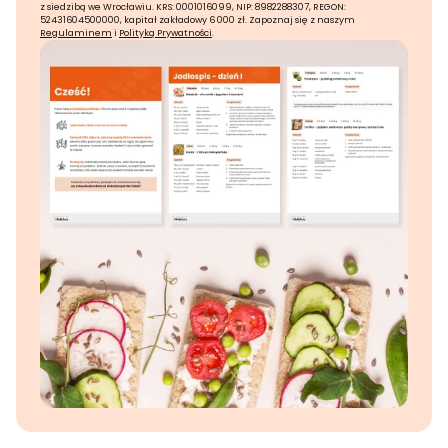
z siedzibą we Wrocławiu. KRS: 0001016099, NIP: 8982288307, REGON:
52431604500000, kapitał zakładowy 6 000 zł. Zapoznaj się z naszym
Regulaminem
i
Polityką Prywatności
.