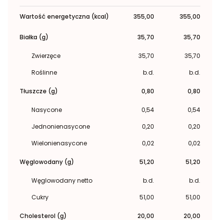
Wartość energetyczna (kcal)
355,00
355,00
Białka (g)
35,70
35,70
Zwierzęce
35,70
35,70
Roślinne
b.d.
b.d.
Tłuszcze (g)
0,80
0,80
Nasycone
0,54
0,54
Jednonienasycone
0,20
0,20
Wielonienasycone
0,02
0,02
Węglowodany (g)
51,20
51,20
Węglowodany netto
b.d.
b.d.
Cukry
51,00
51,00
Cholesterol (g)
20,00
20,00