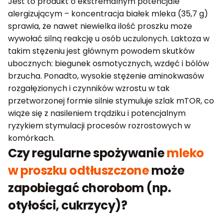
Jest to produkt o ekstremalnym potencjale
alergizującym – koncentracja białek mleka (35,7 g)
sprawia, że nawet niewielka ilość proszku może
wywołać silną reakcję u osób uczulonych. Laktoza w
takim stężeniu jest głównym powodem skutków
ubocznych: biegunek osmotycznych, wzdęć i bólów
brzucha. Ponadto, wysokie stężenie aminokwasów
rozgałęzionych i czynników wzrostu w tak
przetworzonej formie silnie stymuluje szlak mTOR, co
wiąże się z nasileniem trądziku i potencjalnym
ryzykiem stymulacji procesów rozrostowych w
komórkach.
Czy regularne spożywanie
mleko
w proszku odtłuszczone
może
zapobiegać chorobom (np.
otyłości, cukrzycy)?