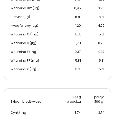
Witamina B12 (μg)
0,95
0,95
Biotyna (μg)
b.d.
b.d.
Kwas foliowy (μg)
4,20
4,20
Witamina C (mg)
b.d.
b.d.
Witamina D (μg)
0,78
0,78
Witamina E (mg)
0,37
0,37
Witamina PP (mg)
5,81
5,81
Witamina K (μg)
b.d.
b.d.
100 g
1 porcja
Składniki odżywcze
produktu
(100 g)
Cynk (mg)
3,74
3,74