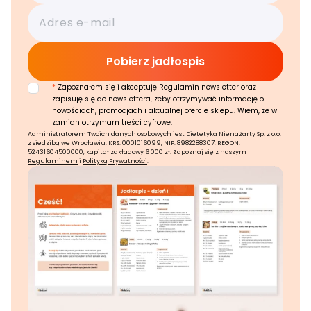
*
Zapoznałem się i akceptuję Regulamin newsletter oraz
zapisuję się do newslettera, żeby otrzymywać informację o
nowościach, promocjach i aktualnej ofercie sklepu. Wiem, że w
zamian otrzymam treści cyfrowe.
Administratorem Twoich danych osobowych jest Dietetyka Nienażarty Sp. z o.o.
z siedzibą we Wrocławiu. KRS: 0001016099, NIP: 8982288307, REGON:
52431604500000, kapitał zakładowy 6 000 zł. Zapoznaj się z naszym
Regulaminem
i
Polityką Prywatności
.