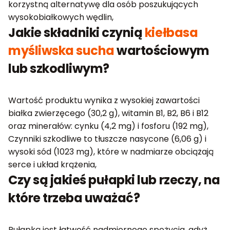
korzystną alternatywę dla osób poszukujących
wysokobiałkowych wędlin,
Jakie składniki czynią
kiełbasa
myśliwska sucha
wartościowym
lub szkodliwym?
Wartość produktu wynika z wysokiej zawartości
białka zwierzęcego (30,2 g), witamin B1, B2, B6 i B12
oraz minerałów: cynku (4,2 mg) i fosforu (192 mg),
Czynniki szkodliwe to tłuszcze nasycone (6,06 g) i
wysoki sód (1023 mg), które w nadmiarze obciążają
serce i układ krążenia,
Czy są jakieś pułapki lub rzeczy, na
które trzeba uważać?
Pułapką jest łatwość nadmiernego spożycia, gdyż