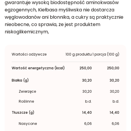
gwarantuje wysoką biodostępność aminokwasów
egzogennych, Kiełbasa myśliwska nie dostarcza
węglowodanów ani błonnika, a cukry są praktycznie
nieobecne, co sprawia, że jest produktem
niskoglikemicznym,
Wartości odżywcze
100 g produktu
1 porcja (100 g)
Wartość energetyczna (kcal)
250,00
250,00
Białka (g)
30,20
30,20
Zwierzęce
30,20
30,20
Roślinne
b.d.
b.d.
Tłuszcze (g)
14,40
14,40
Nasycone
6,06
6,06