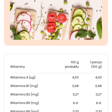
100 g
1 porcja
Witaminy
produktu
(100 g)
Witamina A (μg)
4,00
4,00
Witamina B1 (mg)
0,48
0,48
Witamina B2 (mg)
0,27
0,27
Witamina B5 (mg)
b.d.
b.d.
Witamina B6 (mg)
0,33
0,33