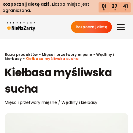
Rozpocznij dietę dziś.
Liczba miejsc jest
01
27
40
ograniczona.
h
m
s
Rozpocznij dietę
Baza produktów
»
Mięso i przetwory mięsne
»
Wędliny i
kiełbasy
»
Kiełbasa myśliwska sucha
Kiełbasa myśliwska
sucha
Mięso i przetwory mięsne / Wędliny i kiełbasy