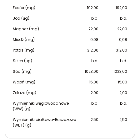
Fosfor (mg)
192,00
192,00
Jod (μg)
b.d.
b.d.
Magnez (mg)
22,00
22,00
Miedź (mg)
0,08
0,08
Potas (mg)
312,00
312,00
Selen (μg)
b.d.
b.d.
Sód (mg)
1023,00
1023,00
Wapń (mg)
15,00
15,00
Żelazo (mg)
2,00
2,00
Wymienniki węglowodanowe
b.d.
b.d.
(WW) (g)
Wymienniki białkowo-tłuszczowe
2,50
2,50
(WBT) (g)