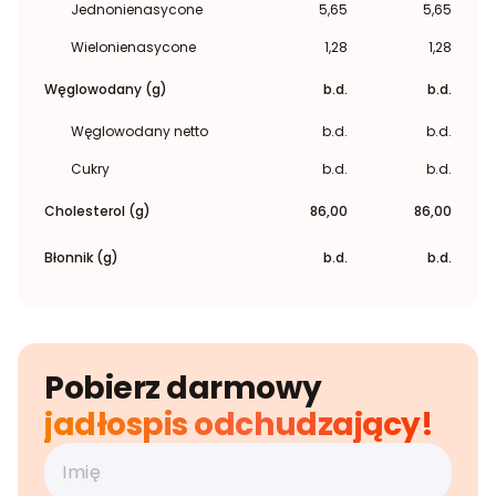
Jednonienasycone
5,65
5,65
Wielonienasycone
1,28
1,28
Węglowodany (g)
b.d.
b.d.
Węglowodany netto
b.d.
b.d.
Cukry
b.d.
b.d.
Cholesterol (g)
86,00
86,00
Błonnik (g)
b.d.
b.d.
Pobierz darmowy
jadłospis odchudzający!