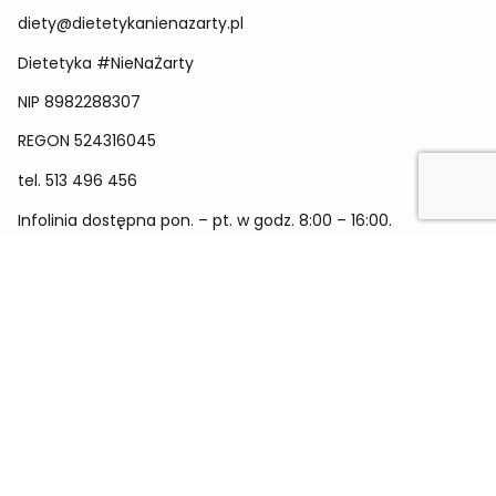
diety@dietetykanienazarty.pl
Dietetyka #NieNaŻarty
NIP 8982288307
REGON
524316045
tel.
513 496 456
Infolinia dostępna pon. – pt. w godz. 8:00 – 16:00.
Menu
Cennik
Dieta dla kobiet
Dieta dla mężczyzn
Dieta dla dzieci
Dieta dla dwóch osób