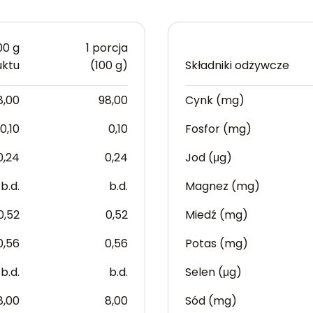
00 g
1 porcja
uktu
(100 g)
Składniki odżywcze
8,00
98,00
Cynk (mg)
0,10
0,10
Fosfor (mg)
0,24
0,24
Jod (μg)
b.d.
b.d.
Magnez (mg)
0,52
0,52
Miedź (mg)
0,56
0,56
Potas (mg)
b.d.
b.d.
Selen (μg)
8,00
8,00
Sód (mg)