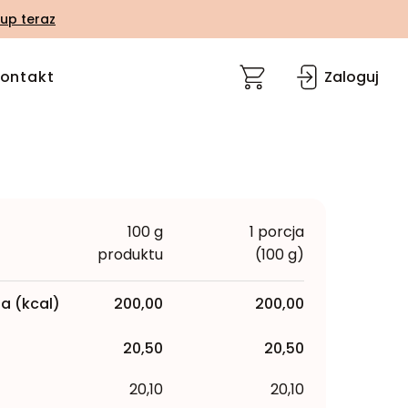
up teraz
ontakt
Zaloguj
100 g
1 porcja
produktu
(100 g)
a (kcal)
200,00
200,00
20,50
20,50
20,10
20,10