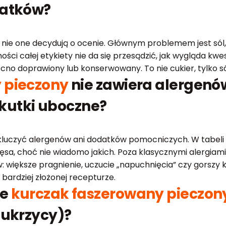
datków?
nie one decydują o ocenie. Głównym problemem jest sól, 
ości całej etykiety nie da się przesądzić, jak wygląda kw
no doprawiony lub konserwowany. To nie cukier, tylko sól
 pieczony
nie zawiera alergenów
utki uboczne?
ykluczyć alergenów ani dodatków pomocniczych. W tabeli 
ęsa, choć nie wiadomo jakich. Poza klasycznymi alergia
większe pragnienie, uczucie „napuchnięcia” czy gorszy k
bardziej złożonej recepturze.
ie
kurczak faszerowany pieczon
cukrzycy)?