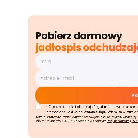
Pobierz darmowy
jadłospis odchudzaj
*
Zapoznałem się i akceptuję Regulamin newsletter oraz 
promocjach i aktualnej ofercie sklepu. Wiem, że w zamia
Administratorem Twoich danych osobowych jest Dietetyka Nienażarty Sp.
kapitał zakładowy 6 000 zł. Zapoznaj się z naszym
Regulaminem
i
Poli