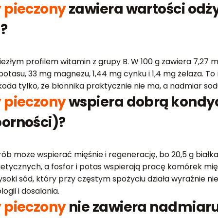
 pieczony
zawiera wartości odż
)?
ezłym profilem witamin z grupy B. W 100 g zawiera 7,27 m
 potasu, 33 mg magnezu, 1,44 mg cynku i 1,4 mg żelaza. To
oda tylko, że błonnika praktycznie nie ma, a nadmiar sod
 pieczony
wspiera dobrą kondyc
orności)?
 może wspierać mięśnie i regenerację, bo 20,5 g białka
tycznych, a fosfor i potas wspierają pracę komórek mię
soki sód, który przy częstym spożyciu działa wyraźnie ni
gii i dosalania.
 pieczony
nie zawiera nadmiaru 