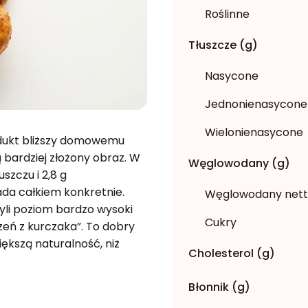
Roślinne
Tłuszcze (g)
Nasycone
Jednonienasycone
Wielonienasycone
odukt bliższy domowemu
ą bardziej złożony obraz. W
Węglowodany (g)
uszczu i 2,8 g
a całkiem konkretnie.
Węglowodany net
yli poziom bardzo wysoki
Cukry
zeń z kurczaka”. To dobry
ększą naturalność, niż
Cholesterol (g)
Błonnik (g)