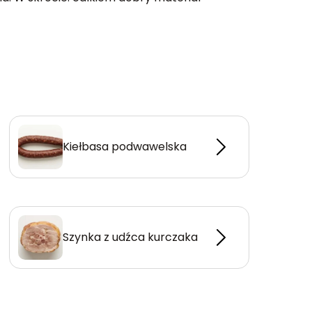
Kiełbasa podwawelska
Szynka z udźca kurczaka