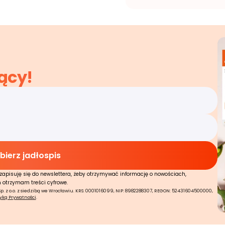
ący!
zapisuję się do newslettera, żeby otrzymywać informację o nowościach,
n otrzymam treści cyfrowe.
 z o.o. z siedzibą we Wrocławiu. KRS: 0001016099, NIP: 8982288307, REGON: 52431604500000,
tyką Prywatności
.