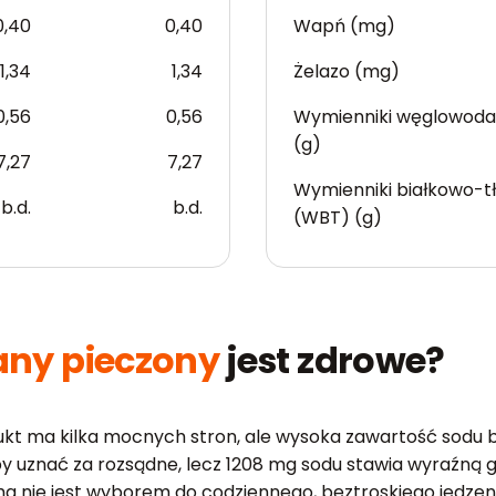
0,40
0,40
Wapń (mg)
1,34
1,34
Żelazo (mg)
0,56
0,56
Wymienniki węglowod
(g)
7,27
7,27
Wymienniki białkowo-t
b.d.
b.d.
(WBT) (g)
any pieczony
jest zdrowe?
dukt ma kilka mocnych stron, ale wysoka zawartość sodu
by uznać za rozsądne, lecz 1208 mg sodu stawia wyraźną g
ma nie jest wyborem do codziennego, beztroskiego jedzeni