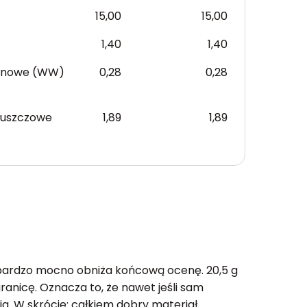
15,00
15,00
1,40
1,40
anowe (WW)
0,28
0,28
łuszczowe
1,89
1,89
 bardzo mocno obniża końcową ocenę. 20,5 g
ranicę. Oznacza to, że nawet jeśli sam
a. W skrócie: całkiem dobry materiał