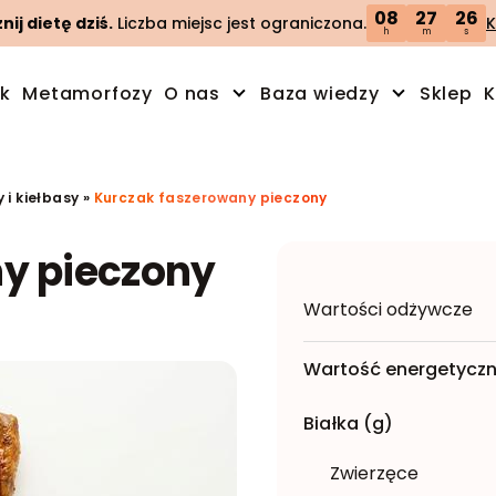
08
27
25
ij dietę dziś.
Liczba miejsc jest ograniczona.
K
h
m
s
ik
Metamorfozy
O nas
Baza wiedzy
Sklep
K
 i kiełbasy
»
Kurczak faszerowany pieczony
y pieczony
Wartości odżywcze
Wartość energetyczn
Białka (g)
Zwierzęce