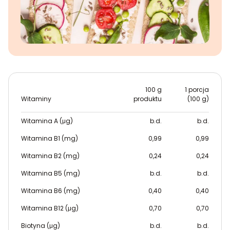
100 g
1 porcja
Witaminy
produktu
(100 g)
Witamina A (μg)
b.d.
b.d.
Witamina B1 (mg)
0,99
0,99
Witamina B2 (mg)
0,24
0,24
Witamina B5 (mg)
b.d.
b.d.
Witamina B6 (mg)
0,40
0,40
Witamina B12 (μg)
0,70
0,70
Biotyna (μg)
b.d.
b.d.