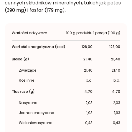
cennych składników mineralnych, takich jak potas
(390 mg) i fosfor (179 mg).
Wartości odżywcze
100 g produktu
1 porcja (100 g)
Wartość energetyczna (kcal)
128,00
128,00
Białka (g)
21,40
21,40
Zwierzęce
21,40
21,40
Roślinne
b.d.
b.d.
Tłuszcze (g)
4,70
4,70
Nasycone
2,03
2,03
Jednonienasycone
1,93
1,93
Wielonienasycone
0,43
0,43