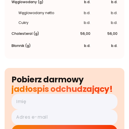
Węglowodany (g)
b.d.
b.d.
Węglowodany netto
b.d.
b.d.
Cukry
b.d.
b.d.
Cholesterol (g)
56,00
56,00
Błonnik (g)
b.d.
b.d.
Pobierz darmowy
jadłospis odchudzający!