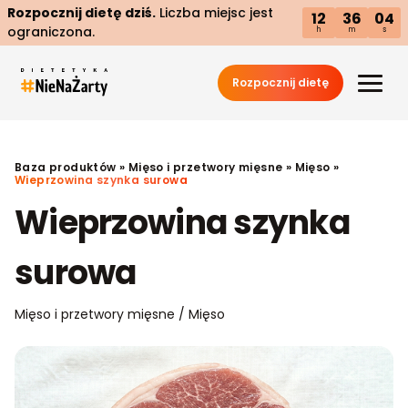
Rozpocznij dietę dziś.
Liczba miejsc jest
12
36
03
ograniczona.
h
m
s
Rozpocznij dietę
Baza produktów
»
Mięso i przetwory mięsne
»
Mięso
»
Wieprzowina szynka surowa
Wieprzowina szynka
surowa
Mięso i przetwory mięsne / Mięso