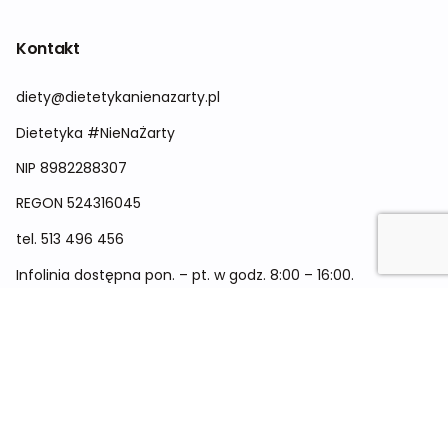
Kontakt
diety@dietetykanienazarty.pl
Dietetyka #NieNaŻarty
NIP 8982288307
REGON
524316045
tel.
513 496 456
Infolinia dostępna pon. – pt. w godz. 8:00 – 16:00.
Menu
Cennik
Dieta dla kobiet
Dieta dla mężczyzn