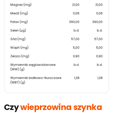
Magnez (mg)
21,00
21,00
Miedź (mg)
0,06
0,06
Potas (mg)
390,00
390,00
Selen (μg)
b.d.
b.d.
Sód (mg)
57,00
57,00
Wapń (mg)
5,00
5,00
Żelazo (mg)
0,90
0,90
Wymienniki węglowodanowe
b.d.
b.d.
(WW) (g)
Wymienniki białkowo-tłuszczowe
1,28
1,28
(WBT) (g)
Czy
wieprzowina szynka