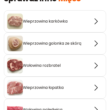
Wieprzowina karkówka
Wieprzowina golonka ze skórą
Wołowina rozbratel
Wieprzowina łopatka
Wołowina polędwica