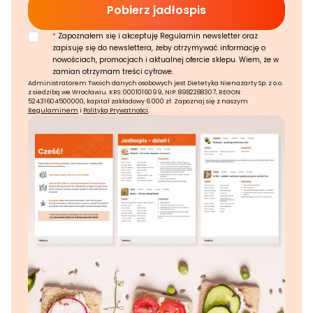
*
Zapoznałem się i akceptuję Regulamin newsletter oraz
zapisuję się do newslettera, żeby otrzymywać informację o
nowościach, promocjach i aktualnej ofercie sklepu. Wiem, że w
zamian otrzymam treści cyfrowe.
Administratorem Twoich danych osobowych jest Dietetyka Nienażarty Sp. z o.o.
z siedzibą we Wrocławiu. KRS: 0001016099, NIP: 8982288307, REGON:
52431604500000, kapitał zakładowy 6 000 zł. Zapoznaj się z naszym
Regulaminem
i
Polityką Prywatności
.