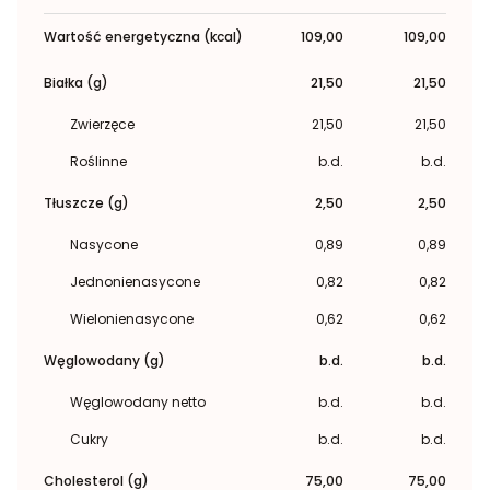
Wartość energetyczna (kcal)
109,00
109,00
Białka (g)
21,50
21,50
Zwierzęce
21,50
21,50
Roślinne
b.d.
b.d.
Tłuszcze (g)
2,50
2,50
Nasycone
0,89
0,89
Jednonienasycone
0,82
0,82
Wielonienasycone
0,62
0,62
Węglowodany (g)
b.d.
b.d.
Węglowodany netto
b.d.
b.d.
Cukry
b.d.
b.d.
Cholesterol (g)
75,00
75,00