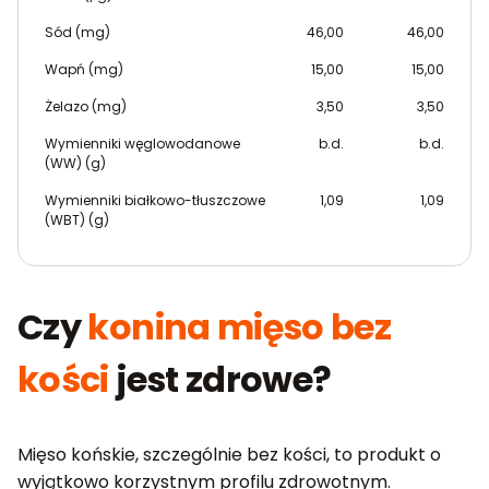
Sód (mg)
46,00
46,00
Wapń (mg)
15,00
15,00
Żelazo (mg)
3,50
3,50
Wymienniki węglowodanowe
b.d.
b.d.
(WW) (g)
Wymienniki białkowo-tłuszczowe
1,09
1,09
(WBT) (g)
Czy
konina mięso bez
kości
jest zdrowe?
Mięso końskie, szczególnie bez kości, to produkt o
wyjątkowo korzystnym profilu zdrowotnym.