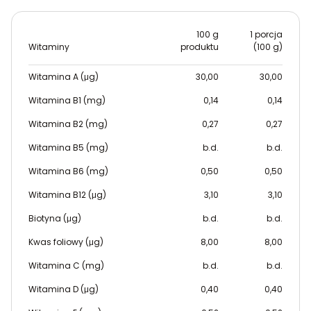
100 g
1 porcja
Witaminy
produktu
(100 g)
Witamina A (μg)
30,00
30,00
Witamina B1 (mg)
0,14
0,14
Witamina B2 (mg)
0,27
0,27
Witamina B5 (mg)
b.d.
b.d.
Witamina B6 (mg)
0,50
0,50
Witamina B12 (μg)
3,10
3,10
Biotyna (μg)
b.d.
b.d.
Kwas foliowy (μg)
8,00
8,00
Witamina C (mg)
b.d.
b.d.
Witamina D (μg)
0,40
0,40