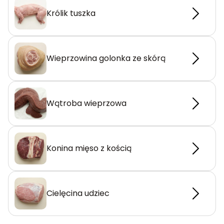
Królik tuszka
Wieprzowina golonka ze skórą
Wątroba wieprzowa
Konina mięso z kością
Cielęcina udziec