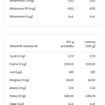
Witamina E (mg)
0,52
0,52
Witamina PP (mg)
4,50
4,50
Witamina K (μg)
b.d.
b.d.
100 g
1 porcja
Składniki odżywcze
produktu
(100 g)
Cynk (mg)
2,70
2,70
Fosfor (mg)
200,00
200,00
Jod (μg)
1,80
1,80
Magnez (mg)
24,00
24,00
Miedź (mg)
0,14
0,14
Potas (mg)
345,00
345,00
Selen (μg)
b.d.
b.d.