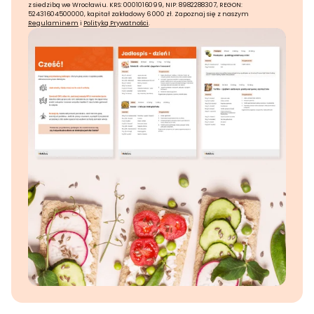
z siedzibą we Wrocławiu. KRS: 0001016099, NIP: 8982288307, REGON:
52431604500000, kapitał zakładowy 6 000 zł. Zapoznaj się z naszym
Regulaminem
i
Polityką Prywatności
.