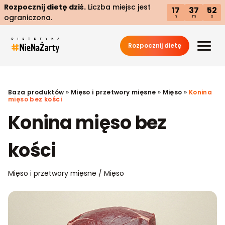
Rozpocznij dietę dziś.
Liczba miejsc jest
17
37
51
ograniczona.
h
m
s
Rozpocznij dietę
Baza produktów
»
Mięso i przetwory mięsne
»
Mięso
»
Konina
mięso bez kości
Konina mięso bez
kości
Mięso i przetwory mięsne / Mięso