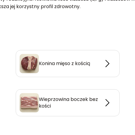
a jej korzystny profil zdrowotny.
Konina mięso z kością
Wieprzowina boczek bez
kości