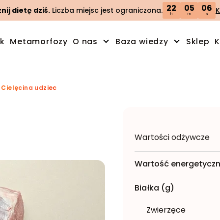
22
05
05
ij dietę dziś.
Liczba miejsc jest ograniczona.
K
h
m
s
ik
Metamorfozy
O nas
Baza wiedzy
Sklep
K
»
Cielęcina udziec
Wartości odżywcze
Wartość energetyczn
Białka (g)
Zwierzęce