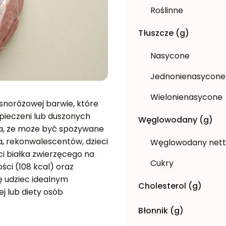
Roślinne
Tłuszcze (g)
Nasycone
Jednonienasycone
Wielonienasycone
jasnoróżowej barwie, które
 pieczeni lub duszonych
Węglowodany (g)
ia, że może być spożywane
, rekonwalescentów, dzieci
Węglowodany net
ci białka zwierzęcego na
Cukry
ości (108 kcal) oraz
inę udziec idealnym
Cholesterol (g)
j lub diety osób
Błonnik (g)