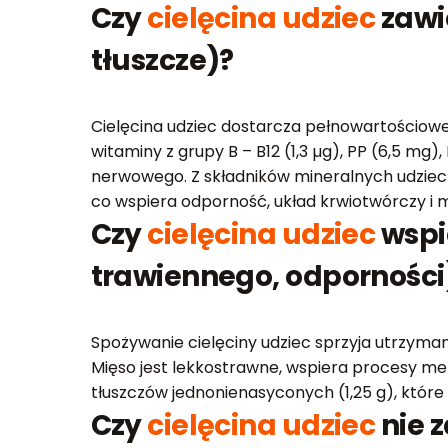
Czy
cielęcina udziec
zawi
tłuszcze)?
Cielęcina udziec dostarcza pełnowartościowe
witaminy z grupy B – B12 (1,3 µg), PP (6,5 m
nerwowego. Z składników mineralnych udziec z
co wspiera odporność, układ krwiotwórczy i 
Czy
cielęcina udziec
wspi
trawiennego, odporności
Spożywanie cielęciny udziec sprzyja utrzymani
Mięso jest lekkostrawne, wspiera procesy me
tłuszczów jednonienasyconych (1,25 g), któr
Czy
cielęcina udziec
nie z