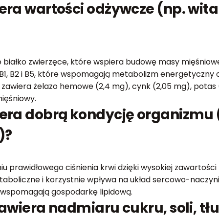
era wartości odżywcze (np. wita
 białko zwierzęce, które wspiera budowę masy mięśniowej
g), B1, B2 i B5, które wspomagają metabolizm energetyczn
awiera żelazo hemowe (2,4 mg), cynk (2,05 mg), potas (2
mięśniowy.
era dobrą kondycję organizmu (
)?
u prawidłowego ciśnienia krwi dzięki wysokiej zawartości p
taboliczne i korzystnie wpływa na układ sercowo-naczyn
e wspomagają gospodarkę lipidową.
awiera nadmiaru cukru, soli, tł