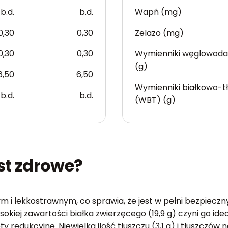
b.d.
b.d.
Wapń (mg)
0,30
0,30
Żelazo (mg)
0,30
0,30
Wymienniki węglowod
(g)
6,50
6,50
Wymienniki białkowo-t
b.d.
b.d.
(WBT) (g)
st zdrowe?
m i lekkostrawnym, co sprawia, że jest w pełni bezpieczn
sokiej zawartości białka zwierzęcego (19,9 g) czyni go i
redukcyjne. Niewielka ilość tłuszczu (3,1 g) i tłuszczów n