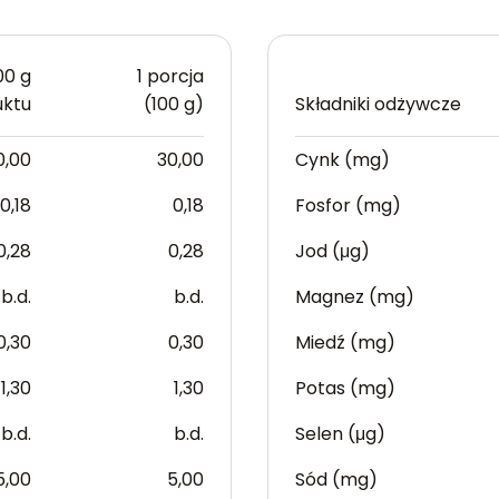
00 g
1 porcja
uktu
(100 g)
Składniki odżywcze
0,00
30,00
Cynk (mg)
0,18
0,18
Fosfor (mg)
0,28
0,28
Jod (μg)
b.d.
b.d.
Magnez (mg)
0,30
0,30
Miedź (mg)
1,30
1,30
Potas (mg)
b.d.
b.d.
Selen (μg)
5,00
5,00
Sód (mg)