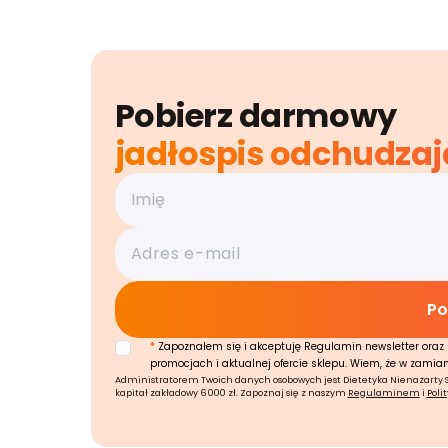
Pobierz darmowy
jadłospis odchudzaj
*
Zapoznałem się i akceptuję Regulamin newsletter oraz 
promocjach i aktualnej ofercie sklepu. Wiem, że w zamia
Administratorem Twoich danych osobowych jest Dietetyka Nienażarty Sp.
kapitał zakładowy 6 000 zł. Zapoznaj się z naszym
Regulaminem
i
Poli