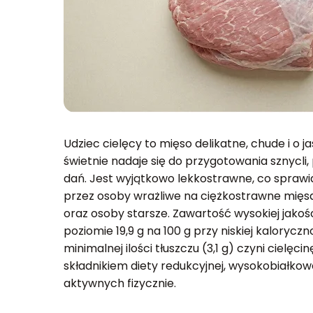
Udziec cielęcy to mięso delikatne, chude i o 
świetnie nadaje się do przygotowania sznycli,
dań. Jest wyjątkowo lekkostrawne, co spraw
przez osoby wrażliwe na ciężkostrawne mięsa
oraz osoby starsze. Zawartość wysokiej jakoś
poziomie 19,9 g na 100 g przy niskiej kaloryczn
minimalnej ilości tłuszczu (3,1 g) czyni cielęc
składnikiem diety redukcyjnej, wysokobiałkowe
aktywnych fizycznie.