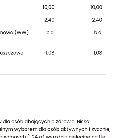
10,00
10,00
2,40
2,40
anowe (WW)
b.d.
b.d.
łuszczowe
1,08
1,08
y dla osób dbających o zdrowie. Niska
dealnym wyborem dla osób aktywnych fizycznie,
asyconych (1,24 g) wyróżnia cielęcinę na tle