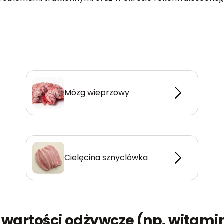
Mózg wieprzowy
Cielęcina sznyclówka
wartości odżywcze (np. witamin