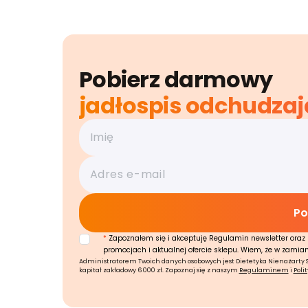
Pobierz darmowy
jadłospis odchudzaj
*
Zapoznałem się i akceptuję Regulamin newsletter oraz 
promocjach i aktualnej ofercie sklepu. Wiem, że w zamia
Administratorem Twoich danych osobowych jest Dietetyka Nienażarty Sp.
kapitał zakładowy 6 000 zł. Zapoznaj się z naszym
Regulaminem
i
Poli