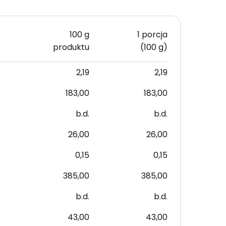
100 g
1 porcja
produktu
(100 g)
2,19
2,19
183,00
183,00
b.d.
b.d.
26,00
26,00
0,15
0,15
385,00
385,00
b.d.
b.d.
43,00
43,00