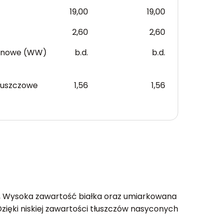
19,00
19,00
2,60
2,60
anowe (WW)
b.d.
b.d.
łuszczowe
1,56
1,56
a, Wysoka zawartość białka oraz umiarkowana
Dzięki niskiej zawartości tłuszczów nasyconych