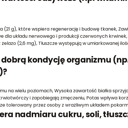
(21 g), które wspiera regenerację i budowę tkanek, Zawi
owe dla układu nerwowego i produkcji czerwonych krwinek,
 żelazo (2,6 mg), Tłuszcze występują w umiarkowanej ilości
 dobrą kondycję organizmu (np.
)?
zmu na wielu poziomach, Wysoka zawartość białka sprzyja
wiotwórczy i zapobiegają zmęczeniu, Potas wpływa korzys
dobrze tolerowany przez osoby z wrażliwym układem poka
era nadmiaru cukru, soli, tłusz