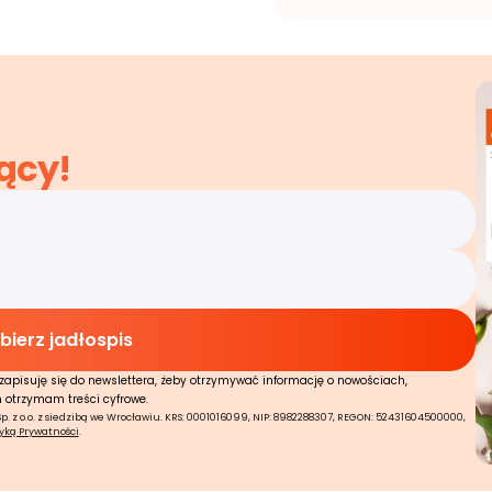
ący!
zapisuję się do newslettera, żeby otrzymywać informację o nowościach,
n otrzymam treści cyfrowe.
 z o.o. z siedzibą we Wrocławiu. KRS: 0001016099, NIP: 8982288307, REGON: 52431604500000,
tyką Prywatności
.