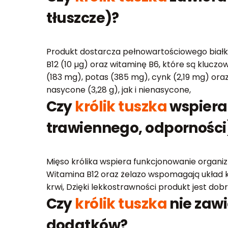
tłuszcze)?
Produkt dostarcza pełnowartościowego białka 
B12 (10 µg) oraz witaminę B6, które są klucz
(183 mg), potas (385 mg), cynk (2,19 mg) oraz
nasycone (3,28 g), jak i nienasycone,
Czy
królik tuszka
wspiera
trawiennego, odporności
Mięso królika wspiera funkcjonowanie organi
Witamina B12 oraz żelazo wspomagają układ kr
krwi, Dzięki lekkostrawności produkt jest 
Czy
królik tuszka
nie zawi
dodatków?