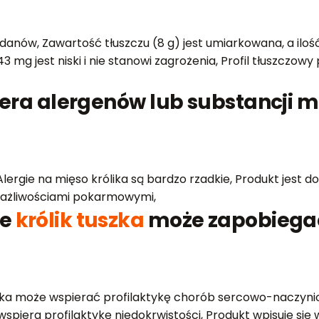
danów, Zawartość tłuszczu (8 g) jest umiarkowana, a ilość
 mg jest niski i nie stanowi zagrożenia, Profil tłuszczowy
iera alergenów lub substancj
, Alergie na mięso królika są bardzo rzadkie, Produkt jest
wrażliwościami pokarmowymi,
ie
królik tuszka
może zapobiegać
ka może wspierać profilaktykę chorób sercowo-naczyniow
spiera profilaktykę niedokrwistości, Produkt wpisuje si