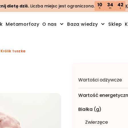
10
34
40
ij dietę dziś.
Liczba miejsc jest ograniczona.
K
h
m
s
ik
Metamorfozy
O nas
Baza wiedzy
Sklep
K
»
Królik tuszka
Wartości odżywcze
Wartość energetyczn
Białka (g)
Zwierzęce