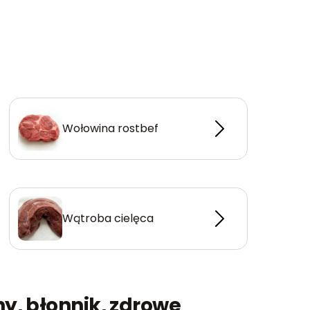
Wołowina rostbef
Wątroba cielęca
y, błonnik, zdrowe