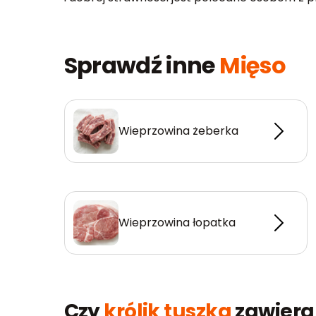
Sprawdź inne
Mięso
Wieprzowina żeberka
Wieprzowina łopatka
Czy
królik tuszka
zawiera 