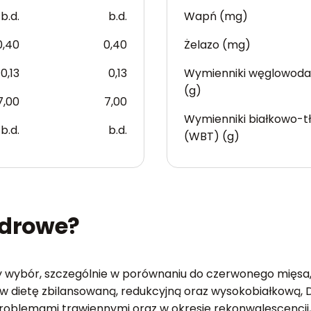
b.d.
b.d.
Wapń (mg)
0,40
0,40
Żelazo (mg)
0,13
0,13
Wymienniki węglowod
(g)
7,00
7,00
Wymienniki białkowo-t
b.d.
b.d.
(WBT) (g)
zdrowe?
wy wybór, szczególnie w porównaniu do czerwonego mięs
ię w dietę zbilansowaną, redukcyjną oraz wysokobiałkową, 
problemami trawiennymi oraz w okresie rekonwalescencji,