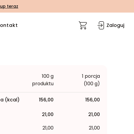
up teraz
ontakt
Zaloguj
100 g
1 porcja
produktu
(100 g)
a (kcal)
156,00
156,00
21,00
21,00
21,00
21,00