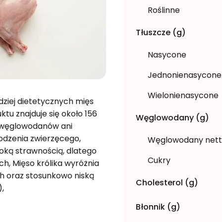
Roślinne
Tłuszcze (g)
Nasycone
Jednonienasycone
Wielonienasycone
rdziej dietetycznych mięs
tu znajduje się około 156
Węglowodany (g)
ra węglowodanów ani
odzenia zwierzęcego,
Węglowodany net
oką strawnością, dlatego
Cukry
h, Mięso królika wyróżnia
h oraz stosunkowo niską
Cholesterol (g)
,
Błonnik (g)