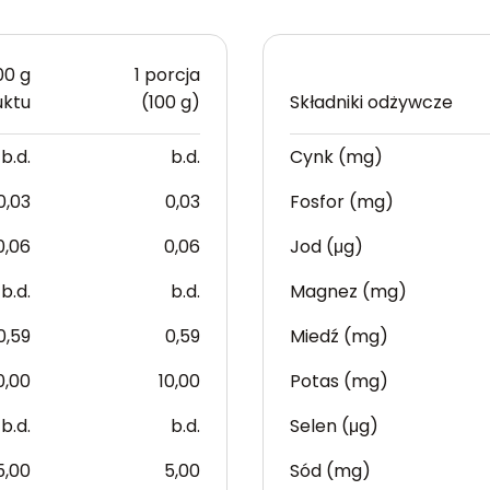
00 g
1 porcja
uktu
(100 g)
Składniki odżywcze
b.d.
b.d.
Cynk (mg)
0,03
0,03
Fosfor (mg)
0,06
0,06
Jod (μg)
b.d.
b.d.
Magnez (mg)
0,59
0,59
Miedź (mg)
0,00
10,00
Potas (mg)
b.d.
b.d.
Selen (μg)
5,00
5,00
Sód (mg)