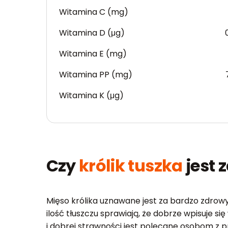
Witamina C (mg)
Witamina D (μg)
Witamina E (mg)
Witamina PP (mg)
Witamina K (μg)
Czy
królik tuszka
jest 
Mięso królika uznawane jest za bardzo zdro
ilość tłuszczu sprawiają, że dobrze wpisuje s
i dobrej strawności jest polecane osobom z 