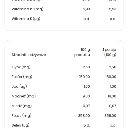
Witamina PP (mg)
5,93
5,93
Witamina K (μg)
b.d.
b.d.
100 g
1 porcja
Składniki odżywcze
produktu
(100 g)
Cynk (mg)
2,68
2,68
Fosfor (mg)
159,00
159,00
Jod (μg)
1,00
1,00
Magnez (mg)
19,00
19,00
Miedź (mg)
0,07
0,07
Potas (mg)
358,00
358,00
Selen (μg)
b.d.
b.d.