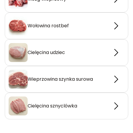
Wołowina rostbef
Cielęcina udziec
Wieprzowina szynka surowa
Cielęcina sznyclówka