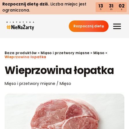
Rozpocznij dietę dziś.
Liczba miejsc jest
13
31
01
ograniczona.
h
m
s
Rozpocznij dietę
Baza produktów
»
Mięso i przetwory mięsne
»
Mięso
»
Wieprzowina łopatka
Wieprzowina łopatka
Mięso i przetwory mięsne / Mięso