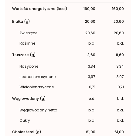
Wartość energetyczna (kcal)
160,00
160,00
Białka (g)
20,60
20,60
Zwierzęce
20,60
20,60
Roślinne
b.d.
b.d.
Tłuszcze (g)
8,60
8,60
Nasycone
3,34
3,34
Jednonienasycone
3,97
3,97
Wielonienasycone
0,71
0,71
Węglowodany (g)
b.d.
b.d.
Węglowodany netto
b.d.
b.d.
Cukry
b.d.
b.d.
Cholesterol (g)
61,00
61,00