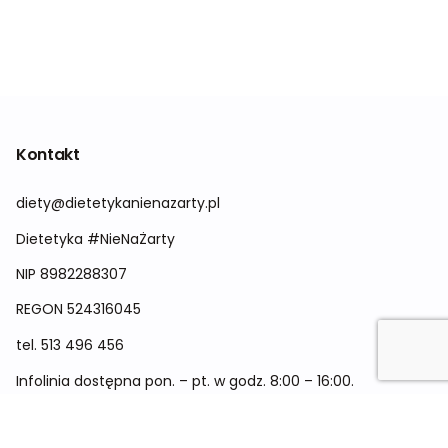
Kontakt
diety@dietetykanienazarty.pl
Dietetyka #NieNaŻarty
NIP 8982288307
REGON
524316045
tel.
513 496 456
Infolinia dostępna pon. – pt. w godz. 8:00 – 16:00.
Menu