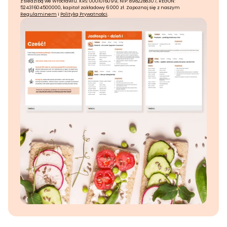
z siedzibą we Wrocławiu. KRS: 0001016099, NIP: 8982288307, REGON:
52431604500000, kapitał zakładowy 6 000 zł. Zapoznaj się z naszym
Regulaminem
i
Polityką Prywatności
.