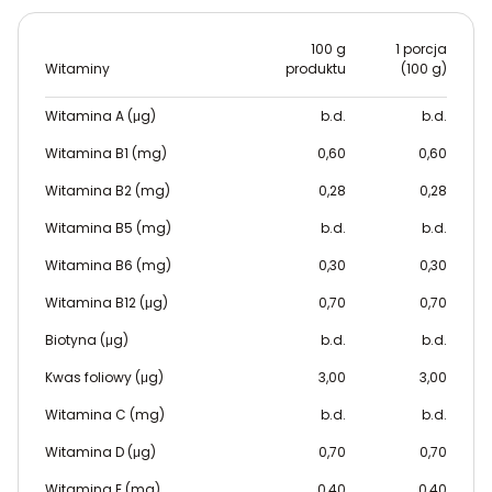
100 g
1 porcja
Witaminy
produktu
(100 g)
Witamina A (μg)
b.d.
b.d.
Witamina B1 (mg)
0,60
0,60
Witamina B2 (mg)
0,28
0,28
Witamina B5 (mg)
b.d.
b.d.
Witamina B6 (mg)
0,30
0,30
Witamina B12 (μg)
0,70
0,70
Biotyna (μg)
b.d.
b.d.
Kwas foliowy (μg)
3,00
3,00
Witamina C (mg)
b.d.
b.d.
Witamina D (μg)
0,70
0,70
Witamina E (mg)
0,40
0,40