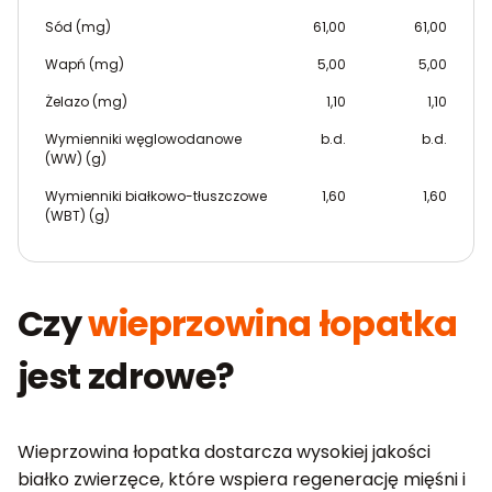
Sód (mg)
61,00
61,00
Wapń (mg)
5,00
5,00
Żelazo (mg)
1,10
1,10
Wymienniki węglowodanowe
b.d.
b.d.
(WW) (g)
Wymienniki białkowo-tłuszczowe
1,60
1,60
(WBT) (g)
Czy
wieprzowina łopatka
jest zdrowe?
Wieprzowina łopatka dostarcza wysokiej jakości
białko zwierzęce, które wspiera regenerację mięśni i