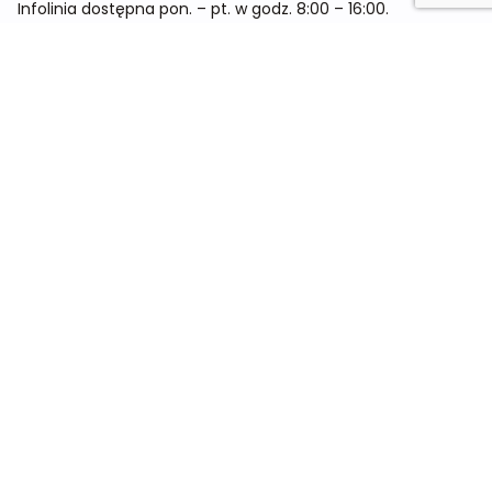
Infolinia dostępna pon. – pt. w godz. 8:00 – 16:00.
Menu
Cennik
Dieta dla kobiet
Dieta dla mężczyzn
Dieta dla dzieci
Dieta dla dwóch osób
Dieta dla kobiet w ciąży
Metamorfozy
Sklep
Kontakt
O nas