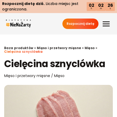
Rozpocznij dietę dziś.
Liczba miejsc jest
02
02
25
ograniczona.
h
m
s
Rozpocznij dietę
Baza produktów
»
Mięso i przetwory mięsne
»
Mięso
»
Cielęcina sznyclówka
Cielęcina sznyclówka
Mięso i przetwory mięsne / Mięso