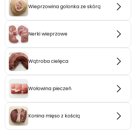
Wieprzowina golonka ze skórą
Nerki wieprzowe
Wątroba cielęca
Wołowina pieczeń
Konina mięso z kością