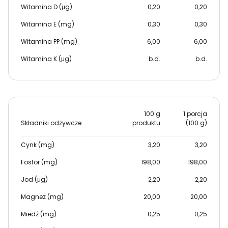
Witamina D (μg)
0,20
0,20
Witamina E (mg)
0,30
0,30
Witamina PP (mg)
6,00
6,00
Witamina K (μg)
b.d.
b.d.
100 g
1 porcja
Składniki odżywcze
produktu
(100 g)
Cynk (mg)
3,20
3,20
Fosfor (mg)
198,00
198,00
Jod (μg)
2,20
2,20
Magnez (mg)
20,00
20,00
Miedź (mg)
0,25
0,25