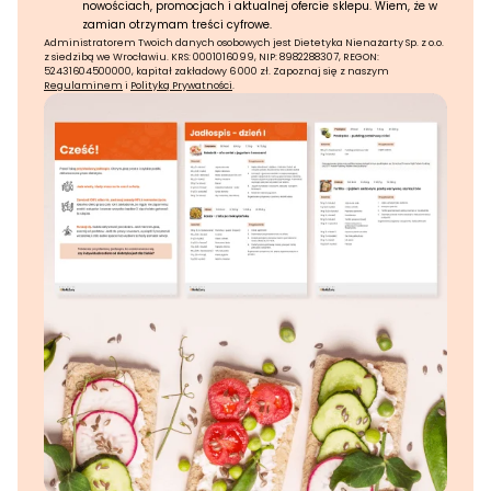
nowościach, promocjach i aktualnej ofercie sklepu. Wiem, że w
zamian otrzymam treści cyfrowe.
Administratorem Twoich danych osobowych jest Dietetyka Nienażarty Sp. z o.o.
z siedzibą we Wrocławiu. KRS: 0001016099, NIP: 8982288307, REGON:
52431604500000, kapitał zakładowy 6 000 zł. Zapoznaj się z naszym
Regulaminem
i
Polityką Prywatności
.