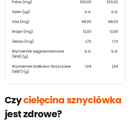
Potas (mg)
320,00
320,00
Selen (μg)
b.d.
b.d.
Sód (mg)
68,00
68,00
Wapń (mg)
12,00
12,00
Żelazo (mg)
1,70
1,70
Wymienniki węglowodanowe
b.d.
b.d.
(WW) (g)
Wymienniki białkowo-tłuszczowe
1,04
1,04
(WBT) (g)
Czy
cielęcina sznyclówka
jest zdrowe?