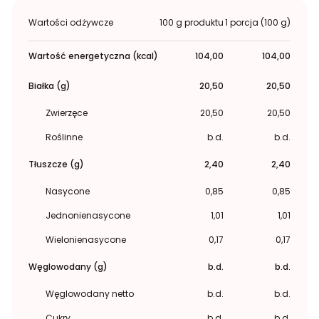
Wartości odżywcze
100 g produktu
1 porcja (100 g)
Wartość energetyczna (kcal)
104,00
104,00
Białka (g)
20,50
20,50
Zwierzęce
20,50
20,50
Roślinne
b.d.
b.d.
Tłuszcze (g)
2,40
2,40
Nasycone
0,85
0,85
Jednonienasycone
1,01
1,01
Wielonienasycone
0,17
0,17
Węglowodany (g)
b.d.
b.d.
Węglowodany netto
b.d.
b.d.
Cukry
b.d.
b.d.