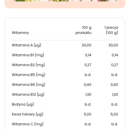
100 g
1 porcja
Witaminy
produktu
(100 g)
Witamina A (μg)
30,00
30,00
Witamina B1 (mg)
0,14
0,14
Witamina B2 (mg)
0,27
0,27
Witamina B5 (mg)
b.d.
b.d.
Witamina B6 (mg)
0,40
0,40
Witamina B12 (μg)
1,30
1,30
Biotyna (μg)
b.d.
b.d.
Kwas foliowy (μg)
5,00
5,00
Witamina C (mg)
b.d.
b.d.