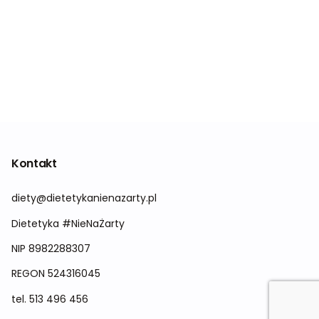
Kontakt
diety@dietetykanienazarty.pl
Dietetyka #NieNaŻarty
NIP 8982288307
REGON
524316045
tel.
513 496 456