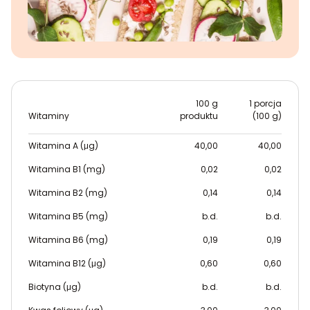
100 g
1 porcja
Witaminy
produktu
(100 g)
Witamina A (μg)
40,00
40,00
Witamina B1 (mg)
0,02
0,02
Witamina B2 (mg)
0,14
0,14
Witamina B5 (mg)
b.d.
b.d.
Witamina B6 (mg)
0,19
0,19
Witamina B12 (μg)
0,60
0,60
Biotyna (μg)
b.d.
b.d.