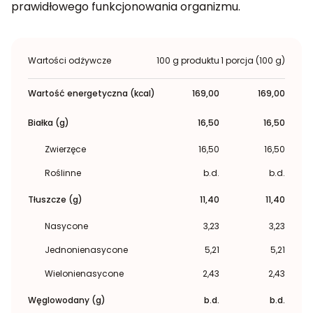
prawidłowego funkcjonowania organizmu.
Wartości odżywcze
100 g produktu
1 porcja (100 g)
Wartość energetyczna (kcal)
169,00
169,00
Białka (g)
16,50
16,50
Zwierzęce
16,50
16,50
Roślinne
b.d.
b.d.
Tłuszcze (g)
11,40
11,40
Nasycone
3,23
3,23
Jednonienasycone
5,21
5,21
Wielonienasycone
2,43
2,43
Węglowodany (g)
b.d.
b.d.