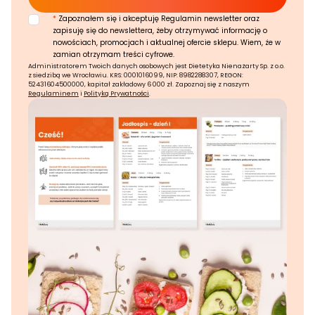
*
Zapoznałem się i akceptuję Regulamin newsletter oraz
zapisuję się do newslettera, żeby otrzymywać informację o
nowościach, promocjach i aktualnej ofercie sklepu. Wiem, że w
zamian otrzymam treści cyfrowe.
Administratorem Twoich danych osobowych jest Dietetyka Nienażarty Sp. z o.o.
z siedzibą we Wrocławiu. KRS: 0001016099, NIP: 8982288307, REGON:
52431604500000, kapitał zakładowy 6 000 zł. Zapoznaj się z naszym
Regulaminem
i
Polityką Prywatności
.