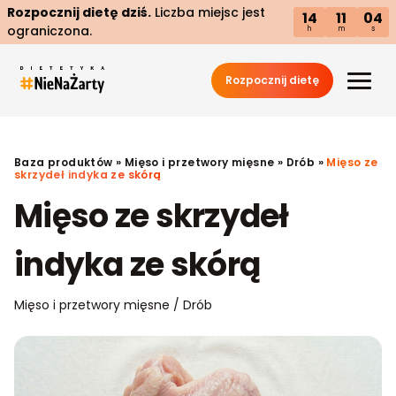
Rozpocznij dietę dziś.
Liczba miejsc jest
14
11
03
ograniczona.
h
m
s
Rozpocznij dietę
Baza produktów
»
Mięso i przetwory mięsne
»
Drób
»
Mięso ze
skrzydeł indyka ze skórą
Mięso ze skrzydeł
indyka ze skórą
Mięso i przetwory mięsne / Drób