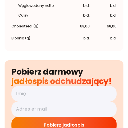
Węglowodany netto
b.d.
b.d.
Cukry
b.d.
b.d.
Cholesterol (g)
68,00
68,00
Błonnik (g)
b.d.
b.d.
Pobierz darmowy
jadłospis odchudzający!