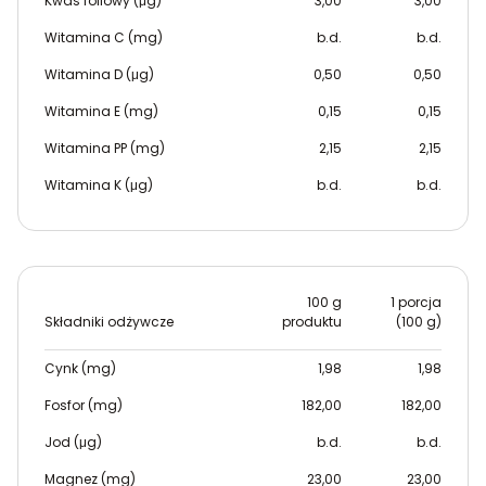
Kwas foliowy (μg)
3,00
3,00
Witamina C (mg)
b.d.
b.d.
Witamina D (μg)
0,50
0,50
Witamina E (mg)
0,15
0,15
Witamina PP (mg)
2,15
2,15
Witamina K (μg)
b.d.
b.d.
100 g
1 porcja
Składniki odżywcze
produktu
(100 g)
Cynk (mg)
1,98
1,98
Fosfor (mg)
182,00
182,00
Jod (μg)
b.d.
b.d.
Magnez (mg)
23,00
23,00