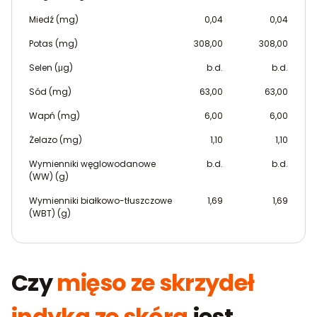
Miedź (mg)
0,04
0,04
Potas (mg)
308,00
308,00
Selen (μg)
b.d.
b.d.
Sód (mg)
63,00
63,00
Wapń (mg)
6,00
6,00
Żelazo (mg)
1,10
1,10
Wymienniki węglowodanowe
b.d.
b.d.
(WW) (g)
Wymienniki białkowo-tłuszczowe
1,69
1,69
(WBT) (g)
Czy
mięso ze skrzydeł
indyka ze skórą
jest