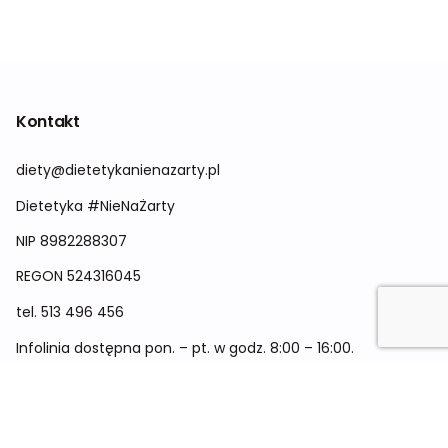
Kontakt
diety@dietetykanienazarty.pl
Dietetyka #NieNaŻarty
NIP 8982288307
REGON
524316045
tel.
513 496 456
Infolinia dostępna pon. – pt. w godz. 8:00 – 16:00.
Menu
Cennik