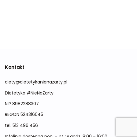
Kontakt
diety@dietetykanienazarty.pl
Dietetyka #NieNaŻarty
NIP 8982288307
REGON
524316045
tel.
513 496 456
Infolinia dostępna pon. – pt. w godz. 8:00 – 16:00.