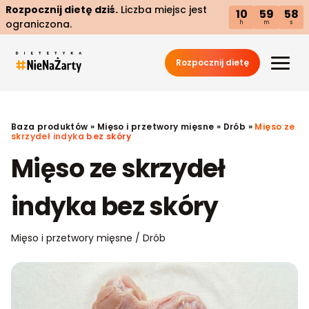
Rozpocznij dietę dziś.
Liczba miejsc jest
10
59
57
ograniczona.
h
m
s
Rozpocznij dietę
Baza produktów
»
Mięso i przetwory mięsne
»
Drób
»
Mięso ze
skrzydeł indyka bez skóry
Mięso ze skrzydeł
indyka bez skóry
Mięso i przetwory mięsne / Drób