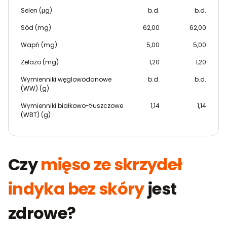
Selen (μg)
b.d.
b.d.
Sód (mg)
62,00
62,00
Wapń (mg)
5,00
5,00
Żelazo (mg)
1,20
1,20
Wymienniki węglowodanowe
b.d.
b.d.
(WW) (g)
Wymienniki białkowo-tłuszczowe
1,14
1,14
(WBT) (g)
Czy
mięso ze skrzydeł
indyka bez skóry
jest
zdrowe?