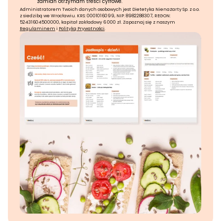
zamian otrzymam treści cyfrowe.
Administratorem Twoich danych osobowych jest Dietetyka Nienażarty Sp. z o.o.
z siedzibą we Wrocławiu. KRS: 0001016099, NIP: 8982288307, REGON:
52431604500000, kapitał zakładowy 6 000 zł. Zapoznaj się z naszym
Regulaminem
i
Polityką Prywatności
.