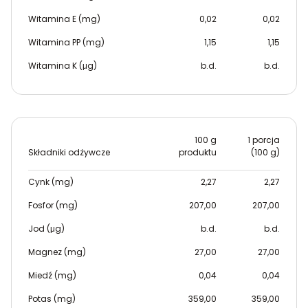
Witamina E (mg)
0,02
0,02
Witamina PP (mg)
1,15
1,15
Witamina K (μg)
b.d.
b.d.
100 g
1 porcja
Składniki odżywcze
produktu
(100 g)
Cynk (mg)
2,27
2,27
Fosfor (mg)
207,00
207,00
Jod (μg)
b.d.
b.d.
Magnez (mg)
27,00
27,00
Miedź (mg)
0,04
0,04
Potas (mg)
359,00
359,00