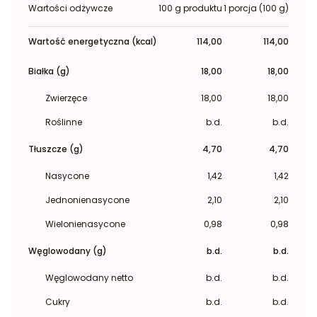
Wartości odżywcze
100 g produktu
1 porcja (100 g)
Wartość energetyczna (kcal)
114,00
114,00
Białka (g)
18,00
18,00
Zwierzęce
18,00
18,00
Roślinne
b.d.
b.d.
Tłuszcze (g)
4,70
4,70
Nasycone
1,42
1,42
Jednonienasycone
2,10
2,10
Wielonienasycone
0,98
0,98
Węglowodany (g)
b.d.
b.d.
Węglowodany netto
b.d.
b.d.
Cukry
b.d.
b.d.