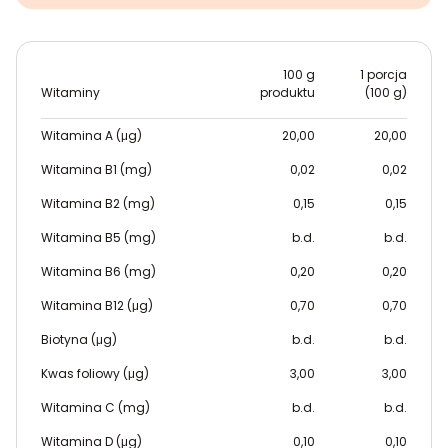
100 g
1 porcja
Witaminy
produktu
(100 g)
Witamina A (μg)
20,00
20,00
Witamina B1 (mg)
0,02
0,02
Witamina B2 (mg)
0,15
0,15
Witamina B5 (mg)
b.d.
b.d.
Witamina B6 (mg)
0,20
0,20
Witamina B12 (μg)
0,70
0,70
Biotyna (μg)
b.d.
b.d.
Kwas foliowy (μg)
3,00
3,00
Witamina C (mg)
b.d.
b.d.
Witamina D (μg)
0,10
0,10