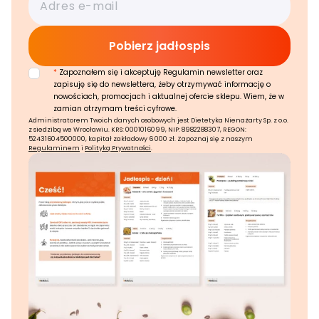
*
Zapoznałem się i akceptuję Regulamin newsletter oraz
zapisuję się do newslettera, żeby otrzymywać informację o
nowościach, promocjach i aktualnej ofercie sklepu. Wiem, że w
zamian otrzymam treści cyfrowe.
Administratorem Twoich danych osobowych jest Dietetyka Nienażarty Sp. z o.o.
z siedzibą we Wrocławiu. KRS: 0001016099, NIP: 8982288307, REGON:
52431604500000, kapitał zakładowy 6 000 zł. Zapoznaj się z naszym
Regulaminem
i
Polityką Prywatności
.