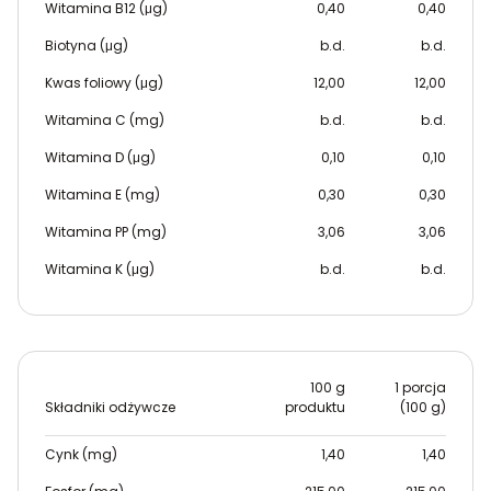
Witamina B12 (μg)
0,40
0,40
Biotyna (μg)
b.d.
b.d.
Kwas foliowy (μg)
12,00
12,00
Witamina C (mg)
b.d.
b.d.
Witamina D (μg)
0,10
0,10
Witamina E (mg)
0,30
0,30
Witamina PP (mg)
3,06
3,06
Witamina K (μg)
b.d.
b.d.
100 g
1 porcja
Składniki odżywcze
produktu
(100 g)
Cynk (mg)
1,40
1,40