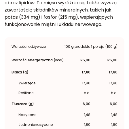
obraz lipidów. To mięso wyróżnia się także wyższą
zawartością składników mineralnych, takich jak
potas (334 mg) i fosfor (215 mg), wspierających
funkcjonowanie mięśni i układu nerwowego.
Wartości odżywcze
100 g produktu
1 porcja (100 g)
Wartość energetyczna (kcal)
125,00
125,00
Białka (g)
17,80
17,80
Zwierzęce
17,80
17,80
Roślinne
b.d.
b.d.
Tłuszcze (g)
6,00
6,00
Nasycone
1,48
1,48
Jednonienasycone
1,80
1,80