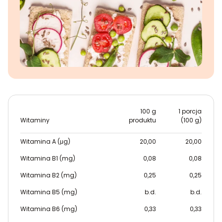
100 g
1 porcja
Witaminy
produktu
(100 g)
Witamina A (μg)
20,00
20,00
Witamina B1 (mg)
0,08
0,08
Witamina B2 (mg)
0,25
0,25
Witamina B5 (mg)
b.d.
b.d.
Witamina B6 (mg)
0,33
0,33