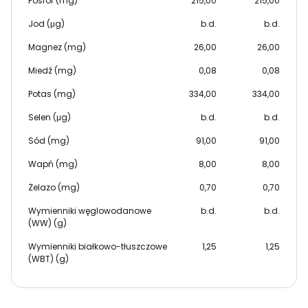
Fosfor (mg)
215,00
215,00
Jod (μg)
b.d.
b.d.
Magnez (mg)
26,00
26,00
Miedź (mg)
0,08
0,08
Potas (mg)
334,00
334,00
Selen (μg)
b.d.
b.d.
Sód (mg)
91,00
91,00
Wapń (mg)
8,00
8,00
Żelazo (mg)
0,70
0,70
Wymienniki węglowodanowe
b.d.
b.d.
(WW) (g)
Wymienniki białkowo-tłuszczowe
1,25
1,25
(WBT) (g)