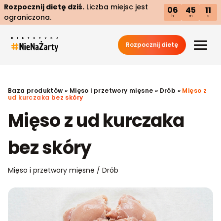
Rozpocznij dietę dziś.
Liczba miejsc jest
06
45
10
ograniczona.
h
m
s
Rozpocznij dietę
Baza produktów
»
Mięso i przetwory mięsne
»
Drób
»
Mięso z
ud kurczaka bez skóry
Mięso z ud kurczaka
bez skóry
Mięso i przetwory mięsne / Drób