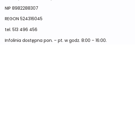
NIP 8982288307
REGON
524316045
tel.
513 496 456
Infolinia dostępna pon. – pt. w godz. 8:00 – 16:00.
Menu
Cennik
Dieta dla kobiet
Dieta dla mężczyzn
Dieta dla dzieci
Dieta dla dwóch osób
Dieta dla kobiet w ciąży