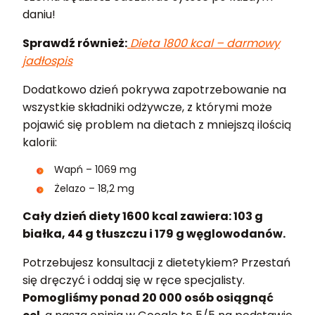
daniu!
Sprawdź również:
Dieta 1800 kcal – darmowy
jadłospis
Dodatkowo dzień pokrywa zapotrzebowanie na
wszystkie składniki odżywcze, z którymi może
pojawić się problem na dietach z mniejszą ilością
kalorii:
Wapń – 1069 mg
Żelazo – 18,2 mg
Cały dzień diety 1600 kcal zawiera: 103 g
białka, 44 g tłuszczu i 179 g węglowodanów.
Potrzebujesz konsultacji z dietetykiem? Przestań
się dręczyć i oddaj się w ręce specjalisty.
Pomogliśmy ponad 20 000 osób osiągnąć