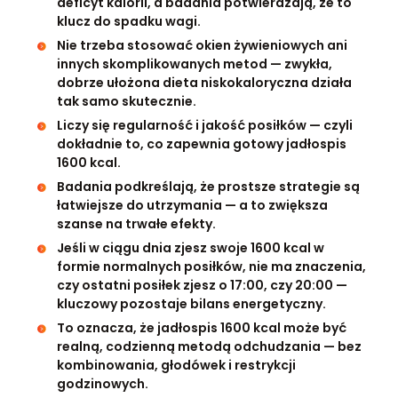
deficyt kalorii, a badania potwierdzają, że to
klucz do spadku wagi.
Nie trzeba stosować okien żywieniowych ani
innych skomplikowanych metod — zwykła,
dobrze ułożona dieta niskokaloryczna działa
tak samo skutecznie.
Liczy się regularność i jakość posiłków — czyli
dokładnie to, co zapewnia gotowy jadłospis
1600 kcal.
Badania podkreślają, że prostsze strategie są
łatwiejsze do utrzymania — a to zwiększa
szanse na trwałe efekty.
Jeśli w ciągu dnia zjesz swoje 1600 kcal w
formie normalnych posiłków, nie ma znaczenia,
czy ostatni posiłek zjesz o 17:00, czy 20:00 —
kluczowy pozostaje bilans energetyczny.
To oznacza, że jadłospis 1600 kcal może być
realną, codzienną metodą odchudzania — bez
kombinowania, głodówek i restrykcji
godzinowych.