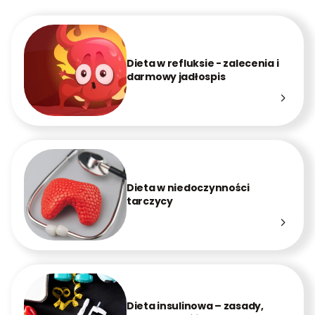
Dieta w refluksie - zalecenia i
darmowy jadłospis
Dieta w niedoczynności
tarczycy
Dieta insulinowa – zasady,