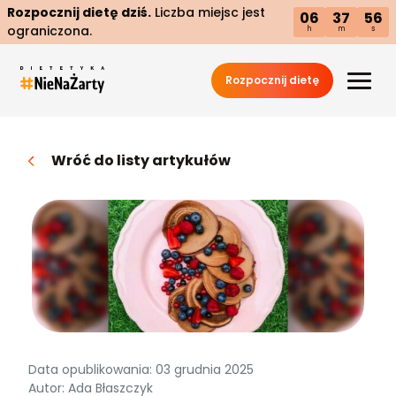
Rozpocznij dietę dziś.
Liczba miejsc jest
06
37
55
ograniczona.
h
m
s
Rozpocznij dietę
Wróć do listy artykułów
Data opublikowania: 03 grudnia 2025
Autor: Ada Błaszczyk