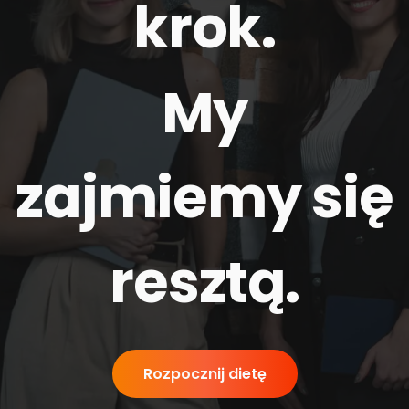
krok.
My
zajmiemy się
resztą
.
Rozpocznij dietę