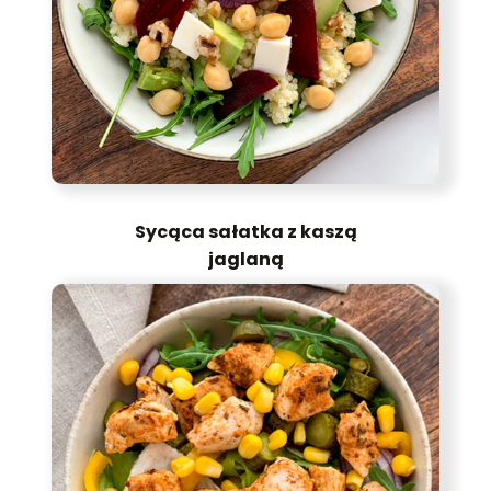
Sycąca sałatka z kaszą
jaglaną