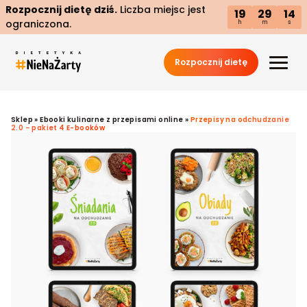
Rozpocznij dietę dziś.
Liczba miejsc jest
19
29
13
ograniczona.
h
m
s
Rozpocznij dietę
Sklep
»
Ebooki kulinarne z przepisami online
»
Przepisy na odchudzanie
2.0 – pakiet 4 E-booków