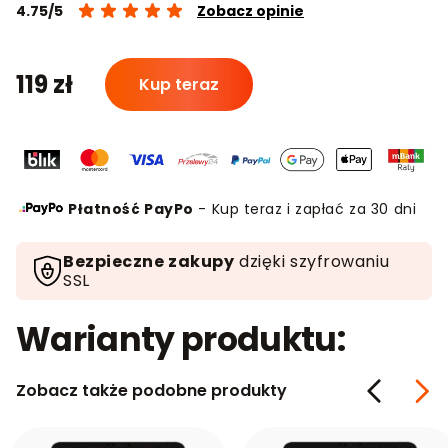
4.75/5
Zobacz opinie
ilość
119
zł
Kup teraz
Przepisy
na
odchudzanie
2.0
-
Płatność PayPo
- Kup teraz i zapłać za 30 dni
pakiet
4
Bezpieczne zakupy
dzięki szyfrowaniu
E-
SSL
booków
Warianty produktu:
Zobacz także podobne produkty