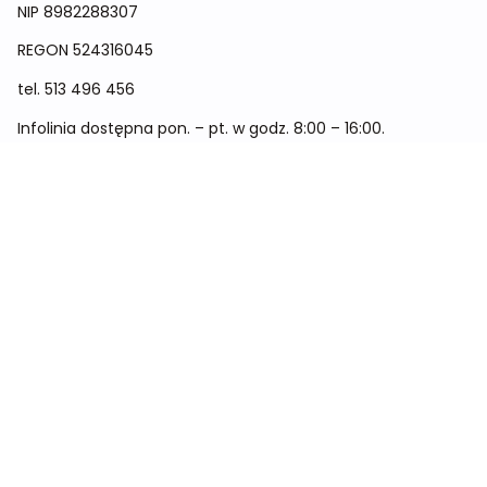
NIP 8982288307
REGON
524316045
tel.
513 496 456
Infolinia dostępna pon. – pt. w godz. 8:00 – 16:00.
Menu
Cennik
Dieta dla kobiet
Dieta dla mężczyzn
Dieta dla dzieci
Dieta dla dwóch osób
Dieta dla kobiet w ciąży
Metamorfozy