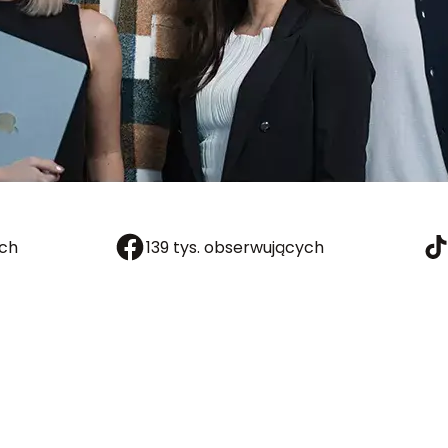
ych
139 tys. obserwujących