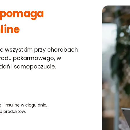
h pomaga
line
ede wszystkim przy chorobach
ewodu pokarmowego, w
badań i samopoczucie.
 i insulinę w ciągu dnia,
up produktów.