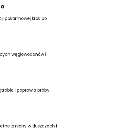
go
cji pokarmowej krok po
jących węglowodanów i
ątrobie i poprawia próby
retne zmiany w tłuszczach i