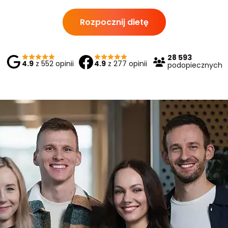
Rozpocznij dietę
28 593
4.9
z 552 opinii
4.9
z 277 opinii
podopiecznych