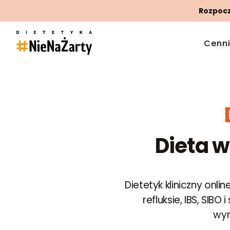
Rozpoczn
Cenn
Dieta w
Dietetyk kliniczny onli
refluksie, IBS, SI
wyn