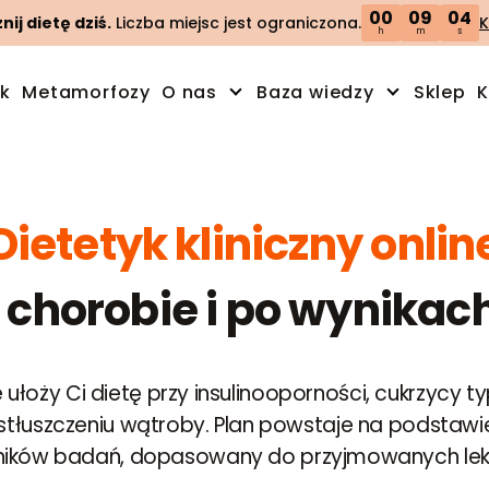
00
09
03
ij dietę dziś.
Liczba miejsc jest ograniczona.
K
h
m
s
ik
Metamorfozy
O nas
Baza wiedzy
Sklep
K
Dietetyk kliniczny onlin
 chorobie i po wynika
ne ułoży Ci dietę przy insulinooporności, cukrzycy 
BO i stłuszczeniu wątroby. Plan powstaje na podstaw
ików badań, dopasowany do przyjmowanych le