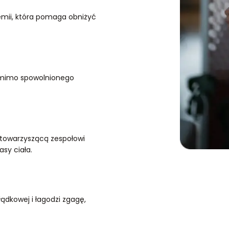
emii, która pomaga obniżyć
 mimo spowolnionego
ą towarzyszącą zespołowi
asy ciała.
łądkowej i łagodzi zgagę,