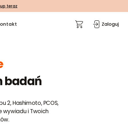
up teraz
ontakt
Zaloguj
e
ch badań
typu 2, Hashimoto, PCOS,
ie wywiadu i Twoich
ków.