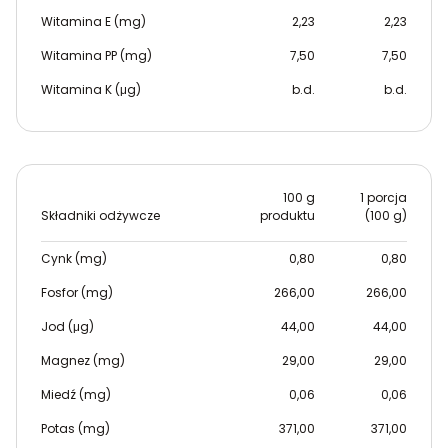
Witamina E (mg)
2,23
2,23
Witamina PP (mg)
7,50
7,50
Witamina K (μg)
b.d.
b.d.
100 g
1 porcja
Składniki odżywcze
produktu
(100 g)
Cynk (mg)
0,80
0,80
Fosfor (mg)
266,00
266,00
Jod (μg)
44,00
44,00
Magnez (mg)
29,00
29,00
Miedź (mg)
0,06
0,06
Potas (mg)
371,00
371,00