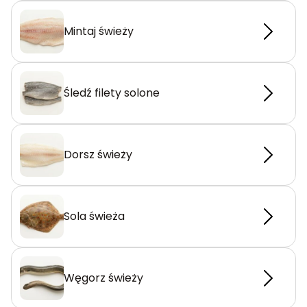
Mintaj świeży
Śledź filety solone
Dorsz świeży
Sola świeża
Węgorz świeży