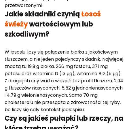
przetworzonymi.
Jakie składniki czynią
Łosoś
świeży
wartościowym lub
szkodliwym?
W łososiu liczy się połączenie białka z jakościowym
tłuszczem, a nie jeden pojedynczy składnik. Najwięcej
znaczą tu 19,9 g białka, 266 mg fosforu, 371 mg
potasu oraz witamina D (13 µg), witamina B12 (5 µg).
Z drugiej strony warto widzieć też profil tłuszczu: 2,94
g tłuszczów nasyconych, 5,52 g jednonienasyconych
i 4,79 g wielonienasyconych. Samo 70 mg
cholesterolu nie przesądza o zdrowotności tej ryby,
bo liczy się cały kontekst jadłospisu.
Czy są jakieś pułapki lub rzeczy, na
które trzeba uważać?