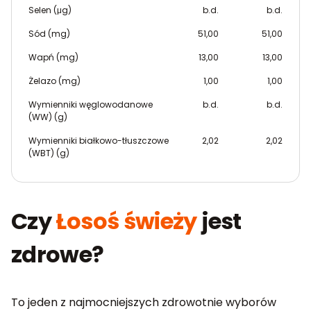
Selen (μg)
b.d.
b.d.
Sód (mg)
51,00
51,00
Wapń (mg)
13,00
13,00
Żelazo (mg)
1,00
1,00
Wymienniki węglowodanowe
b.d.
b.d.
(WW) (g)
Wymienniki białkowo-tłuszczowe
2,02
2,02
(WBT) (g)
Czy
Łosoś świeży
jest
zdrowe?
To jeden z najmocniejszych zdrowotnie wyborów