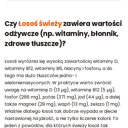
Czy
Łosoś świeży
zawiera wartości
odżywcze (np. witaminy, błonnik,
zdrowe tłuszcze)?
Łosoś wyróżnia się wysoką zawartością witaminy D,
witaminy B12, witaminy B6, niacyny i fosforu, a do
tego ma dużo tłuszczów jedno- i
wielonienasyconych. W praktyce warto zwrócić
uwagę na witaminę D (13 µg), witaminę B12 (5 µg),
fosfor (266 mg), potas (371 mg), jod (44 µg), a dalej
także magnez (29 mg), wapń (13 mg), żelazo (1 mg).
Właśnie dlatego łosoś tak dobrze wypada w diecie
nastawionej na jakość, a nie tylko liczenie kalorii. To
jeden z powodów, dla których świeży łosoś tak