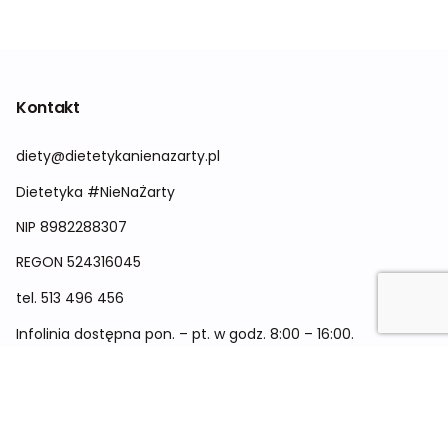
Kontakt
diety@dietetykanienazarty.pl
Dietetyka #NieNaŻarty
NIP 8982288307
REGON
524316045
tel.
513 496 456
Infolinia dostępna pon. – pt. w godz. 8:00 – 16:00.
Menu
Cennik