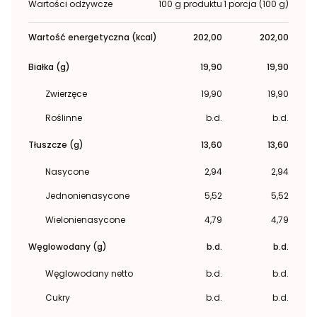
Wartości odżywcze
100 g produktu
1 porcja (100 g)
Wartość energetyczna (kcal)
202,00
202,00
Białka (g)
19,90
19,90
Zwierzęce
19,90
19,90
Roślinne
b.d.
b.d.
Tłuszcze (g)
13,60
13,60
Nasycone
2,94
2,94
Jednonienasycone
5,52
5,52
Wielonienasycone
4,79
4,79
Węglowodany (g)
b.d.
b.d.
Węglowodany netto
b.d.
b.d.
Cukry
b.d.
b.d.