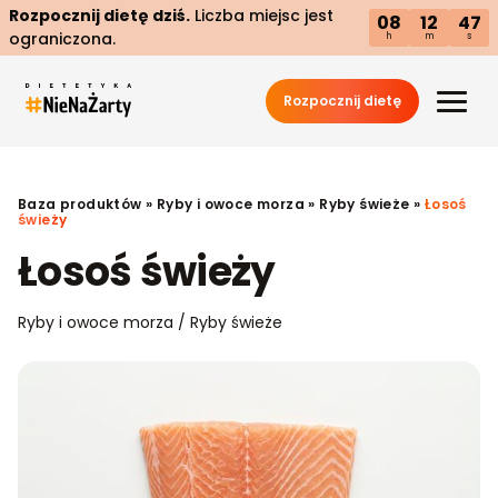
Rozpocznij dietę dziś.
Liczba miejsc jest
08
12
47
ograniczona.
h
m
s
Rozpocznij dietę
Baza produktów
»
Ryby i owoce morza
»
Ryby świeże
»
Łosoś
świeży
Łosoś świeży
Ryby i owoce morza / Ryby świeże