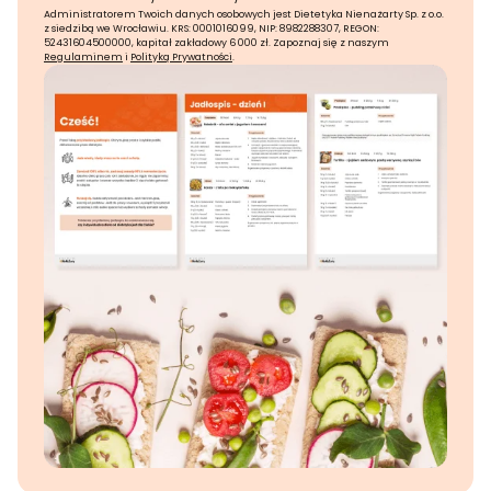
Administratorem Twoich danych osobowych jest Dietetyka Nienażarty Sp. z o.o.
z siedzibą we Wrocławiu. KRS: 0001016099, NIP: 8982288307, REGON:
52431604500000, kapitał zakładowy 6 000 zł. Zapoznaj się z naszym
Regulaminem
i
Polityką Prywatności
.