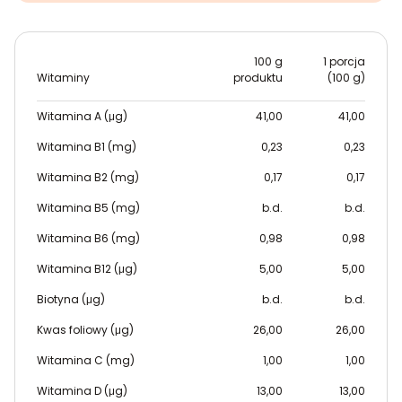
100 g
1 porcja
Witaminy
produktu
(100 g)
Witamina A (μg)
41,00
41,00
Witamina B1 (mg)
0,23
0,23
Witamina B2 (mg)
0,17
0,17
Witamina B5 (mg)
b.d.
b.d.
Witamina B6 (mg)
0,98
0,98
Witamina B12 (μg)
5,00
5,00
Biotyna (μg)
b.d.
b.d.
Kwas foliowy (μg)
26,00
26,00
Witamina C (mg)
1,00
1,00
Witamina D (μg)
13,00
13,00