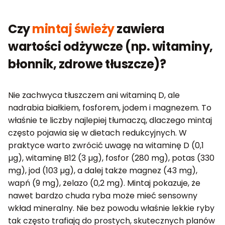
Czy
mintaj świeży
zawiera
wartości odżywcze (np. witaminy,
błonnik, zdrowe tłuszcze)?
Nie zachwyca tłuszczem ani witaminą D, ale
nadrabia białkiem, fosforem, jodem i magnezem. To
właśnie te liczby najlepiej tłumaczą, dlaczego mintaj
często pojawia się w dietach redukcyjnych. W
praktyce warto zwrócić uwagę na witaminę D (0,1
µg), witaminę B12 (3 µg), fosfor (280 mg), potas (330
mg), jod (103 µg), a dalej także magnez (43 mg),
wapń (9 mg), żelazo (0,2 mg). Mintaj pokazuje, że
nawet bardzo chuda ryba może mieć sensowny
wkład mineralny. Nie bez powodu właśnie lekkie ryby
tak często trafiają do prostych, skutecznych planów