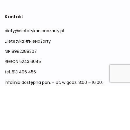
Kontakt
diety@dietetykanienazarty.pl
Dietetyka #NieNaŻarty
NIP 8982288307
REGON
524316045
tel.
513 496 456
Infolinia dostępna pon. – pt. w godz. 8:00 – 16:00.
Menu
Cennik
Dieta dla kobiet