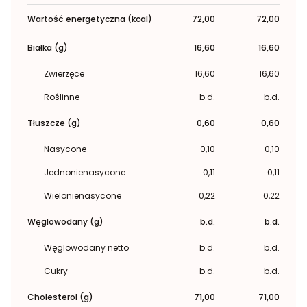
Wartość energetyczna (kcal)
72,00
72,00
Białka (g)
16,60
16,60
Zwierzęce
16,60
16,60
Roślinne
b.d.
b.d.
Tłuszcze (g)
0,60
0,60
Nasycone
0,10
0,10
Jednonienasycone
0,11
0,11
Wielonienasycone
0,22
0,22
Węglowodany (g)
b.d.
b.d.
Węglowodany netto
b.d.
b.d.
Cukry
b.d.
b.d.
Cholesterol (g)
71,00
71,00