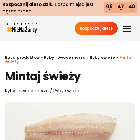
Rozpocznij dietę dziś.
Liczba miejsc jest
06
47
40
ograniczona.
h
m
s
Rozpocznij dietę
Baza produktów
»
Ryby i owoce morza
»
Ryby świeże
»
Mintaj
świeży
Mintaj świeży
Ryby i owoce morza / Ryby świeże