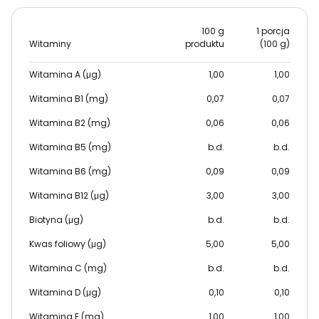
100 g
1 porcja
Witaminy
produktu
(100 g)
Witamina A (μg)
1,00
1,00
Witamina B1 (mg)
0,07
0,07
Witamina B2 (mg)
0,06
0,06
Witamina B5 (mg)
b.d.
b.d.
Witamina B6 (mg)
0,09
0,09
Witamina B12 (μg)
3,00
3,00
Biotyna (μg)
b.d.
b.d.
Kwas foliowy (μg)
5,00
5,00
Witamina C (mg)
b.d.
b.d.
Witamina D (μg)
0,10
0,10
Witamina E (mg)
1,00
1,00