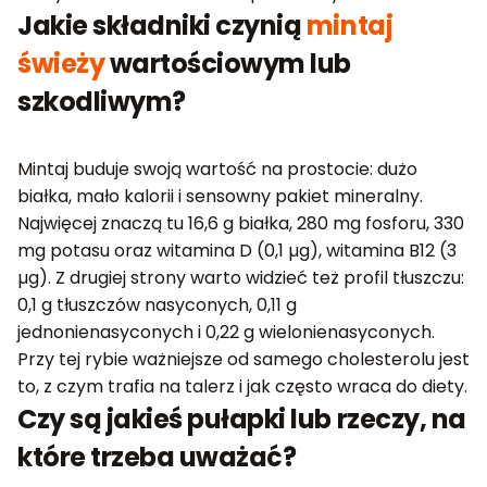
Jakie składniki czynią
mintaj
świeży
wartościowym lub
szkodliwym?
Mintaj buduje swoją wartość na prostocie: dużo
białka, mało kalorii i sensowny pakiet mineralny.
Najwięcej znaczą tu 16,6 g białka, 280 mg fosforu, 330
mg potasu oraz witamina D (0,1 µg), witamina B12 (3
µg). Z drugiej strony warto widzieć też profil tłuszczu:
0,1 g tłuszczów nasyconych, 0,11 g
jednonienasyconych i 0,22 g wielonienasyconych.
Przy tej rybie ważniejsze od samego cholesterolu jest
to, z czym trafia na talerz i jak często wraca do diety.
Czy są jakieś pułapki lub rzeczy, na
które trzeba uważać?