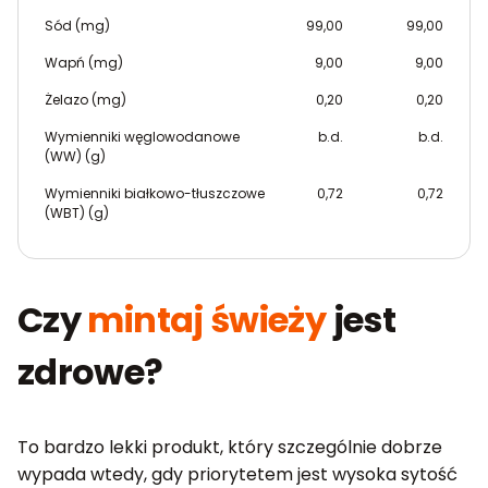
Sód (mg)
99,00
99,00
Wapń (mg)
9,00
9,00
Żelazo (mg)
0,20
0,20
Wymienniki węglowodanowe
b.d.
b.d.
(WW) (g)
Wymienniki białkowo-tłuszczowe
0,72
0,72
(WBT) (g)
Czy
mintaj świeży
jest
zdrowe?
To bardzo lekki produkt, który szczególnie dobrze
wypada wtedy, gdy priorytetem jest wysoka sytość