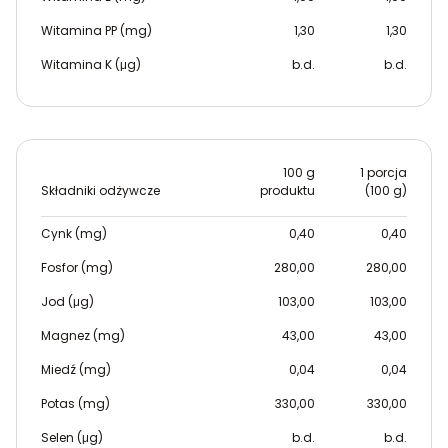
Witamina PP (mg)
1,30
1,30
Witamina K (μg)
b.d.
b.d.
100 g
1 porcja
Składniki odżywcze
produktu
(100 g)
Cynk (mg)
0,40
0,40
Fosfor (mg)
280,00
280,00
Jod (μg)
103,00
103,00
Magnez (mg)
43,00
43,00
Miedź (mg)
0,04
0,04
Potas (mg)
330,00
330,00
Selen (μg)
b.d.
b.d.