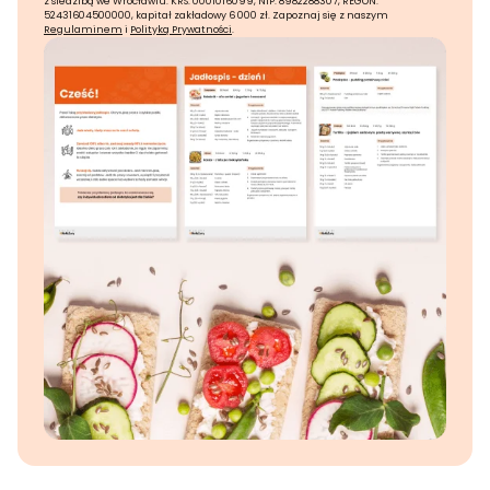
z siedzibą we Wrocławiu. KRS: 0001016099, NIP: 8982288307, REGON:
52431604500000, kapitał zakładowy 6 000 zł. Zapoznaj się z naszym
Regulaminem
i
Polityką Prywatności
.