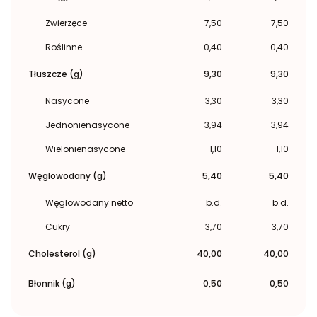
Zwierzęce
7,50
7,50
Roślinne
0,40
0,40
Tłuszcze (g)
9,30
9,30
Nasycone
3,30
3,30
Jednonienasycone
3,94
3,94
Wielonienasycone
1,10
1,10
Węglowodany (g)
5,40
5,40
Węglowodany netto
b.d.
b.d.
Cukry
3,70
3,70
Cholesterol (g)
40,00
40,00
Błonnik (g)
0,50
0,50