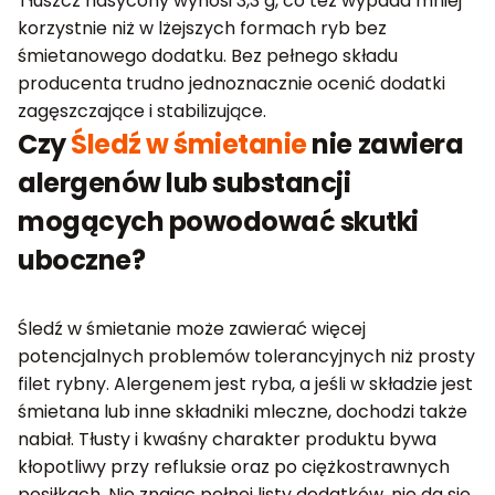
Tłuszcz nasycony wynosi 3,3 g, co też wypada mniej
korzystnie niż w lżejszych formach ryb bez
śmietanowego dodatku. Bez pełnego składu
producenta trudno jednoznacznie ocenić dodatki
zagęszczające i stabilizujące.
Czy
Śledź w śmietanie
nie zawiera
alergenów lub substancji
mogących powodować skutki
uboczne?
Śledź w śmietanie może zawierać więcej
potencjalnych problemów tolerancyjnych niż prosty
filet rybny. Alergenem jest ryba, a jeśli w składzie jest
śmietana lub inne składniki mleczne, dochodzi także
nabiał. Tłusty i kwaśny charakter produktu bywa
kłopotliwy przy refluksie oraz po ciężkostrawnych
posiłkach. Nie znając pełnej listy dodatków, nie da się