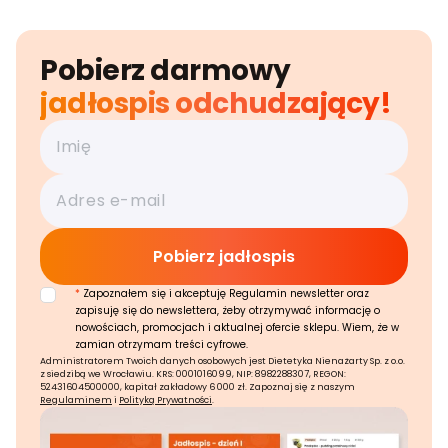
Pobierz darmowy
jadłospis odchudzający!
*
Zapoznałem się i akceptuję Regulamin newsletter oraz
zapisuję się do newslettera, żeby otrzymywać informację o
nowościach, promocjach i aktualnej ofercie sklepu. Wiem, że w
zamian otrzymam treści cyfrowe.
Administratorem Twoich danych osobowych jest Dietetyka Nienażarty Sp. z o.o.
z siedzibą we Wrocławiu. KRS: 0001016099, NIP: 8982288307, REGON:
52431604500000, kapitał zakładowy 6 000 zł. Zapoznaj się z naszym
Regulaminem
i
Polityką Prywatności
.