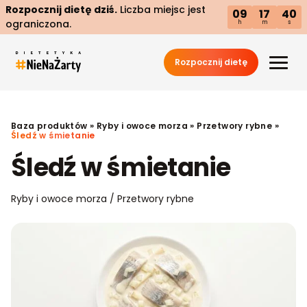
Rozpocznij dietę dziś.
Liczba miejsc jest
09
17
39
ograniczona.
h
m
s
Rozpocznij dietę
Baza produktów
»
Ryby i owoce morza
»
Przetwory rybne
»
Śledź w śmietanie
Śledź w śmietanie
Ryby i owoce morza / Przetwory rybne