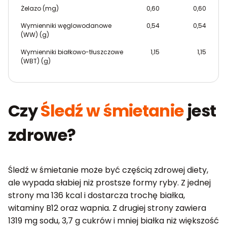
Żelazo (mg)
0,60
0,60
Wymienniki węglowodanowe
0,54
0,54
(WW) (g)
Wymienniki białkowo-tłuszczowe
1,15
1,15
(WBT) (g)
Czy
Śledź w śmietanie
jest
zdrowe?
Śledź w śmietanie może być częścią zdrowej diety,
ale wypada słabiej niż prostsze formy ryby. Z jednej
strony ma 136 kcal i dostarcza trochę białka,
witaminy B12 oraz wapnia. Z drugiej strony zawiera
1319 mg sodu, 3,7 g cukrów i mniej białka niż większość