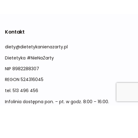
Kontakt
diety@dietetykanienazarty.pl
Dietetyka #NieNaŻarty
NIP 8982288307
REGON
524316045
tel.
513 496 456
Infolinia dostępna pon. – pt. w godz. 8:00 – 16:00.
Menu
Cennik