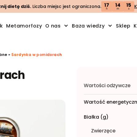
17
14
14
ij dietę dziś.
Liczba miejsc jest ograniczona.
K
h
m
s
ik
Metamorfozy
O nas
Baza wiedzy
Sklep
K
ybne
»
Sardynka w pomidorach
rach
Wartości odżywcze
Wartość energetyczn
Białka (g)
Zwierzęce