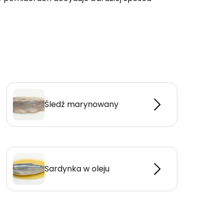
Śledź marynowany
Sardynka w oleju