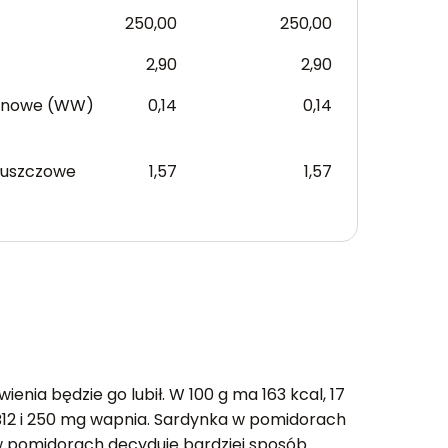
250,00
250,00
2,90
2,90
anowe (WW)
0,14
0,14
łuszczowe
1,57
1,57
ia będzie go lubił. W 100 g ma 163 kcal, 17
 B12 i 250 mg wapnia. Sardynka w pomidorach
a w pomidorach decyduje bardziej sposób