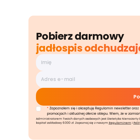
Pobierz darmowy
jadłospis odchudzaj
*
Zapoznałem się i akceptuję Regulamin newsletter oraz 
promocjach i aktualnej ofercie sklepu. Wiem, że w zamia
Administratorem Twoich danych osobowych jest Dietetyka Nienażarty Sp.
kapitał zakładowy 6 000 zł. Zapoznaj się z naszym
Regulaminem
i
Poli