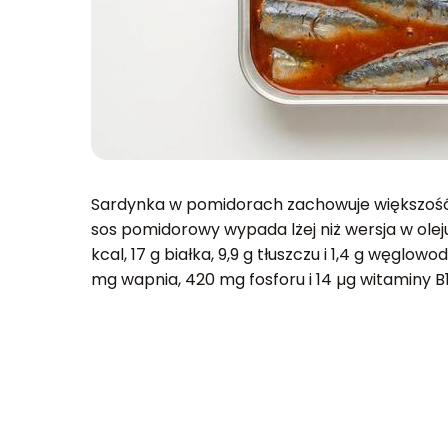
Sardynka w pomidorach zachowuje większość 
sos pomidorowy wypada lżej niż wersja w oleju
kcal, 17 g białka, 9,9 g tłuszczu i 1,4 g węglow
mg wapnia, 420 mg fosforu i 14 µg witaminy B1