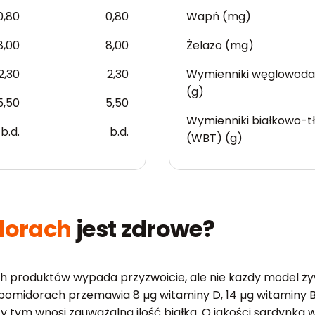
0,80
0,80
Wapń (mg)
8,00
8,00
Żelazo (mg)
2,30
2,30
Wymienniki węglowod
(g)
5,50
5,50
Wymienniki białkowo-t
b.d.
b.d.
(WBT) (g)
dorach
jest zdrowe?
produktów wypada przyzwoicie, ale nie każdy model żywien
a w pomidorach przemawia 8 µg witaminy D, 14 µg witaminy
rzy tym wnosi zauważalną ilość białka. O jakości sardynk