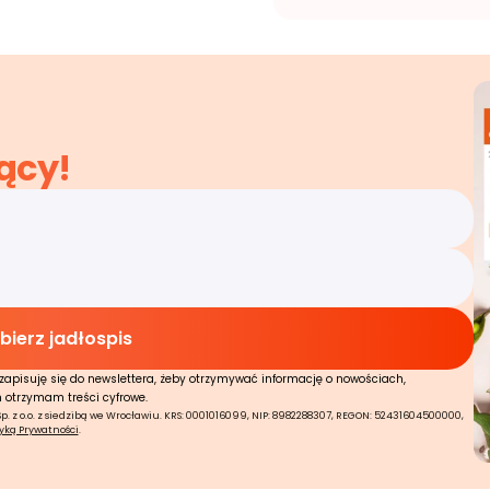
ący!
zapisuję się do newslettera, żeby otrzymywać informację o nowościach,
n otrzymam treści cyfrowe.
 z o.o. z siedzibą we Wrocławiu. KRS: 0001016099, NIP: 8982288307, REGON: 52431604500000,
tyką Prywatności
.