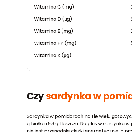
Witamina C (mg)
Witamina D (μg)
Witamina E (mg)
Witamina PP (mg)
Witamina K (μg)
Czy
sardynka w pomi
Sardynka w pomidorach na tle wielu gotowych 
g białka i 9,9 g tłuszczu. Na plus w sardynk
nie jest przesadnie ciężki energetycznie, a p