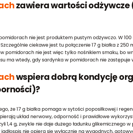
ach
zawiera wartości odżywcze (
pomidorach nie jest produktem pustym odżywczo. W 100 g z
 Szczególnie ciekawe jest tu połączenie 17 g białka z 25
pomidorach nie jest więc tylko nośnikiem smaku, bo wnos
ensu ma wtedy, gdy sardynka w pomidorach nie zastępuje
ach
wspiera dobrą kondycję org
orności)?
ego, że 17 g białka pomaga w sytości poposiłkowej i regen
ierają układ nerwowy, odporność i prawidłowe wykorzysta
1,4 g, zwykle nie daje dużego ładunku glikemicznego w po
jadłospis nie opiera się wyłącznie na wygodnych, gotow