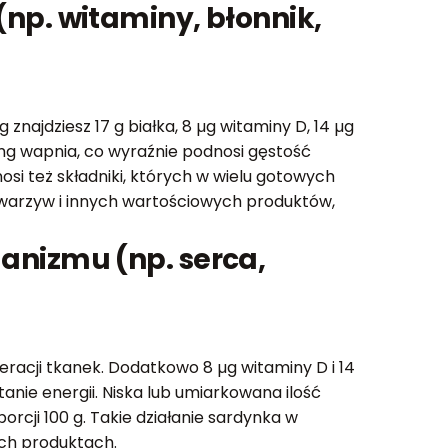
np. witaminy, błonnik,
najdziesz 17 g białka, 8 µg witaminy D, 14 µg
0 mg wapnia, co wyraźnie podnosi gęstość
i też składniki, których w wielu gotowych
 warzyw i innych wartościowych produktów,
anizmu (np. serca,
eracji tkanek. Dodatkowo 8 µg witaminy D i 14
nie energii. Niska lub umiarkowana ilość
rcji 100 g. Takie działanie sardynka w
ych produktach.