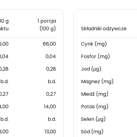
00 g
1 porcja
uktu
(100 g)
Składniki odżywcze
6,00
66,00
Cynk (mg)
0,04
0,04
Fosfor (mg)
0,28
0,28
Jod (μg)
b.d.
b.d.
Magnez (mg)
0,27
0,27
Miedź (mg)
4,00
14,00
Potas (mg)
b.d.
b.d.
Selen (μg)
3,00
13,00
Sód (mg)