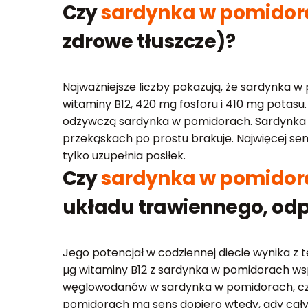
Czy
sardynka w pomidor
zdrowe tłuszcze)?
Najważniejsze liczby pokazują, że sardynka w 
witaminy B12, 420 mg fosforu i 410 mg potasu.
odżywczą sardynka w pomidorach. Sardynka w 
przekąskach po prostu brakuje. Najwięcej s
tylko uzupełnia posiłek.
Czy
sardynka w pomidor
układu trawiennego, odp
Jego potencjał w codziennej diecie wynika z t
µg witaminy B12 z sardynka w pomidorach wsp
węglowodanów w sardynka w pomidorach, czyli 
pomidorach ma sens dopiero wtedy, gdy cały 