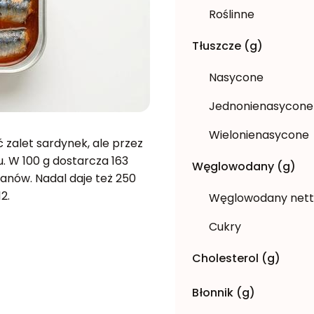
Roślinne
Tłuszcze (g)
Nasycone
Jednonienasycone
Wielonienasycone
zalet sardynek, ale przez
. W 100 g dostarcza 163
Węglowodany (g)
odanów. Nadal daje też 250
2.
Węglowodany net
Cukry
Cholesterol (g)
Błonnik (g)