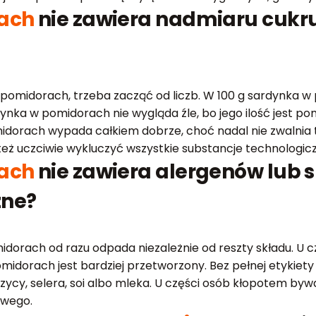
ach
nie zawiera nadmiaru cukru, 
w pomidorach, trzeba zacząć od liczb. W 100 g sardynka w 
ka w pomidorach nie wygląda źle, bo jego ilość jest pomi
ach wypada całkiem dobrze, choć nadal nie zwalnia to z 
 uczciwie wykluczyć wszystkie substancje technologiczn
ach
nie zawiera alergenów lub 
zne?
midorach od razu odpada niezależnie od reszty składu. U c
midorach jest bardziej przetworzony. Bez pełnej etykiety
ycy, selera, soi albo mleka. U części osób kłopotem bywa
owego.