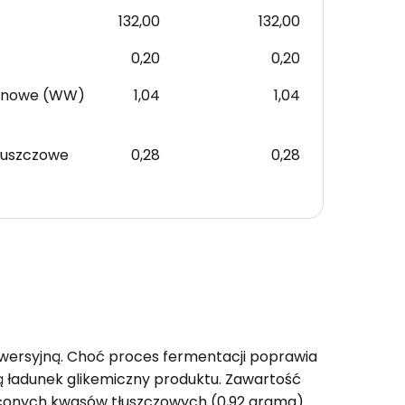
132,00
132,00
0,20
0,20
anowe (WW)
1,04
1,04
łuszczowe
0,28
0,28
owersyjną. Choć proces fermentacji poprawia
ą ładunek glikemiczny produktu. Zawartość
syconych kwasów tłuszczowych (0,92 grama)