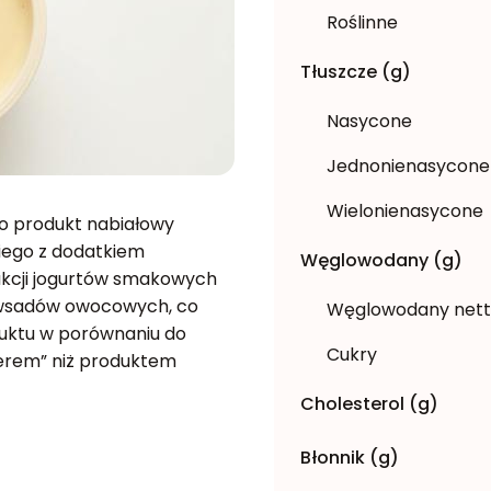
Roślinne
Tłuszcze (g)
Nasycone
Jednonienasycone
Wielonienasycone
to produkt nabiałowy
iego z dodatkiem
Węglowodany (g)
kcji jogurtów smakowych
 wsadów owocowych, co
Węglowodany net
duktu w porównaniu do
Cukry
serem” niż produktem
Cholesterol (g)
Błonnik (g)