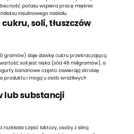
obecność potasu wspiera pracę mięśnia
ndeksu insulinowego nabiału.
cukru, soli, tłuszczów
00 gramów) daje dawkę cukru przekraczającą
artość soli jest niska (sód 48 miligramów), a
 jogurty bananowe często zawierają skrobię
ia produktu i mogą u osób wrażliwych
 lub substancji
rozkłada część laktozy, osoby z silną