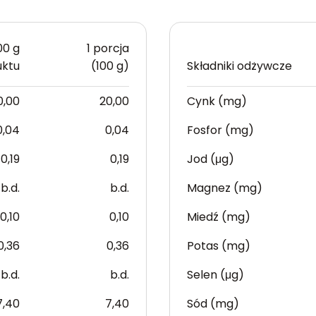
00 g
1 porcja
uktu
(100 g)
Składniki odżywcze
0,00
20,00
Cynk (mg)
0,04
0,04
Fosfor (mg)
0,19
0,19
Jod (μg)
b.d.
b.d.
Magnez (mg)
0,10
0,10
Miedź (mg)
0,36
0,36
Potas (mg)
b.d.
b.d.
Selen (μg)
7,40
7,40
Sód (mg)