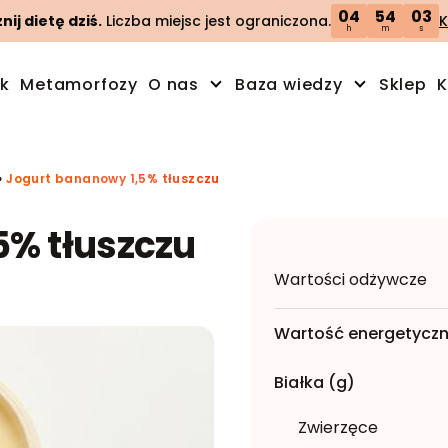
04
54
02
ij dietę dziś.
Liczba miejsc jest ograniczona.
K
h
m
s
ik
Metamorfozy
O nas
Baza wiedzy
Sklep
K
»
Jogurt bananowy 1,5% tłuszczu
5% tłuszczu
Wartości odżywcze
Wartość energetyczn
Białka (g)
Zwierzęce