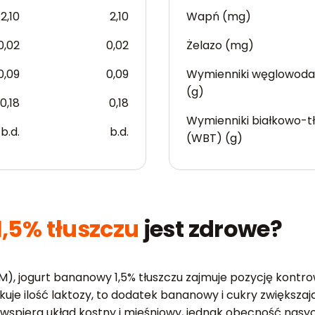
2,10
2,10
Wapń (mg)
0,02
0,02
Żelazo (mg)
0,09
0,09
Wymienniki węglowod
(g)
0,18
0,18
Wymienniki białkowo-t
b.d.
b.d.
(WBT) (g)
,5% tłuszczu
jest zdrowe?
), jogurt bananowy 1,5% tłuszczu zajmuje pozycję kontr
uje ilość laktozy, to dodatek bananowy i cukry zwiększaj
a wspiera układ kostny i mięśniowy, jednak obecność na