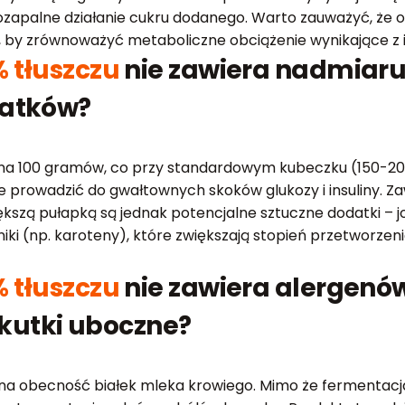
ozapalne działanie cukru dodanego. Warto zauważyć, że 
, by zrównoważyć metaboliczne obciążenie wynikające z i
 tłuszczu
nie zawiera nadmiaru 
datków?
 na 100 gramów, co przy standardowym kubeczku (150-2
 prowadzić do gwałtownych skoków glukozy i insuliny. Zaw
iększą pułapką są jednak potencjalne sztuczne dodatki –
ki (np. karoteny), które zwiększają stopień przetworzen
 tłuszczu
nie zawiera alergenów
utki uboczne?
na obecność białek mleka krowiego. Mimo że fermentacja 