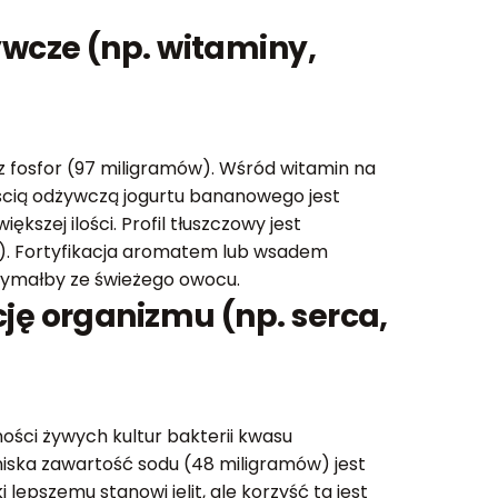
wcze (np. witaminy,
z fosfor (97 miligramów). Wśród witamin na
ością odżywczą jogurtu bananowego jest
szej ilości. Profil tłuszczowy jest
). Fortyfikacja aromatem lub wsadem
rzymałby ze świeżego owocu.
ję organizmu (np. serca,
ości żywych kultur bakterii kwasu
 niska zawartość sodu (48 miligramów) jest
epszemu stanowi jelit, ale korzyść ta jest