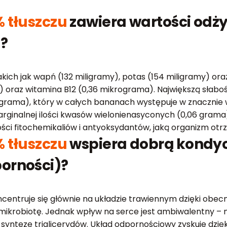
 tłuszczu
zawiera wartości odży
)?
ich jak wapń (132 miligramy), potas (154 miligramy) ora
a) oraz witamina B12 (0,36 mikrograma). Największą słab
grama), który w całych bananach występuje w znacznie więk
ginalnej ilości kwasów wielonienasyconych (0,06 grama
ości fitochemikaliów i antyoksydantów, jaką organizm ot
 tłuszczu
wspiera dobrą kondyc
orności)?
entruje się głównie na układzie trawiennym dzięki obecn
ją mikrobiotę. Jednak wpływ na serce jest ambiwalentny –
tezę triglicerydów. Układ odpornościowy zyskuje dzięki l