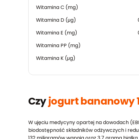
Witamina C (mg)
Witamina D (μg)
Witamina E (mg)
Witamina PP (mg)
Witamina K (μg)
Czy
jogurt bananowy 1
W ujęciu medycyny opartej na dowodach (EBM
biodostępność składników odżywczych i reduk
132 miligramów wapnia oraz 3,7 grama białk