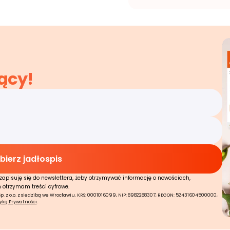
ący!
zapisuję się do newslettera, żeby otrzymywać informację o nowościach,
n otrzymam treści cyfrowe.
 z o.o. z siedzibą we Wrocławiu. KRS: 0001016099, NIP: 8982288307, REGON: 52431604500000,
tyką Prywatności
.