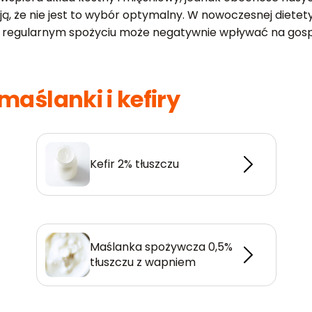
ą, że nie jest to wybór optymalny. W nowoczesnej diete
rzy regularnym spożyciu może negatywnie wpływać na go
maślanki i kefiry
Kefir 2% tłuszczu
Maślanka spożywcza 0,5%
tłuszczu z wapniem