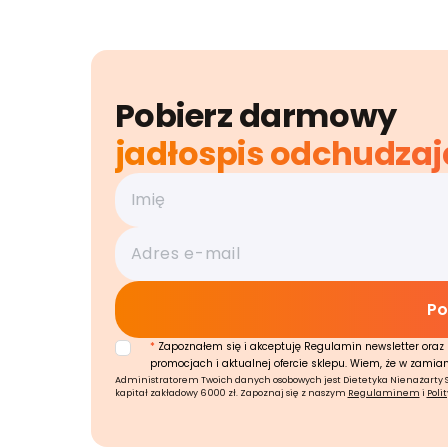
Pobierz darmowy
jadłospis odchudzaj
*
Zapoznałem się i akceptuję Regulamin newsletter oraz 
promocjach i aktualnej ofercie sklepu. Wiem, że w zamia
Administratorem Twoich danych osobowych jest Dietetyka Nienażarty Sp.
kapitał zakładowy 6 000 zł. Zapoznaj się z naszym
Regulaminem
i
Poli