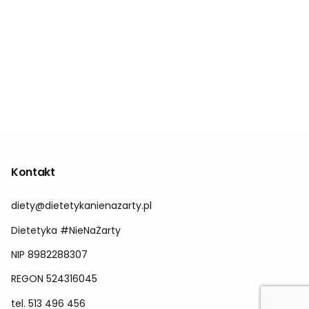
Kontakt
diety@dietetykanienazarty.pl
Dietetyka #NieNaŻarty
NIP 8982288307
REGON
524316045
tel.
513 496 456