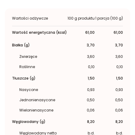
Wartości odżywcze
100 g produktu
1 porcja (100 g)
Wartość energetyczna (kcal)
61,00
61,00
Białka (g)
3,70
3,70
Zwierzęce
3,60
3,60
Roślinne
0,10
0,10
Tłuszcze (g)
1,50
1,50
Nasycone
0,93
0,93
Jednonienasycone
0,50
0,50
Wielonienasycone
0,06
0,06
Węglowodany (g)
8,20
8,20
Węglowodany netto
b.d.
b.d.