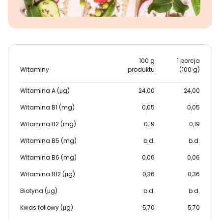
100 g
1 porcja
Witaminy
produktu
(100 g)
Witamina A (μg)
24,00
24,00
Witamina B1 (mg)
0,05
0,05
Witamina B2 (mg)
0,19
0,19
Witamina B5 (mg)
b.d.
b.d.
Witamina B6 (mg)
0,06
0,06
Witamina B12 (μg)
0,36
0,36
Biotyna (μg)
b.d.
b.d.
Kwas foliowy (μg)
5,70
5,70