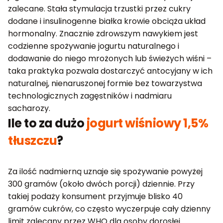
zalecane. Stała stymulacja trzustki przez cukry
dodane i insulinogenne białka krowie obciąża układ
hormonalny. Znacznie zdrowszym nawykiem jest
codzienne spożywanie jogurtu naturalnego i
dodawanie do niego mrożonych lub świeżych wiśni –
taka praktyka pozwala dostarczyć antocyjany w ich
naturalnej, nienaruszonej formie bez towarzystwa
technologicznych zagęstników i nadmiaru
sacharozy.
Ile to za dużo
jogurt wiśniowy 1,5%
tłuszczu
?
Za ilość nadmierną uznaje się spożywanie powyżej
300 gramów (około dwóch porcji) dziennie. Przy
takiej podaży konsument przyjmuje blisko 40
gramów cukrów, co często wyczerpuje cały dzienny
limit zalecany przez WHO dla osoby dorosłej.