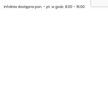
Infolinia dostępna pon. – pt. w godz. 8:00 – 16:00.
Menu
Cennik
Dieta dla kobiet
Dieta dla mężczyzn
Dieta dla dzieci
Dieta dla dwóch osób
Dieta dla kobiet w ciąży
Metamorfozy
Sklep
Kontakt