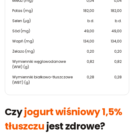
Miedź (mg)
0,04
0,04
Potas (mg)
182,00
182,00
Selen (μg)
b.d.
b.d.
Sód (mg)
49,00
49,00
Wapń (mg)
134,00
134,00
Żelazo (mg)
0,20
0,20
Wymienniki węglowodanowe
0,82
0,82
(WW) (g)
Wymienniki białkowo-tłuszczowe
0,28
0,28
(WBT) (g)
Czy
jogurt wiśniowy 1,5%
tłuszczu
jest zdrowe?