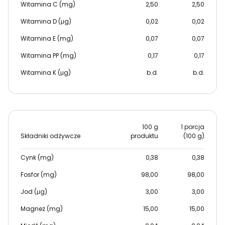
Witamina C (mg)
2,50
2,50
Witamina D (μg)
0,02
0,02
Witamina E (mg)
0,07
0,07
Witamina PP (mg)
0,17
0,17
Witamina K (μg)
b.d.
b.d.
100 g
1 porcja
Składniki odżywcze
produktu
(100 g)
Cynk (mg)
0,38
0,38
Fosfor (mg)
98,00
98,00
Jod (μg)
3,00
3,00
Magnez (mg)
15,00
15,00