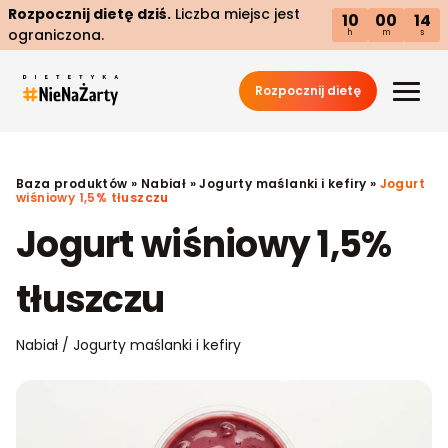
Rozpocznij dietę dziś.
Liczba miejsc jest
10
00
13
ograniczona.
h
m
s
Rozpocznij dietę
Baza produktów
»
Nabiał
»
Jogurty maślanki i kefiry
»
Jogurt
wiśniowy 1,5% tłuszczu
Jogurt wiśniowy 1,5%
tłuszczu
Nabiał / Jogurty maślanki i kefiry