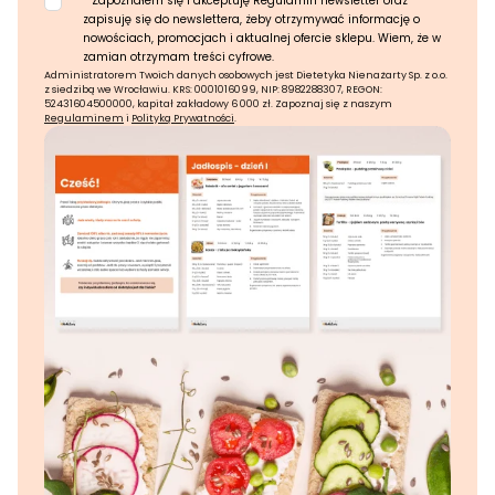
*
Zapoznałem się i akceptuję Regulamin newsletter oraz
zapisuję się do newslettera, żeby otrzymywać informację o
nowościach, promocjach i aktualnej ofercie sklepu. Wiem, że w
zamian otrzymam treści cyfrowe.
Administratorem Twoich danych osobowych jest Dietetyka Nienażarty Sp. z o.o.
z siedzibą we Wrocławiu. KRS: 0001016099, NIP: 8982288307, REGON:
52431604500000, kapitał zakładowy 6 000 zł. Zapoznaj się z naszym
Regulaminem
i
Polityką Prywatności
.