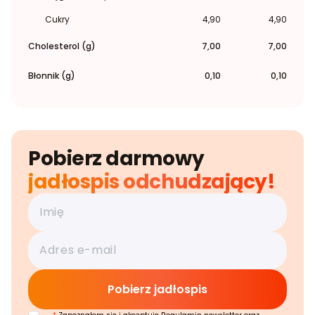
Cukry
4,90
4,90
Cholesterol (g)
7,00
7,00
Błonnik (g)
0,10
0,10
Pobierz darmowy
jadłospis odchudzający!