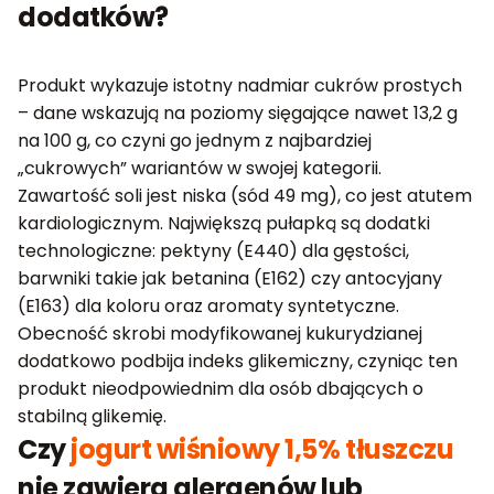
dodatków?
Produkt wykazuje istotny nadmiar cukrów prostych
– dane wskazują na poziomy sięgające nawet 13,2 g
na 100 g, co czyni go jednym z najbardziej
„cukrowych” wariantów w swojej kategorii.
Zawartość soli jest niska (sód 49 mg), co jest atutem
kardiologicznym. Największą pułapką są dodatki
technologiczne: pektyny (E440) dla gęstości,
barwniki takie jak betanina (E162) czy antocyjany
(E163) dla koloru oraz aromaty syntetyczne.
Obecność skrobi modyfikowanej kukurydzianej
dodatkowo podbija indeks glikemiczny, czyniąc ten
produkt nieodpowiednim dla osób dbających o
stabilną glikemię.
Czy
jogurt wiśniowy 1,5% tłuszczu
nie zawiera alergenów lub