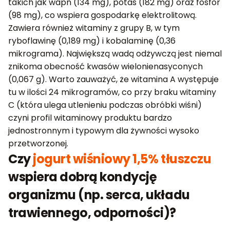
takich jak wapń (134 mg), potas (182 mg) oraz fosfor
(98 mg), co wspiera gospodarkę elektrolitową.
Zawiera również witaminy z grupy B, w tym
ryboflawinę (0,189 mg) i kobalaminę (0,36
mikrograma). Największą wadą odżywczą jest niemal
znikoma obecność kwasów wielonienasyconych
(0,067 g). Warto zauważyć, że witamina A występuje
tu w ilości 24 mikrogramów, co przy braku witaminy
C (która ulega utlenieniu podczas obróbki wiśni)
czyni profil witaminowy produktu bardzo
jednostronnym i typowym dla żywności wysoko
przetworzonej.
Czy
jogurt wiśniowy 1,5% tłuszczu
wspiera dobrą kondycję
organizmu (np. serca, układu
trawiennego, odporności)?