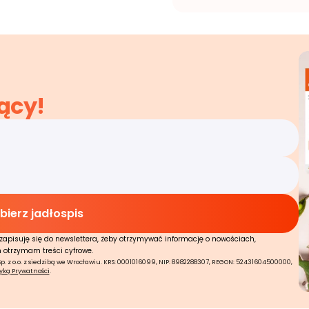
ący!
zapisuję się do newslettera, żeby otrzymywać informację o nowościach,
n otrzymam treści cyfrowe.
 z o.o. z siedzibą we Wrocławiu. KRS: 0001016099, NIP: 8982288307, REGON: 52431604500000,
tyką Prywatności
.