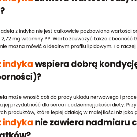
)?
dela z indyka nie jest całkowicie pozbawiona wartości odż
12 i 2,72 mg witaminy PP. Warto zauważyć także obecność
h nie można mówić o idealnym profilu lipidowym. To racz
z indyka
wspiera dobrą kondycję
orności)?
tadela może wnosić coś do pracy układu nerwowego i proc
jej przydatność dla serca i codziennej jakości diety. Prz
ch produktów, które lepiej działają w małej ilości niż jako 
z indyka
nie zawiera nadmiaru cu
datków?