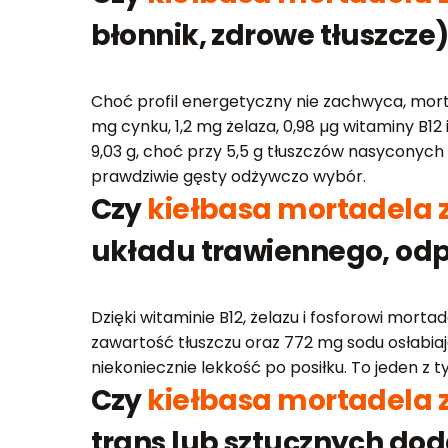
błonnik, zdrowe tłuszcze
Choć profil energetyczny nie zachwyca, morta
mg cynku, 1,2 mg żelaza, 0,98 µg witaminy B
9,03 g, choć przy 5,5 g tłuszczów nasyconyc
prawdziwie gęsty odżywczo wybór.
Czy
kiełbasa mortadela 
układu trawiennego, odp
Dzięki witaminie B12, żelazu i fosforowi mor
zawartość tłuszczu oraz 772 mg sodu osłabiają 
niekoniecznie lekkość po posiłku. To jeden z ty
Czy
kiełbasa mortadela 
trans lub sztucznych do