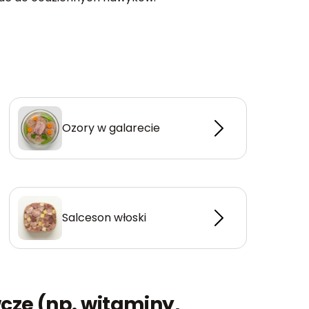
Ozory w galarecie
Salceson włoski
cze (np. witaminy,