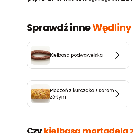
Sprawdź inne
Wędliny 
Kiełbasa podwawelska
Pieczeń z kurczaka z serem
żółtym
Czy
kiełbasa mortadela 