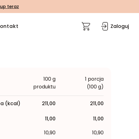
up teraz
ontakt
Zaloguj
100 g
1 porcja
produktu
(100 g)
a (kcal)
211,00
211,00
11,00
11,00
10,90
10,90