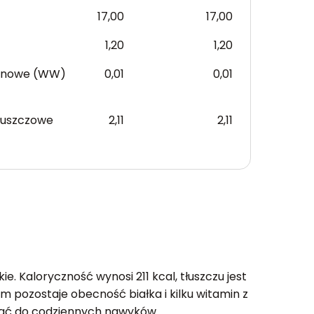
17,00
17,00
1,20
1,20
anowe (WW)
0,01
0,01
łuszczowe
2,11
2,11
. Kaloryczność wynosi 211 kcal, tłuszczu jest
 pozostaje obecność białka i kilku witamin z
sywać do codziennych nawyków.