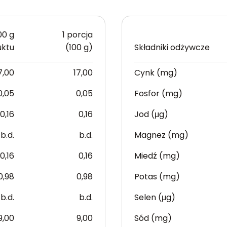
00 g
1 porcja
uktu
(100 g)
Składniki odżywcze
7,00
17,00
Cynk (mg)
0,05
0,05
Fosfor (mg)
0,16
0,16
Jod (μg)
b.d.
b.d.
Magnez (mg)
0,16
0,16
Miedź (mg)
0,98
0,98
Potas (mg)
b.d.
b.d.
Selen (μg)
9,00
9,00
Sód (mg)