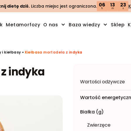
06
13
23
ij dietę dziś.
Liczba miejsc jest ograniczona.
K
h
m
s
ik
Metamorfozy
O nas
Baza wiedzy
Sklep
K
 i kiełbasy
»
Kiełbasa mortadela z indyka
 z indyka
Wartości odżywcze
Wartość energetyczn
Białka (g)
Zwierzęce