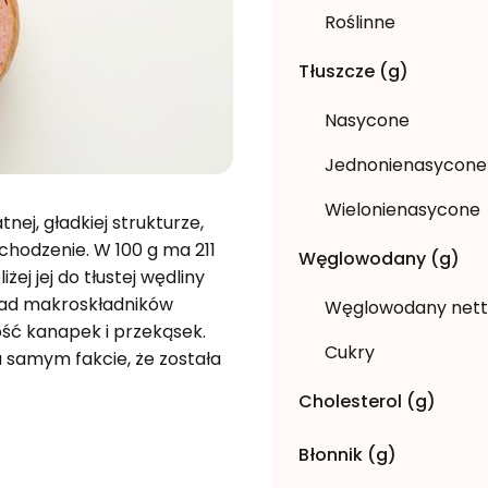
Roślinne
Tłuszcze (g)
Nasycone
Jednonienasycone
Wielonienasycone
nej, gładkiej strukturze,
chodzenie. W 100 g ma 211
Węglowodany (g)
liżej jej do tłustej wędliny
kład makroskładników
Węglowodany net
ość kanapek i przekąsek.
Cukry
a samym fakcie, że została
Cholesterol (g)
Błonnik (g)