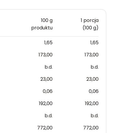
100 g
1 porcja
produktu
(100 g)
1,65
1,65
173,00
173,00
b.d.
b.d.
23,00
23,00
0,06
0,06
192,00
192,00
b.d.
b.d.
772,00
772,00