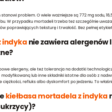
n stanowi problem. O wiele ważniejsze są 772 mg sodu, 18,
bu. W przypadku mortadeli trzeba też szczególnie uważa
ów poprawiających teksturę i trwałość. Bez pełnej etykiety
z indyka
nie zawiera alergenów 
zne?
owe alergeny, ale też tolerancja na dodatki technologiczn
modyfikowaną lub inne składniki istotne dla osób z nadwra
e ciężkości, refluks albo dyskomfort po jedzeniu. To wła
ie
kiełbasa mortadela z indyka
m
cukrzycy)?