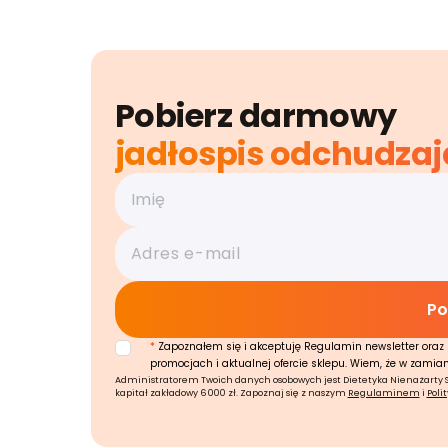
Pobierz darmowy
jadłospis odchudzaj
*
Zapoznałem się i akceptuję Regulamin newsletter oraz 
promocjach i aktualnej ofercie sklepu. Wiem, że w zamia
Administratorem Twoich danych osobowych jest Dietetyka Nienażarty Sp.
kapitał zakładowy 6 000 zł. Zapoznaj się z naszym
Regulaminem
i
Poli