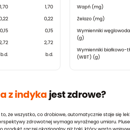
1,70
1,70
Wapń (mg)
0,22
0,22
Żelazo (mg)
0,15
0,15
Wymienniki węglowod
(g)
2,72
2,72
Wymienniki białkowo-t
b.d.
b.d.
(WBT) (g)
a z indyka
jest zdrowe?
, że wszystko, co drobiowe, automatycznie staje się lekkie
 perspektywy zdrowotnej wymaga wyraźnego umiaru. Plusem
 To produkt raczej okazjonalny niż taki, który warto wpi