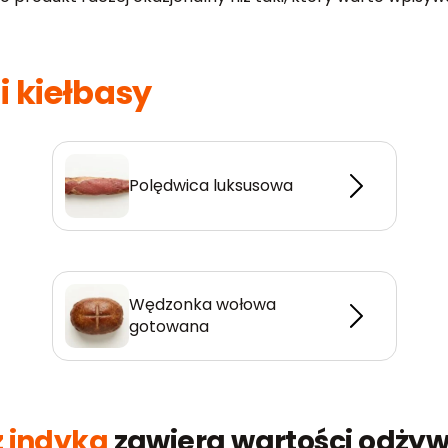
i kiełbasy
Polędwica luksusowa
Wędzonka wołowa
gotowana
z indyka
zawiera wartości odżyw