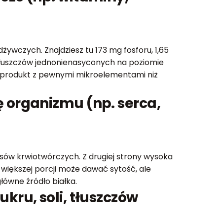
ywczych. Znajdziesz tu 173 mg fosforu, 1,65
 tłuszczów jednonienasyconych na poziomie
ej produkt z pewnymi mikroelementami niż
 organizmu (np. serca,
esów krwiotwórczych. Z drugiej strony wysoka
y większej porcji może dawać sytość, ale
główne źródło białka.
kru, soli, tłuszczów