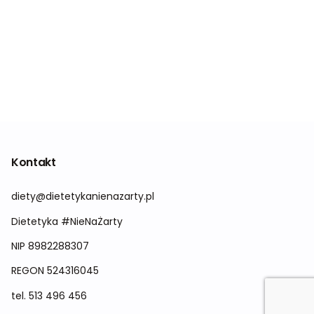
Kontakt
diety@dietetykanienazarty.pl
Dietetyka #NieNaŻarty
NIP 8982288307
REGON
524316045
tel.
513 496 456