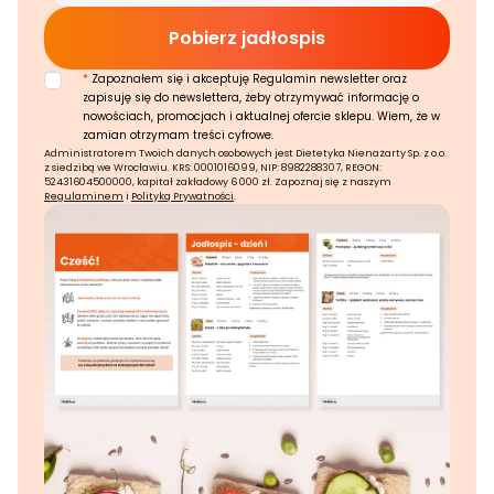
*
Zapoznałem się i akceptuję Regulamin newsletter oraz
zapisuję się do newslettera, żeby otrzymywać informację o
nowościach, promocjach i aktualnej ofercie sklepu. Wiem, że w
zamian otrzymam treści cyfrowe.
Administratorem Twoich danych osobowych jest Dietetyka Nienażarty Sp. z o.o.
z siedzibą we Wrocławiu. KRS: 0001016099, NIP: 8982288307, REGON:
52431604500000, kapitał zakładowy 6 000 zł. Zapoznaj się z naszym
Regulaminem
i
Polityką Prywatności
.