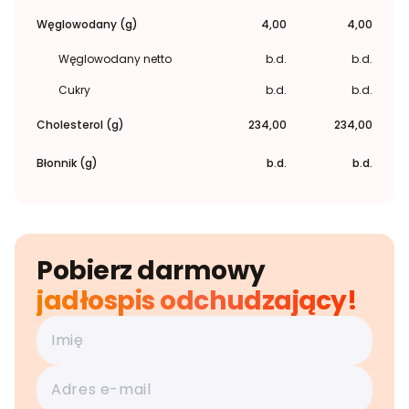
Węglowodany (g)
4,00
4,00
Węglowodany netto
b.d.
b.d.
Cukry
b.d.
b.d.
Cholesterol (g)
234,00
234,00
Błonnik (g)
b.d.
b.d.
Pobierz darmowy
jadłospis odchudzający!