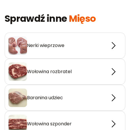
Sprawdź inne
Mięso
Nerki wieprzowe
Wołowina rozbratel
Baranina udziec
Wołowina szponder