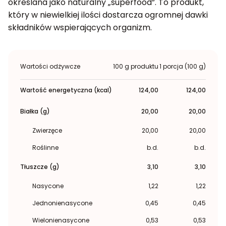
określana jako naturalny „superfood”. To produkt,
który w niewielkiej ilości dostarcza ogromnej dawki
składników wspierających organizm.
Wartości odżywcze
100 g produktu
1 porcja (100 g)
Wartość energetyczna (kcal)
124,00
124,00
Białka (g)
20,00
20,00
Zwierzęce
20,00
20,00
Roślinne
b.d.
b.d.
Tłuszcze (g)
3,10
3,10
Nasycone
1,22
1,22
Jednonienasycone
0,45
0,45
Wielonienasycone
0,53
0,53