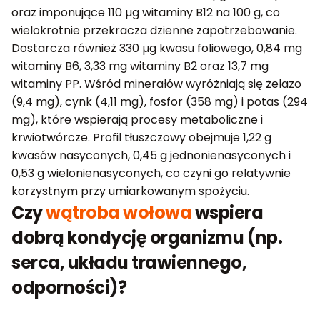
oraz imponujące 110 µg witaminy B12 na 100 g, co
wielokrotnie przekracza dzienne zapotrzebowanie.
Dostarcza również 330 µg kwasu foliowego, 0,84 mg
witaminy B6, 3,33 mg witaminy B2 oraz 13,7 mg
witaminy PP. Wśród minerałów wyróżniają się żelazo
(9,4 mg), cynk (4,11 mg), fosfor (358 mg) i potas (294
mg), które wspierają procesy metaboliczne i
krwiotwórcze. Profil tłuszczowy obejmuje 1,22 g
kwasów nasyconych, 0,45 g jednonienasyconych i
0,53 g wielonienasyconych, co czyni go relatywnie
korzystnym przy umiarkowanym spożyciu.
Czy
wątroba wołowa
wspiera
dobrą kondycję organizmu (np.
serca, układu trawiennego,
odporności)?