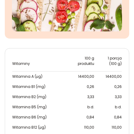
100 g
1 porcja
Witaminy
produktu
(100 g)
Witamina A (μg)
14400,00
14400,00
Witamina B1 (mg)
0,26
0,26
Witamina B2 (mg)
3,33
3,33
Witamina B5 (mg)
b.d.
b.d.
Witamina B6 (mg)
0,84
0,84
Witamina B12 (μg)
110,00
110,00