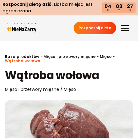
Rozpocznij dietę dziś.
Liczba miejsc jest
04
03
26
ograniczona.
h
m
s
Rozpocznij dietę
Baza produktów
»
Mięso i przetwory mięsne
»
Mięso
»
Wątroba wołowa
Wątroba wołowa
Mięso i przetwory mięsne / Mięso