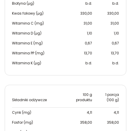
Biotyna (μg)
b.d.
b.d.
Kwas foliowy (μg)
330,00
330,00
Witamina C (mg)
31,00
31,00
Witamina D (μg)
1,10
1,10
Witamina E (mg)
0,67
0,67
Witamina PP (mg)
13,70
13,70
Witamina K (μg)
b.d.
b.d.
100 g
1 porcja
Składniki odżywcze
produktu
(100 g)
Cynk (mg)
4,11
4,11
Fosfor (mg)
358,00
358,00