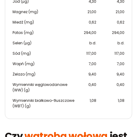
Jod (μg)
4,30
4,30
Magnez (mg)
21,00
21,00
Miedź (mg)
0,62
0,62
Potas (mg)
294,00
294,00
Selen (μg)
b.d.
b.d.
Sód (mg)
117,00
117,00
Wapń (mg)
7,00
7,00
Żelazo (mg)
9,40
9,40
Wymienniki węglowodanowe
0,40
0,40
(WW) (g)
Wymienniki białkowo-tłuszczowe
1,08
1,08
(WBT) (g)
Czy
wątroba wołowa
jest