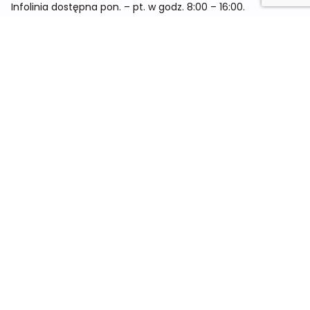
Infolinia dostępna pon. – pt. w godz. 8:00 – 16:00.
Menu
Cennik
Dieta dla kobiet
Dieta dla mężczyzn
Dieta dla dzieci
Dieta dla dwóch osób
Dieta dla kobiet w ciąży
Metamorfozy
Sklep
Kontakt
O nas