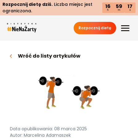
Rozpocznij dietę dziś.
Liczba miejsc jest
16
59
17
ograniczona.
h
m
s
Rozpocznij dietę
Wróć do listy artykułów
Data opublikowania: 08 marca 2025
Autor: Marcelina Adamaszek