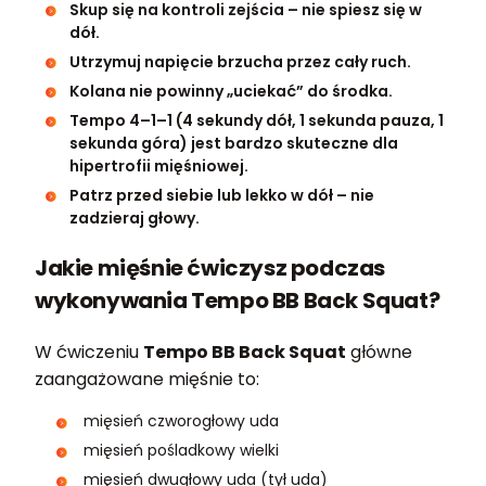
Skup się na kontroli zejścia – nie spiesz się w
dół.
Utrzymuj napięcie brzucha przez cały ruch.
Kolana nie powinny „uciekać” do środka.
Tempo 4–1–1 (4 sekundy dół, 1 sekunda pauza, 1
sekunda góra) jest bardzo skuteczne dla
hipertrofii mięśniowej.
Patrz przed siebie lub lekko w dół – nie
zadzieraj głowy.
Jakie mięśnie ćwiczysz podczas
wykonywania Tempo BB Back Squat?
W ćwiczeniu
Tempo BB Back Squat
główne
zaangażowane mięśnie to:
mięsień czworogłowy uda
mięsień pośladkowy wielki
mięsień dwugłowy uda (tył uda)