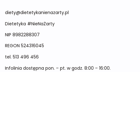
diety@dietetykanienazarty.pl
Dietetyka #NieNaŻarty
NIP 8982288307
REGON
524316045
tel.
513 496 456
Infolinia dostępna pon. – pt. w godz. 8:00 – 16:00.
Menu
Cennik
Dieta dla kobiet
Dieta dla mężczyzn
Dieta dla dzieci