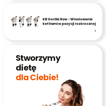
KB Gorilla Row - Wiosłowanie
kettlami w pozycji rozkrocznej
Stworzymy
dietę
dla Ciebie!