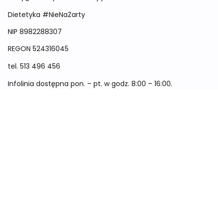
Dietetyka #NieNaŻarty
NIP 8982288307
REGON
524316045
tel.
513 496 456
Infolinia dostępna pon. – pt. w godz. 8:00 – 16:00.
Menu
Cennik
Dieta dla kobiet
Dieta dla mężczyzn
Dieta dla dzieci
Dieta dla dwóch osób