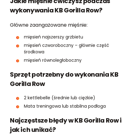
Jakie mięśnie ćwiczysz podczas
wykonywania KB Gorilla Row?
Główne zaangażowane mięśnie:
mięsień najszerszy grzbietu
mięsień czworoboczny – głównie część
środkowa
mięsień równoległoboczny
Sprzęt potrzebny do wykonania KB
Gorilla Row
2 kettlebelle (średnie lub ciężkie)
Mata treningowa lub stabilna podłoga
Najczęstsze błędy w KB Gorilla Row i
jak ich unikać?