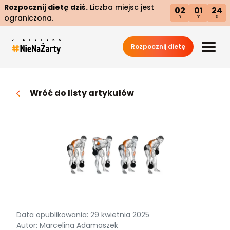
Rozpocznij dietę dziś.
Liczba miejsc jest
02
01
23
ograniczona.
h
m
s
Rozpocznij dietę
Wróć do listy artykułów
Data opublikowania: 29 kwietnia 2025
Autor: Marcelina Adamaszek