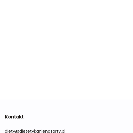
Kontakt
diety@dietetykanienazarty.pl