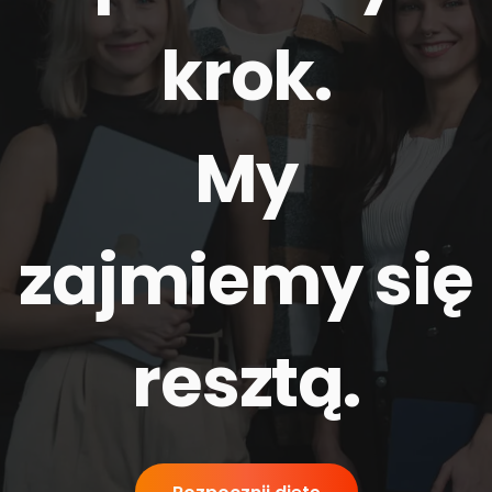
krok.
My
zajmiemy się
resztą
.