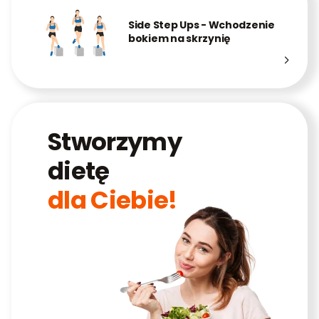
Side Step Ups - Wchodzenie
bokiem na skrzynię
Stworzymy
dietę
dla Ciebie!