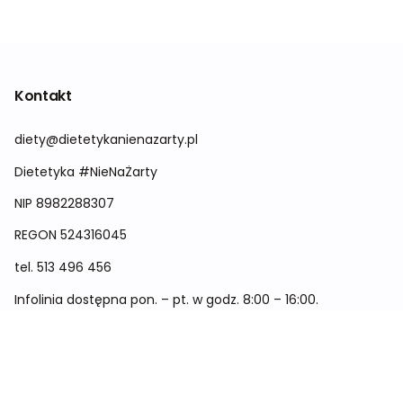
Kontakt
diety@dietetykanienazarty.pl
Dietetyka #NieNaŻarty
NIP 8982288307
REGON
524316045
tel.
513 496 456
Infolinia dostępna pon. – pt. w godz. 8:00 – 16:00.
Menu
Cennik