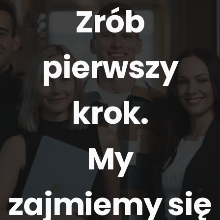
Zrób
pierwszy
krok.
My
zajmiemy się