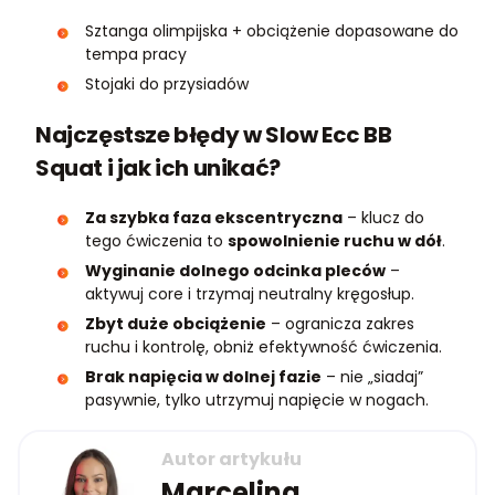
Sztanga olimpijska + obciążenie dopasowane do
tempa pracy
Stojaki do przysiadów
Najczęstsze błędy w Slow Ecc BB
Squat i jak ich unikać?
Za szybka faza ekscentryczna
– klucz do
tego ćwiczenia to
spowolnienie ruchu w dół
.
Wyginanie dolnego odcinka pleców
–
aktywuj core i trzymaj neutralny kręgosłup.
Zbyt duże obciążenie
– ogranicza zakres
ruchu i kontrolę, obniż efektywność ćwiczenia.
Brak napięcia w dolnej fazie
– nie „siadaj”
pasywnie, tylko utrzymuj napięcie w nogach.
Autor artykułu
Marcelina