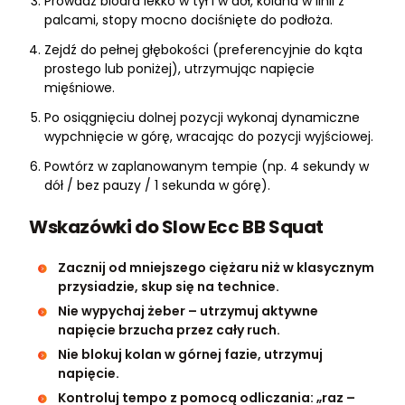
Prowadź biodra lekko w tył i w dół, kolana w linii z
palcami, stopy mocno dociśnięte do podłoża.
Zejdź do pełnej głębokości (preferencyjnie do kąta
prostego lub poniżej), utrzymując napięcie
mięśniowe.
Po osiągnięciu dolnej pozycji wykonaj dynamiczne
wypchnięcie w górę, wracając do pozycji wyjściowej.
Powtórz w zaplanowanym tempie (np. 4 sekundy w
dół / bez pauzy / 1 sekunda w górę).
Wskazówki do Slow Ecc BB Squat
Zacznij od mniejszego ciężaru niż w klasycznym
przysiadzie, skup się na technice.
Nie wypychaj żeber – utrzymuj aktywne
napięcie brzucha przez cały ruch.
Nie blokuj kolan w górnej fazie, utrzymuj
napięcie.
Kontroluj tempo z pomocą odliczania: „raz –