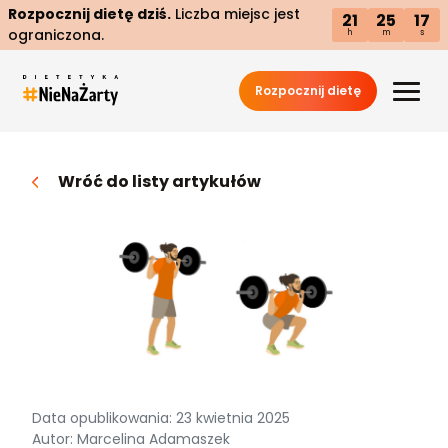
Rozpocznij dietę dziś.
Liczba miejsc jest
21
25
16
ograniczona.
h
m
s
Rozpocznij dietę
Wróć do listy artykułów
Data opublikowania: 23 kwietnia 2025
Autor: Marcelina Adamaszek