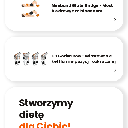
Miniband Glute Bridge - Most
biodrowy z minibandem
KB Gorilla Row - Wiosłowanie
kettlami w pozycji rozkrocznej
Stworzymy
dietę
dla Ciebie!