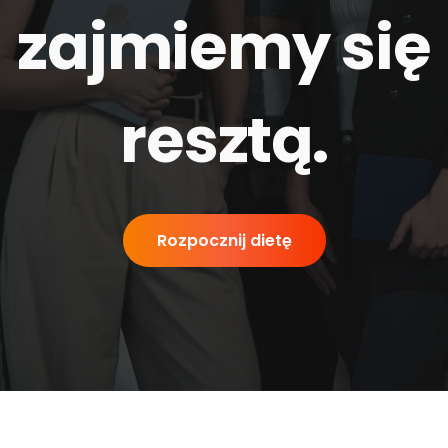
zajmiemy się
resztą
.
Rozpocznij dietę