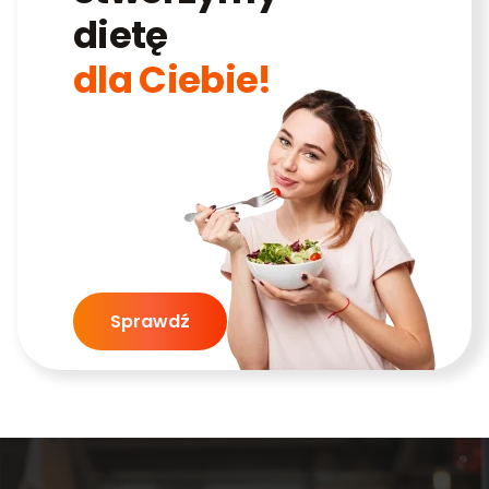
dietę
dla Ciebie!
Sprawdź