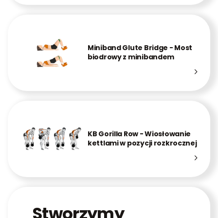
Miniband Glute Bridge - Most
biodrowy z minibandem
KB Gorilla Row - Wiosłowanie
kettlami w pozycji rozkrocznej
Stworzymy