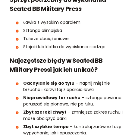
Seated BB Military Press
Ławka z wysokim oparciem
Sztanga olimpijska
Talerze obciążeniowe
Stojaki lub klatka do wyciskania siedząc
Najczęstsze błędy w Seated BB
Military Pressi jak ich unikać?
Odchylanie się do tyłu
– napnij mięśnie
brzucha i korzystaj z oparcia ławki.
Nieprawidłowy tor ruchu
– sztanga powinna
poruszać się pionowo, nie po łuku.
Zbyt szeroki chwyt
– zmniejsza zakres ruchu i
może obciążyć barki.
Zbyt szybkie tempo
– kontroluj zarówno fazę
wypychania, jak i opuszczania.