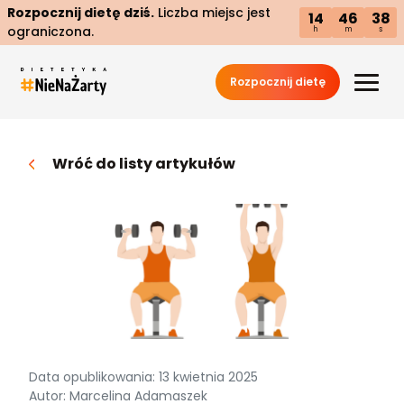
Rozpocznij dietę dziś.
Liczba miejsc jest
14
46
37
ograniczona.
h
m
s
Rozpocznij dietę
Wróć do listy artykułów
Data opublikowania: 13 kwietnia 2025
Autor: Marcelina Adamaszek