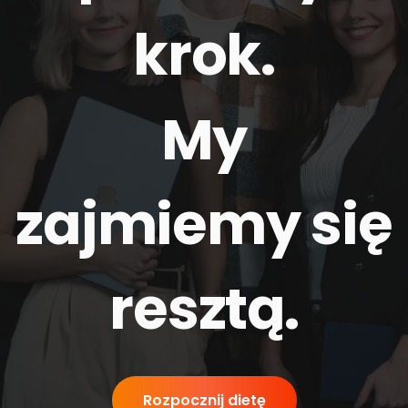
krok.
My
zajmiemy się
resztą
.
Rozpocznij dietę