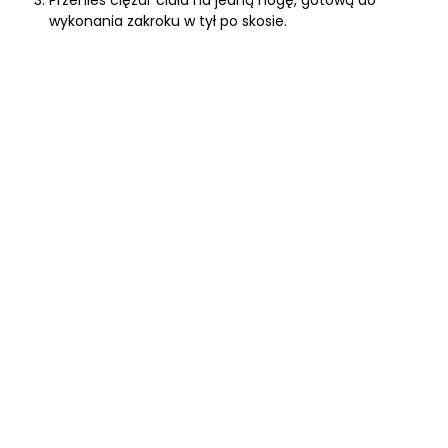
Przenieś ciężar ciała na jedną nogę, gotową do
wykonania zakroku w tył po skosie.