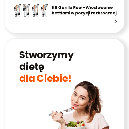
KB Gorilla Row - Wiosłowanie
kettlami w pozycji rozkrocznej
Stworzymy
dietę
dla Ciebie!