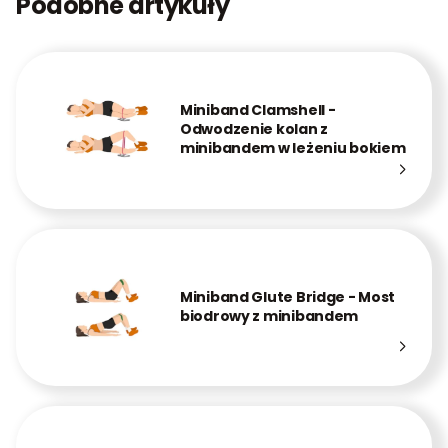
Podobne artykuły
Miniband Clamshell -
Odwodzenie kolan z
minibandem w leżeniu bokiem
Miniband Glute Bridge - Most
biodrowy z minibandem