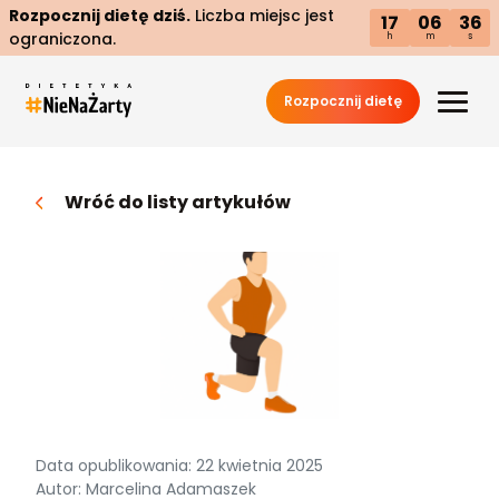
Rozpocznij dietę dziś.
Liczba miejsc jest
17
06
35
ograniczona.
h
m
s
Rozpocznij dietę
Wróć do listy artykułów
Data opublikowania: 22 kwietnia 2025
Autor: Marcelina Adamaszek