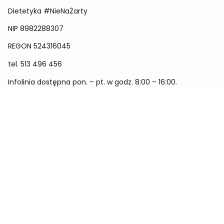
Dietetyka #NieNaŻarty
NIP 8982288307
REGON
524316045
tel.
513 496 456
Infolinia dostępna pon. – pt. w godz. 8:00 – 16:00.
Menu
Cennik
Dieta dla kobiet
Dieta dla mężczyzn
Dieta dla dzieci
Dieta dla dwóch osób
Dieta dla kobiet w ciąży