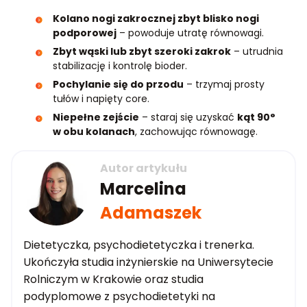
Kolano nogi zakrocznej zbyt blisko nogi
podporowej
– powoduje utratę równowagi.
Zbyt wąski lub zbyt szeroki zakrok
– utrudnia
stabilizację i kontrolę bioder.
Pochylanie się do przodu
– trzymaj prosty
tułów i napięty core.
Niepełne zejście
– staraj się uzyskać
kąt 90°
w obu kolanach
, zachowując równowagę.
Autor artykułu
Marcelina
Adamaszek
Dietetyczka, psychodietetyczka i trenerka.
Ukończyła studia inżynierskie na Uniwersytecie
Rolniczym w Krakowie oraz studia
podyplomowe z psychodietetyki na