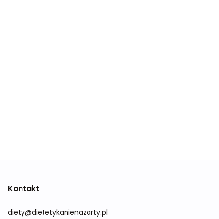
Kontakt
diety@dietetykanienazarty.pl