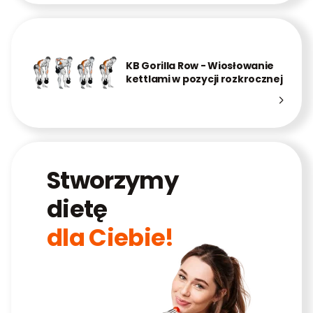
KB Gorilla Row - Wiosłowanie
kettlami w pozycji rozkrocznej
Stworzymy
dietę
dla Ciebie!