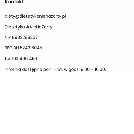
Kontakt
diety@dietetykanienazarty.pl
Dietetyka #NieNaŻarty
NIP 8982288307
REGON
524316045
tel.
513 496 456
Infolinia dostępna pon. – pt. w godz. 8:00 – 16:00.
Menu
Cennik
Dieta dla kobiet
Dieta dla mężczyzn
Dieta dla dzieci