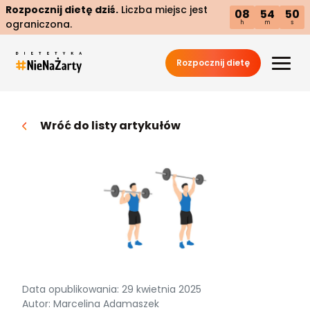
Rozpocznij dietę dziś.
Liczba miejsc jest
08
54
49
ograniczona.
h
m
s
Rozpocznij dietę
Wróć do listy artykułów
Data opublikowania: 29 kwietnia 2025
Autor: Marcelina Adamaszek