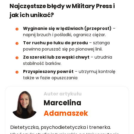
Najczęstsze błędy w Military Press i
jak ich unikać?
Wyginanie się w lędźwiach (przeprost)
–
napnij brzuch i pośladki, ogranicz ciężar.
Tor ruchu po łuku do przodu
– sztanga
powinna poruszać się po pionowej linii.
Za szeroki lub za wąski chwyt
– utrudnia
stabilność barków.
Przyspieszony powrót
– utrzymuj kontrolę
także w fazie opuszczania
Autor artykułu
Marcelina
Adamaszek
Dietetyczka, psychodietetyczka i trenerka.