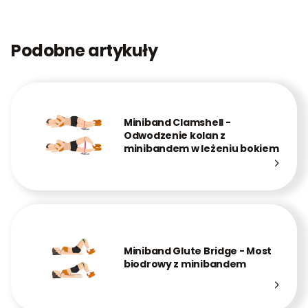
Podobne artykuły
Miniband Clamshell -
Odwodzenie kolan z
minibandem w leżeniu bokiem
Miniband Glute Bridge - Most
biodrowy z minibandem