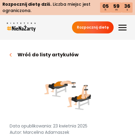
Rozpocznij dietę dziś.
Liczba miejsc jest
05
59
35
ograniczona.
h
m
s
Rozpocznij dietę
Wróć do listy artykułów
Data opublikowania: 23 kwietnia 2025
Autor: Marcelina Adamaszek