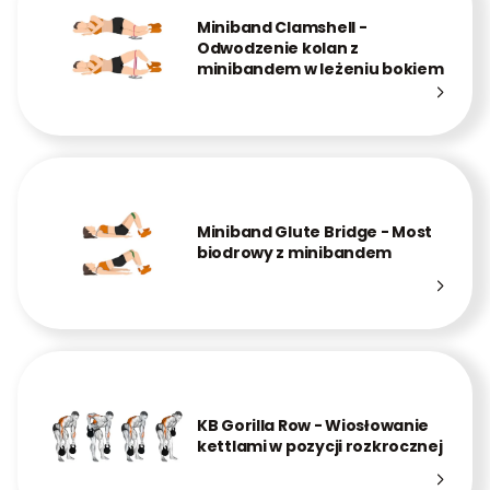
Miniband Clamshell -
Odwodzenie kolan z
minibandem w leżeniu bokiem
Miniband Glute Bridge - Most
biodrowy z minibandem
KB Gorilla Row - Wiosłowanie
kettlami w pozycji rozkrocznej