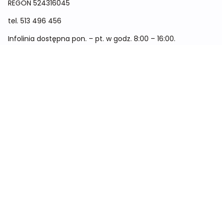
REGON
524316045
tel.
513 496 456
Infolinia dostępna pon. – pt. w godz. 8:00 – 16:00.
Menu
Cennik
Dieta dla kobiet
Dieta dla mężczyzn
Dieta dla dzieci
Dieta dla dwóch osób
Dieta dla kobiet w ciąży
Metamorfozy
Sklep