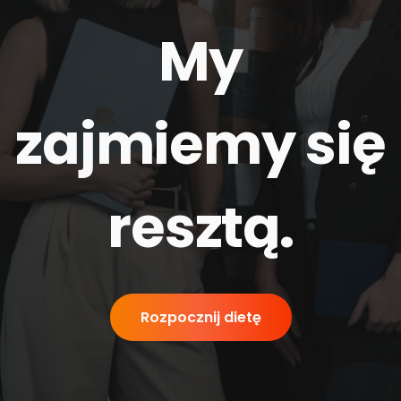
My
zajmiemy się
resztą
.
Rozpocznij dietę