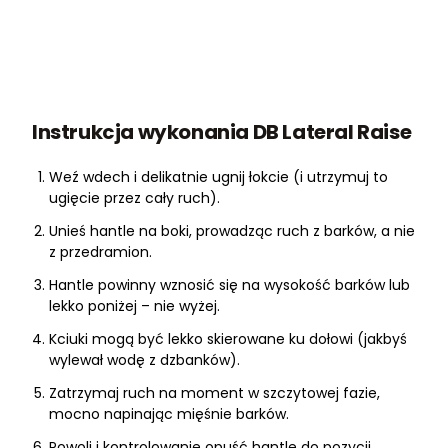
Instrukcja wykonania DB Lateral Raise
Weź wdech i delikatnie ugnij łokcie (i utrzymuj to
ugięcie przez cały ruch).
Unieś hantle na boki, prowadząc ruch z barków, a nie
z przedramion.
Hantle powinny wznosić się na wysokość barków lub
lekko poniżej – nie wyżej.
Kciuki mogą być lekko skierowane ku dołowi (jakbyś
wylewał wodę z dzbanków).
Zatrzymaj ruch na moment w szczytowej fazie,
mocno napinając mięśnie barków.
Powoli i kontrolowanie opuść hantle do pozycji