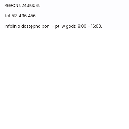
REGON
524316045
tel.
513 496 456
Infolinia dostępna pon. – pt. w godz. 8:00 – 16:00.
Menu
Cennik
Dieta dla kobiet
Dieta dla mężczyzn
Dieta dla dzieci
Dieta dla dwóch osób
Dieta dla kobiet w ciąży
Metamorfozy
Sklep