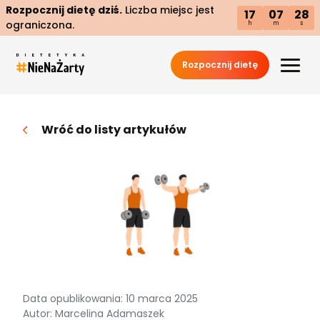
Rozpocznij dietę dziś.
Liczba miejsc jest
17
07
27
ograniczona.
h
m
s
Rozpocznij dietę
Wróć do listy artykułów
Data opublikowania: 10 marca 2025
Autor: Marcelina Adamaszek