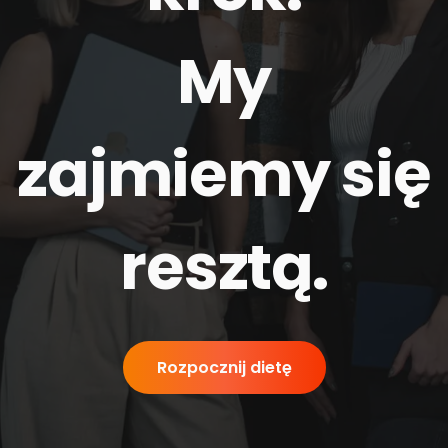
My
zajmiemy się
resztą
.
Rozpocznij dietę