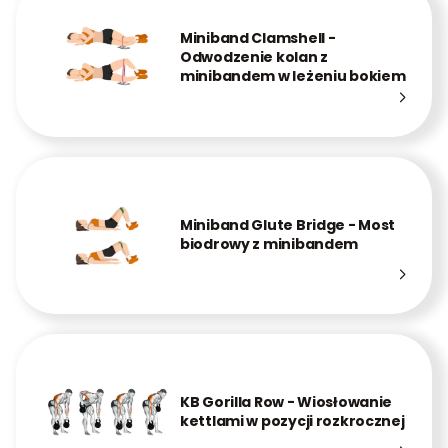
Miniband Clamshell -
Odwodzenie kolan z
minibandem w leżeniu bokiem
Miniband Glute Bridge - Most
biodrowy z minibandem
KB Gorilla Row - Wiosłowanie
kettlami w pozycji rozkrocznej