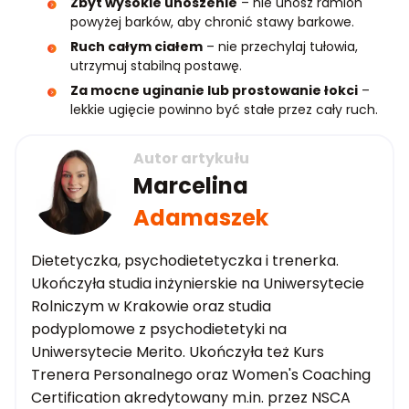
Zbyt wysokie unoszenie
– nie unosz ramion
powyżej barków, aby chronić stawy barkowe.
Ruch całym ciałem
– nie przechylaj tułowia,
utrzymuj stabilną postawę.
Za mocne uginanie lub prostowanie łokci
–
lekkie ugięcie powinno być stałe przez cały ruch.
Autor artykułu
Marcelina
Adamaszek
Dietetyczka, psychodietetyczka i trenerka.
Ukończyła studia inżynierskie na Uniwersytecie
Rolniczym w Krakowie oraz studia
podyplomowe z psychodietetyki na
Uniwersytecie Merito. Ukończyła też Kurs
Trenera Personalnego oraz Women's Coaching
Certification akredytowany m.in. przez NSCA