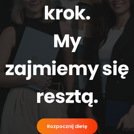
krok.
My
zajmiemy się
resztą
.
Rozpocznij dietę