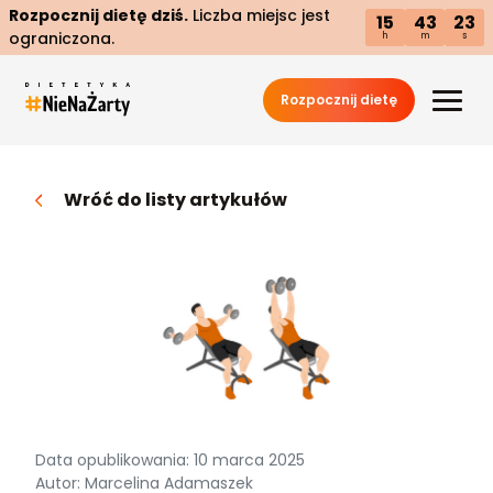
Rozpocznij dietę dziś.
Liczba miejsc jest
15
43
22
ograniczona.
h
m
s
Rozpocznij dietę
Wróć do listy artykułów
Data opublikowania: 10 marca 2025
Autor: Marcelina Adamaszek