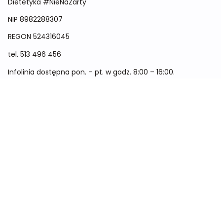
Dietetyka #NieNaŻarty
NIP 8982288307
REGON
524316045
tel.
513 496 456
Infolinia dostępna pon. – pt. w godz. 8:00 – 16:00.
Menu
Cennik
Dieta dla kobiet
Dieta dla mężczyzn
Dieta dla dzieci
Dieta dla dwóch osób
Dieta dla kobiet w ciąży