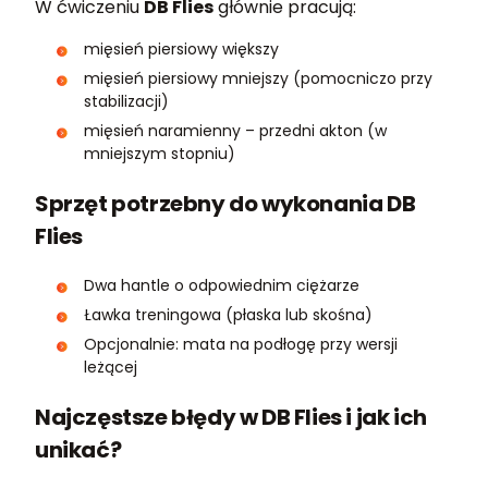
W ćwiczeniu
DB Flies
głównie pracują:
mięsień piersiowy większy
mięsień piersiowy mniejszy (pomocniczo przy
stabilizacji)
mięsień naramienny – przedni akton (w
mniejszym stopniu)
Sprzęt potrzebny do wykonania DB
Flies
Dwa hantle o odpowiednim ciężarze
Ławka treningowa (płaska lub skośna)
Opcjonalnie: mata na podłogę przy wersji
leżącej
Najczęstsze błędy w DB Flies i jak ich
unikać?