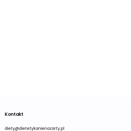
Kontakt
diety@dietetykanienazarty.pl