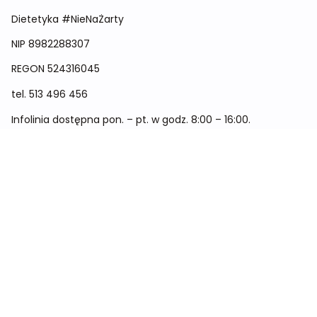
Dietetyka #NieNaŻarty
NIP 8982288307
REGON
524316045
tel.
513 496 456
Infolinia dostępna pon. – pt. w godz. 8:00 – 16:00.
Menu
Cennik
Dieta dla kobiet
Dieta dla mężczyzn
Dieta dla dzieci
Dieta dla dwóch osób
Dieta dla kobiet w ciąży