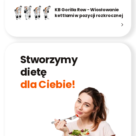
KB Gorilla Row - Wiosłowanie
kettlami w pozycji rozkrocznej
Stworzymy
dietę
dla Ciebie!