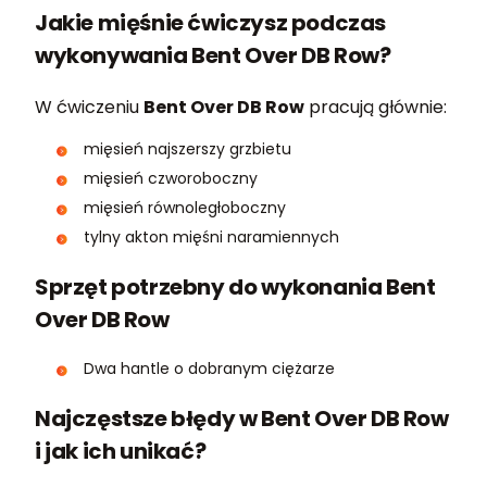
Jakie mięśnie ćwiczysz podczas
wykonywania Bent Over DB Row?
W ćwiczeniu
Bent Over DB Row
pracują głównie:
mięsień najszerszy grzbietu
mięsień czworoboczny
mięsień równoległoboczny
tylny akton mięśni naramiennych
Sprzęt potrzebny do wykonania Bent
Over DB Row
Dwa hantle o dobranym ciężarze
Najczęstsze błędy w Bent Over DB Row
i jak ich unikać?