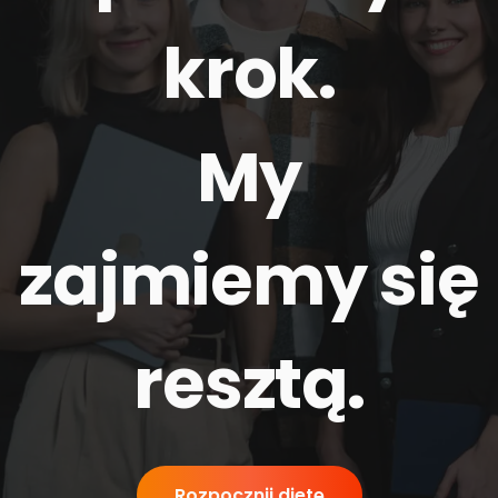
krok.
My
zajmiemy się
resztą
.
Rozpocznij dietę