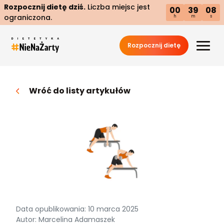
Rozpocznij dietę dziś.
Liczba miejsc jest
00
39
07
ograniczona.
h
m
s
Rozpocznij dietę
Wróć do listy artykułów
Data opublikowania: 10 marca 2025
Autor: Marcelina Adamaszek