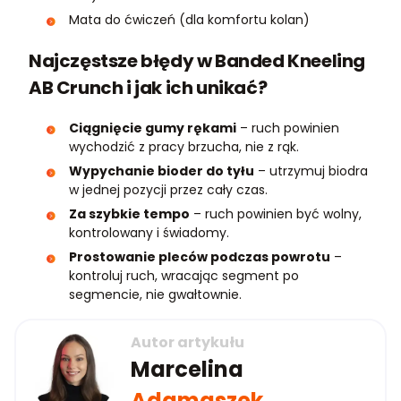
Mata do ćwiczeń (dla komfortu kolan)
Najczęstsze błędy w Banded Kneeling
AB Crunch i jak ich unikać?
Ciągnięcie gumy rękami
– ruch powinien
wychodzić z pracy brzucha, nie z rąk.
Wypychanie bioder do tyłu
– utrzymuj biodra
w jednej pozycji przez cały czas.
Za szybkie tempo
– ruch powinien być wolny,
kontrolowany i świadomy.
Prostowanie pleców podczas powrotu
–
kontroluj ruch, wracając segment po
segmencie, nie gwałtownie.
Autor artykułu
Marcelina
Adamaszek