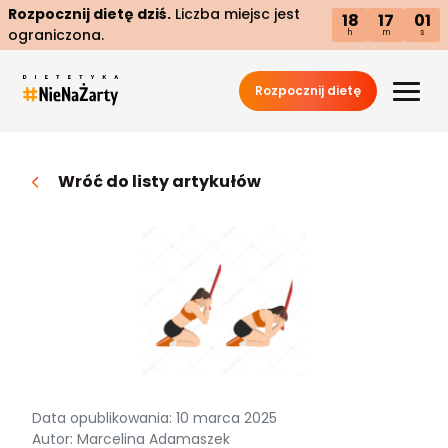
Rozpocznij dietę dziś.
Liczba miejsc jest
18
17
00
ograniczona.
h
m
s
Rozpocznij dietę
Wróć do listy artykułów
Data opublikowania: 10 marca 2025
Autor: Marcelina Adamaszek