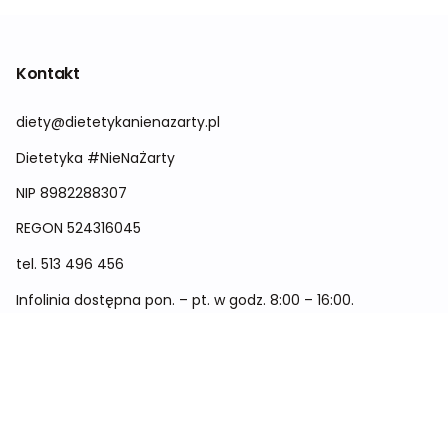
Kontakt
diety@dietetykanienazarty.pl
Dietetyka #NieNaŻarty
NIP 8982288307
REGON
524316045
tel.
513 496 456
Infolinia dostępna pon. – pt. w godz. 8:00 – 16:00.
Menu
Cennik
Dieta dla kobiet