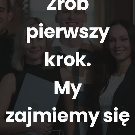
Zrób
pierwszy
krok.
My
zajmiemy się