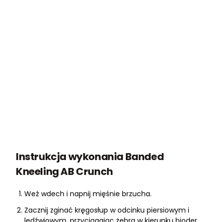
Instrukcja wykonania Banded
Kneeling AB Crunch
Weź wdech i napnij mięśnie brzucha.
Zacznij zginać kręgosłup w odcinku piersiowym i
lędźwiowym, przyciągając żebra w kierunku bioder.