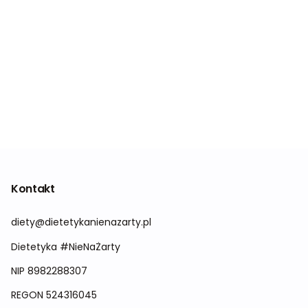
Kontakt
diety@dietetykanienazarty.pl
Dietetyka #NieNaŻarty
NIP 8982288307
REGON
524316045