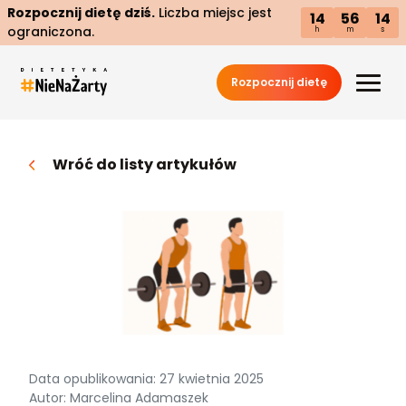
Rozpocznij dietę dziś.
Liczba miejsc jest
14
56
14
ograniczona.
h
m
s
Rozpocznij dietę
Wróć do listy artykułów
Data opublikowania: 27 kwietnia 2025
Autor: Marcelina Adamaszek