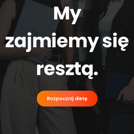
My
zajmiemy się
resztą
.
Rozpocznij dietę