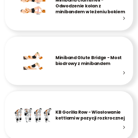
Miniband Clamshell -
Odwodzenie kolan z
minibandem w leżeniu bokiem
Miniband Glute Bridge - Most
biodrowy z minibandem
KB Gorilla Row - Wiosłowanie
kettlami w pozycji rozkrocznej