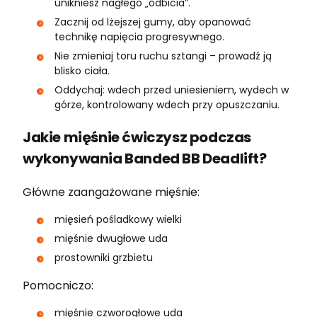
unikniesz nagłego „odbicia”.
Zacznij od lżejszej gumy, aby opanować
technikę napięcia progresywnego.
Nie zmieniaj toru ruchu sztangi – prowadź ją
blisko ciała.
Oddychaj: wdech przed uniesieniem, wydech w
górze, kontrolowany wdech przy opuszczaniu.
Jakie mięśnie ćwiczysz podczas
wykonywania Banded BB Deadlift?
Główne zaangażowane mięśnie:
mięsień pośladkowy wielki
mięśnie dwugłowe uda
prostowniki grzbietu
Pomocniczo:
mięśnie czworogłowe uda