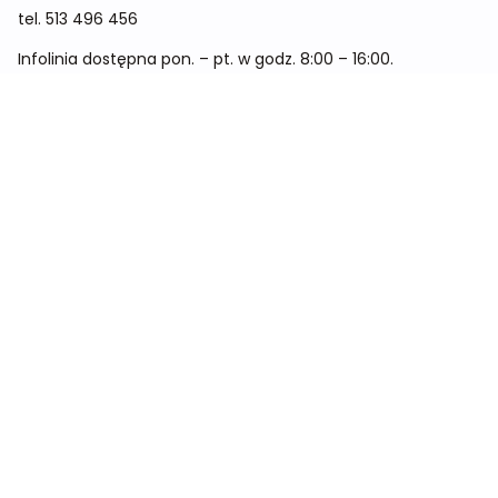
tel.
513 496 456
Infolinia dostępna pon. – pt. w godz. 8:00 – 16:00.
Menu
Cennik
Dieta dla kobiet
Dieta dla mężczyzn
Dieta dla dzieci
Dieta dla dwóch osób
Dieta dla kobiet w ciąży
Metamorfozy
Sklep
Kontakt