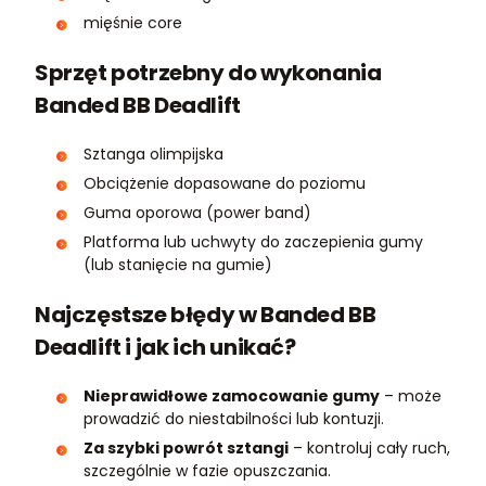
mięśnie core
Sprzęt potrzebny do wykonania
Banded BB Deadlift
Sztanga olimpijska
Obciążenie dopasowane do poziomu
Guma oporowa (power band)
Platforma lub uchwyty do zaczepienia gumy
(lub stanięcie na gumie)
Najczęstsze błędy w Banded BB
Deadlift i jak ich unikać?
Nieprawidłowe zamocowanie gumy
– może
prowadzić do niestabilności lub kontuzji.
Za szybki powrót sztangi
– kontroluj cały ruch,
szczególnie w fazie opuszczania.