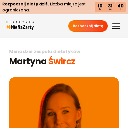
Rozpocznij dietę dziś.
Liczba miejsc jest
10
31
40
ograniczona.
h
m
s
Rozpocznij dietę
Menadżer zespołu dietetyków
Martyna
Śwircz