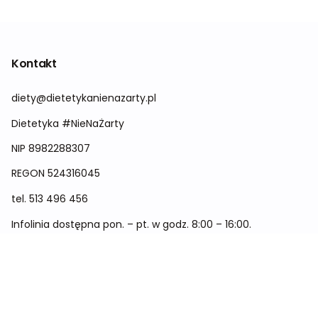
Kontakt
diety@dietetykanienazarty.pl
Dietetyka #NieNaŻarty
NIP 8982288307
REGON
524316045
tel.
513 496 456
Infolinia dostępna pon. – pt. w godz. 8:00 – 16:00.
Menu
Cennik
Dieta dla kobiet