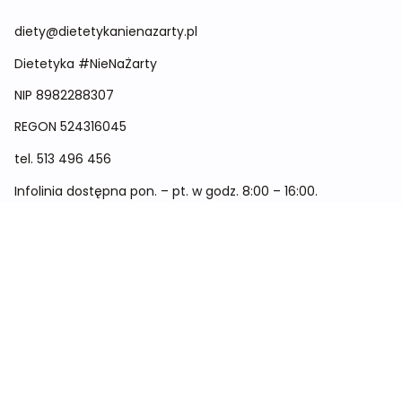
diety@dietetykanienazarty.pl
Dietetyka #NieNaŻarty
NIP 8982288307
REGON
524316045
tel.
513 496 456
Infolinia dostępna pon. – pt. w godz. 8:00 – 16:00.
Menu
Cennik
Dieta dla kobiet
Dieta dla mężczyzn
Dieta dla dzieci