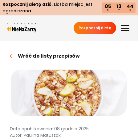
Rozpocznij dietę dziś.
Liczba miejsc jest
05
13
43
ograniczona.
h
m
s
Rozpocznij dietę
Wróć do listy przepisów
Data opublikowania: 08 grudnia 2025
Autor: Paulina Matuszak