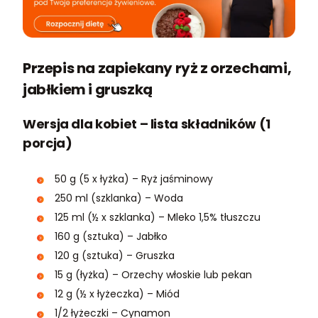
Przepis na zapiekany ryż z orzechami,
jabłkiem i gruszką
Wersja dla kobiet – lista składników (1
porcja)
50 g (5 x łyżka) – Ryż jaśminowy
250 ml (szklanka) – Woda
125 ml (½ x szklanka) – Mleko 1,5% tłuszczu
160 g (sztuka) – Jabłko
120 g (sztuka) – Gruszka
15 g (łyżka) – Orzechy włoskie lub pekan
12 g (½ x łyżeczka) – Miód
1/2 łyżeczki – Cynamon