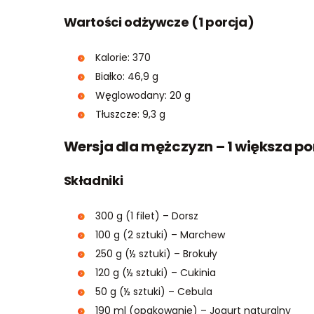
Wartości odżywcze (1 porcja)
Kalorie: 370
Białko: 46,9 g
Węglowodany: 20 g
Tłuszcze: 9,3 g
Wersja dla mężczyzn – 1 większa po
Składniki
300 g (1 filet) – Dorsz
100 g (2 sztuki) – Marchew
250 g (½ sztuki) – Brokuły
120 g (½ sztuki) – Cukinia
50 g (½ sztuki) – Cebula
190 ml (opakowanie) – Jogurt naturalny