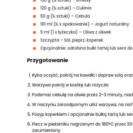
120 g (½ sztuki) – Cukinia
50 g (½ sztuki) – Cebula
90 ml (½ x opakowanie) – Jogurt naturalny
5 ml (1 x łyżeczka) – Oliwa z oliwek
Szczypta – Sól, pieprz, koperek
Opcjonalnie: odrobina bułki tartej lub sera d
Przygotowanie
Ryba oczyść, pokrój na kawałki i dopraw solą ora
Warzywa pokrój w kostkę lub różyczki.
Podsmaż cebulę na oliwie przez 2–3 minuty, nast
W naczyniu żaroodpornym ułóż warzywa, na nich 
Posyp koperkiem i opcjonalnie bułką tartą lub se
Piecz w piekarniku nagrzanym do 180°C przez 20–
zarumieniony.