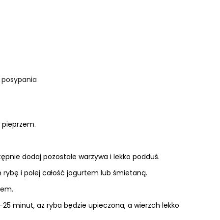
o posypania
z pieprzem.
ępnie dodaj pozostałe warzywa i lekko podduś.
rybę i polej całość jogurtem lub śmietaną.
rem.
25 minut, aż ryba będzie upieczona, a wierzch lekko