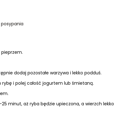
o posypania
z pieprzem.
ępnie dodaj pozostałe warzywa i lekko podduś.
rybę i polej całość jogurtem lub śmietaną.
rem.
25 minut, aż ryba będzie upieczona, a wierzch lekko