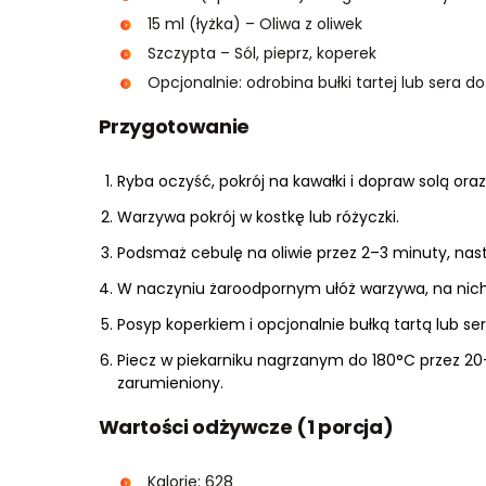
15 ml (łyżka) – Oliwa z oliwek
Szczypta – Sól, pieprz, koperek
Opcjonalnie: odrobina bułki tartej lub sera d
Przygotowanie
Ryba oczyść, pokrój na kawałki i dopraw solą ora
Warzywa pokrój w kostkę lub różyczki.
Podsmaż cebulę na oliwie przez 2–3 minuty, nast
W naczyniu żaroodpornym ułóż warzywa, na nich 
Posyp koperkiem i opcjonalnie bułką tartą lub se
Piecz w piekarniku nagrzanym do 180°C przez 20–
zarumieniony.
Wartości odżywcze (1 porcja)
Kalorie: 628