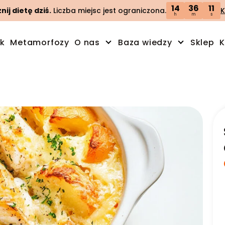
14
36
10
ij dietę dziś.
Liczba miejsc jest ograniczona.
K
h
m
s
ik
Metamorfozy
O nas
Baza wiedzy
Sklep
K