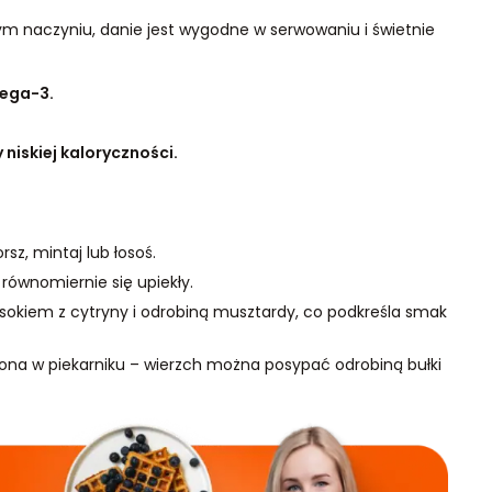
ym naczyniu, danie jest wygodne w serwowaniu i świetnie
mega-3.
niskiej kaloryczności.
sz, mintaj lub łosoś.
równomiernie się upiekły.
okiem z cytryny i odrobiną musztardy, co podkreśla smak
zona w piekarniku – wierzch można posypać odrobiną bułki