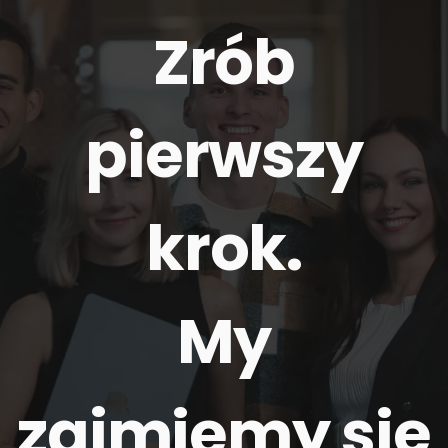
Zrób
pierwszy
krok.
My
zajmiemy się