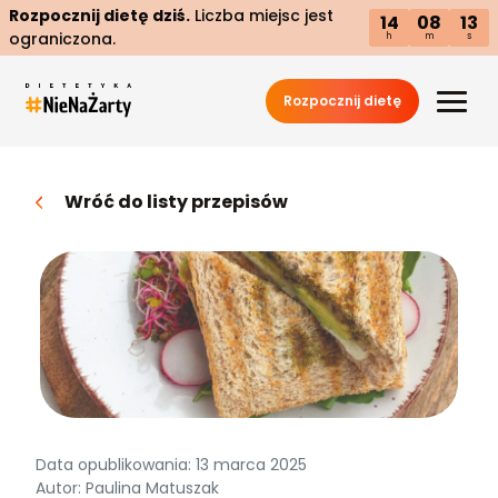
Rozpocznij dietę dziś.
Liczba miejsc jest
14
08
12
ograniczona.
h
m
s
Rozpocznij dietę
Wróć do listy przepisów
Data opublikowania: 13 marca 2025
Autor: Paulina Matuszak