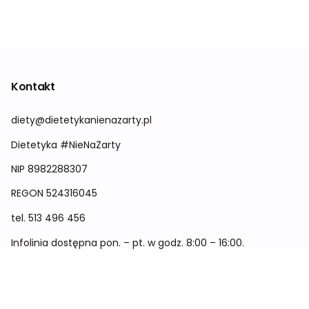
Kontakt
diety@dietetykanienazarty.pl
Dietetyka #NieNaŻarty
NIP 8982288307
REGON
524316045
tel.
513 496 456
Infolinia dostępna pon. – pt. w godz. 8:00 – 16:00.
Menu
Cennik