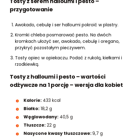
Tosty z serem halloumi i pesto –
przygotowanie
Awokado, cebulę i ser halloumi pokroić w plastry.
Kromki chleba posmarować pesto. Na dwóch
kromkach ułożyć ser, awokado, cebulę i oregano,
przykryć pozostałym pieczywem.
Tosty opiec w opiekaczu. Podać z rukolą, kiełkami i
rzodkiewką.
Tosty z halloumi i pesto – wartości
odżywcze na 1 porcję – wersja dla kobiet
Kalorie:
433 kcal
Białko:
18,2 g
Węglowodany:
40,5 g
Tłuszcze:
22 g
Nasycone kwasy tłuszczowe:
9,7 g