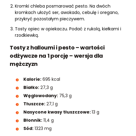
Kromki chleba posmarować pesto. Na dwóch
kromkach ułożyć ser, awokado, cebulę i oregano,
przykryć pozostałym pieczywem.
Tosty opiec w opiekaczu. Podać z rukolą, kiełkami i
rzodkiewką.
Tosty z halloumi i pesto – wartości
odżywcze na 1 porcję – wersja dla
mężczyzn
Kalorie:
695 kcal
Białko:
27,3 g
Węglowodany:
75,3 g
Tłuszcze:
27,1 g
Nasycone kwasy tłuszczowe:
13 g
Błonnik:
11,4 g
Sód:
1323 mg