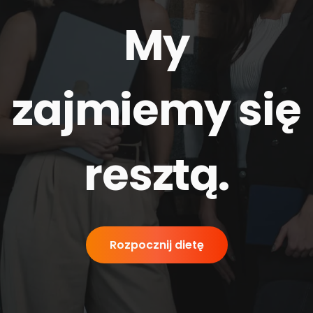
My
zajmiemy się
resztą
.
Rozpocznij dietę