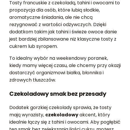
Tosty francuskie z czekoladą, tahini i owocami to
propozycja dla osób, które lubią słodkie,
aromatyczne śniadania, ale nie chcą
rezygnować z wartości odżywczych. Dzięki
dodatkom takim jak tahini i świeże owoce danie
jest bardziej zbilansowane niż klasyczne tosty z
cukrem lub syropem.
To idealny wybór na weekendowy poranek,
kiedy mamy więcej czasu, ale chcemy przy okazji
dostarczyć organizmowi białka, błonnika i
zdrowych tłuszczów.
Czekoladowy smak bez przesady
Dodatek gorzkiej czekolady sprawia, że tosty
mają wyrazisty,
czekoladowy
akcent, który
idealnie łączy się z tahini i owocami. Aby pogłębić
ten smak bez zwiększania ilości cukru, możesz