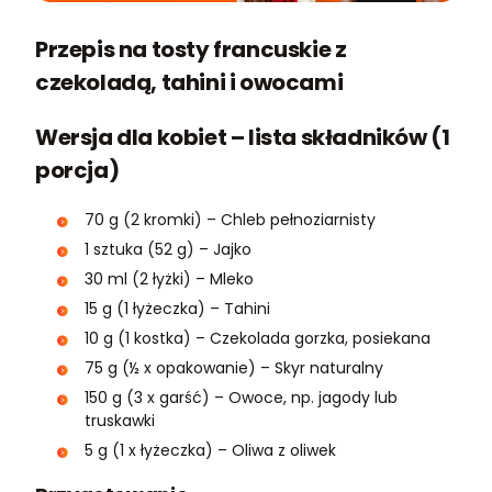
Przepis na tosty francuskie z
czekoladą, tahini i owocami
Wersja dla kobiet – lista składników (1
porcja)
70 g (2 kromki) – Chleb pełnoziarnisty
1 sztuka (52 g) – Jajko
30 ml (2 łyżki) – Mleko
15 g (1 łyżeczka) – Tahini
10 g (1 kostka) – Czekolada gorzka, posiekana
75 g (½ x opakowanie) – Skyr naturalny
150 g (3 x garść) – Owoce, np. jagody lub
truskawki
5 g (1 x łyżeczka) – Oliwa z oliwek