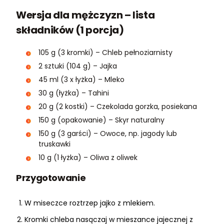
Wersja dla mężczyzn – lista
składników (1 porcja)
105 g (3 kromki) – Chleb pełnoziarnisty
2 sztuki (104 g) – Jajka
45 ml (3 x łyżka) – Mleko
30 g (łyżka) – Tahini
20 g (2 kostki) – Czekolada gorzka, posiekana
150 g (opakowanie) – Skyr naturalny
150 g (3 garści) – Owoce, np. jagody lub
truskawki
10 g (1 łyżka) – Oliwa z oliwek
Przygotowanie
W miseczce roztrzep jajko z mlekiem.
Kromki chleba nasączaj w mieszance jajecznej z