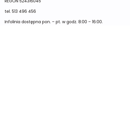
REGON
524316045
tel.
513 496 456
Infolinia dostępna pon. – pt. w godz. 8:00 – 16:00.
Menu
Cennik
Dieta dla kobiet
Dieta dla mężczyzn
Dieta dla dzieci
Dieta dla dwóch osób
Dieta dla kobiet w ciąży
Metamorfozy
Sklep