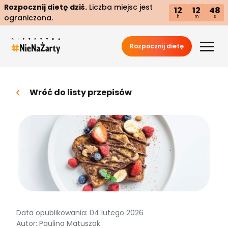
Rozpocznij dietę dziś.
Liczba miejsc jest
12
12
47
ograniczona.
h
m
s
Rozpocznij dietę
Wróć do listy przepisów
Data opublikowania: 04 lutego 2026
Autor: Paulina Matuszak