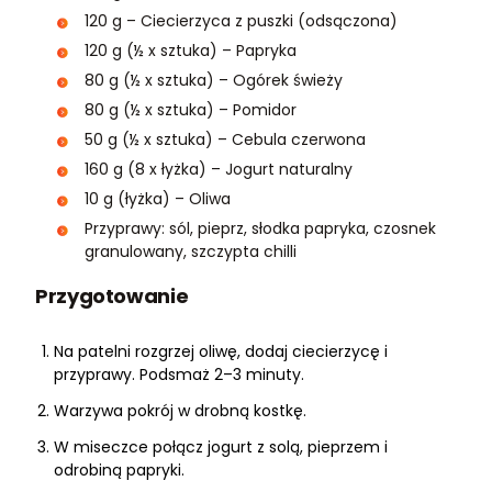
120 g – Ciecierzyca z puszki (odsączona)
120 g (½ x sztuka) – Papryka
80 g (½ x sztuka) – Ogórek świeży
80 g (½ x sztuka) – Pomidor
50 g (½ x sztuka) – Cebula czerwona
160 g (8 x łyżka) – Jogurt naturalny
10 g (łyżka) – Oliwa
Przyprawy: sól, pieprz, słodka papryka, czosnek
granulowany, szczypta chilli
Przygotowanie
Na patelni rozgrzej oliwę, dodaj ciecierzycę i
przyprawy. Podsmaż 2–3 minuty.
Warzywa pokrój w drobną kostkę.
W miseczce połącz jogurt z solą, pieprzem i
odrobiną papryki.