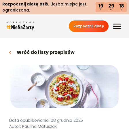
Rozpocznij dietę dziś.
Liczba miejsc jest
19
29
17
ograniczona.
h
m
s
Rozpocznij dietę
Wróć do listy przepisów
Data opublikowania: 08 grudnia 2025
Autor: Paulina Matuszak