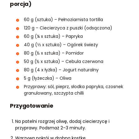
porcja)
60 g (sztuka) – Pełnoziarnista tortilla
120 g – Ciecierzyca z puszki (odsączona)
60 g (¼ x sztuka) – Papryka
40 g (⅓ x sztuka) – Ogórek świeży
80 g (½ x sztuka) – Pomidor
50 g (½ x sztuka) – Cebula czerwona
80 g (4 x łyżka) – Jogurt naturalny
5 g (łyżeczka) – Oliwa
Przyprawy: sól, pieprz, słodka papryka, czosnek
granulowany, szczypta chilli
Przygotowanie
Na patelni rozgrzej oliwę, dodaj ciecierzycę i
przyprawy. Podsmaż 2–3 minuty.
Warzywa pokrój w drobną kostkę.