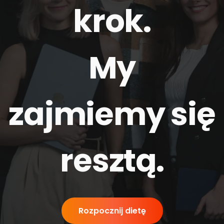
krok.
My
zajmiemy się
resztą
.
Rozpocznij dietę