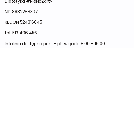
Dietetyka #NieNaŻarty
NIP 8982288307
REGON
524316045
tel.
513 496 456
Infolinia dostępna pon. – pt. w godz. 8:00 – 16:00.
Menu
Cennik
Dieta dla kobiet
Dieta dla mężczyzn
Dieta dla dzieci
Dieta dla dwóch osób
Dieta dla kobiet w ciąży