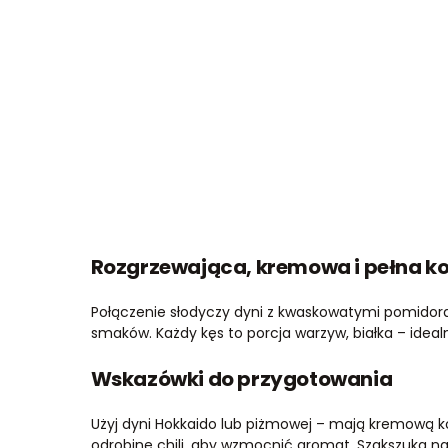
Rozgrzewająca, kremowa i pełna ko
Połączenie słodyczy dyni z kwaskowatymi pomidor
smaków. Każdy kęs to porcja warzyw, białka – idealn
Wskazówki do przygotowania
Użyj dyni Hokkaido lub piżmowej – mają kremową k
odrobinę chili, aby wzmocnić aromat. Szakszuka n