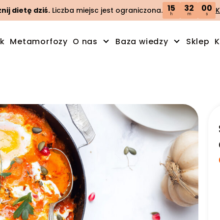
15
31
59
ij dietę dziś.
Liczba miejsc jest ograniczona.
K
h
m
s
ik
Metamorfozy
O nas
Baza wiedzy
Sklep
K