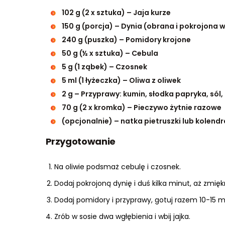
102 g (2 x sztuka) – Jaja kurze
150 g (porcja) – Dynia (obrana i pokrojona 
240 g (puszka) – Pomidory krojone
50 g (½ x sztuka) – Cebula
5 g (1 ząbek) – Czosnek
5 ml (1 łyżeczka) – Oliwa z oliwek
2 g – Przyprawy: kumin, słodka papryka, sól,
70 g (2 x kromka) – Pieczywo żytnie razowe
(opcjonalnie) – natka pietruszki lub kolend
Przygotowanie
Na oliwie podsmaż cebulę i czosnek.
Dodaj pokrojoną dynię i duś kilka minut, aż zmięk
Dodaj pomidory i przyprawy, gotuj razem 10-15 m
Zrób w sosie dwa wgłębienia i wbij jajka.