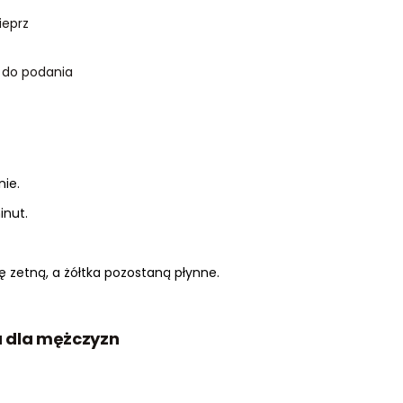
ieprz
a do podania
nie.
inut.
ię zetną, a żółtka pozostaną płynne.
a dla mężczyzn