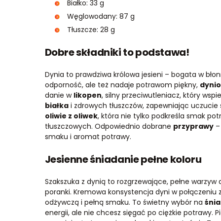
Białko: 33 g
Węglowodany: 87 g
Tłuszcze: 28 g
Dobre składniki to podstawa!
Dynia to prawdziwa królowa jesieni – bogata w błon
odporność, ale też nadaje potrawom piękny,
dyni
danie w
likopen
, silny przeciwutleniacz, który ws
białka
i zdrowych tłuszczów, zapewniając uczucie 
oliwie z oliwek
, która nie tylko podkreśla smak p
tłuszczowych. Odpowiednio dobrane
przyprawy
– 
smaku i aromat potrawy.
Jesienne śniadanie pełne koloru
Szakszuka z dynią to rozgrzewające, pełne warzyw da
poranki. Kremowa konsystencja dyni w połączeniu z
odżywczą i pełną smaku. To świetny wybór na
śni
energii, ale nie chcesz sięgać po ciężkie potrawy. 