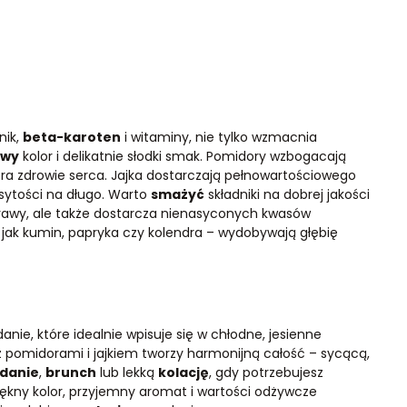
nik,
beta-karoten
i witaminy, nie tylko wzmacnia
owy
kolor i delikatnie słodki smak. Pomidory wzbogacają
piera zdrowie serca. Jajka dostarczają pełnowartościowego
sytości na długo. Warto
smażyć
składniki na dobrej jakości
otrawy, ale także dostarcza nienasyconych kwasów
jak kumin, papryka czy kolendra – wydobywają głębię
nie, które idealnie wpisuje się w chłodne, jesienne
 pomidorami i jajkiem tworzy harmonijną całość – sycącą,
adanie
,
brunch
lub lekką
kolację
, gdy potrzebujesz
Piękny kolor, przyjemny aromat i wartości odżywcze