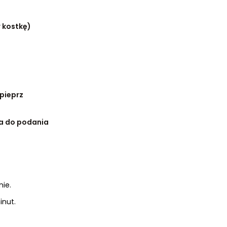
w kostkę)
 pieprz
ra do podania
nie.
inut.