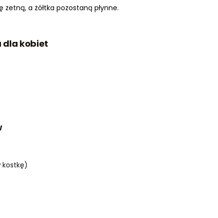
ię zetną, a żółtka pozostaną płynne.
 dla kobiet
w
 kostkę)