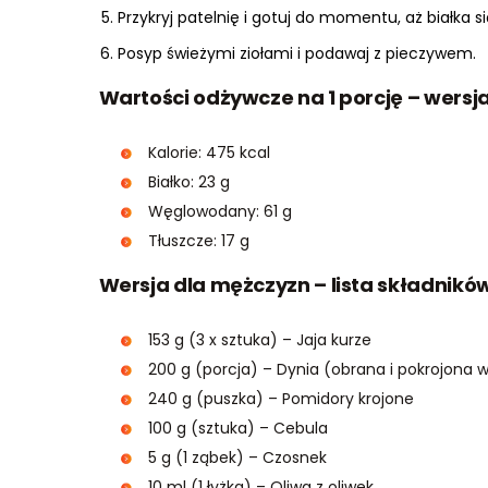
Przykryj patelnię i gotuj do momentu, aż białka s
Posyp świeżymi ziołami i podawaj z pieczywem.
Wartości odżywcze na 1 porcję – wersja
Kalorie: 475 kcal
Białko: 23 g
Węglowodany: 61 g
Tłuszcze: 17 g
Wersja dla mężczyzn – lista składnikó
153 g (3 x sztuka) – Jaja kurze
200 g (porcja) – Dynia (obrana i pokrojona w
240 g (puszka) – Pomidory krojone
100 g (sztuka) – Cebula
5 g (1 ząbek) – Czosnek
10 ml (1 łyżka) – Oliwa z oliwek