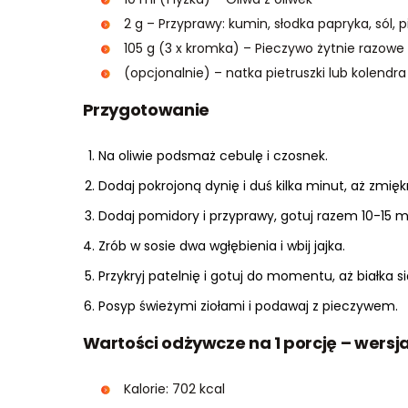
2 g – Przyprawy: kumin, słodka papryka, sól, p
105 g (3 x kromka) – Pieczywo żytnie razowe
(opcjonalnie) – natka pietruszki lub kolendr
Przygotowanie
Na oliwie podsmaż cebulę i czosnek.
Dodaj pokrojoną dynię i duś kilka minut, aż zmięk
Dodaj pomidory i przyprawy, gotuj razem 10-15 m
Zrób w sosie dwa wgłębienia i wbij jajka.
Przykryj patelnię i gotuj do momentu, aż białka s
Posyp świeżymi ziołami i podawaj z pieczywem.
Wartości odżywcze na 1 porcję – wersj
Kalorie: 702 kcal