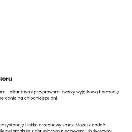
loru
ami i pikantnymi przyprawami tworzy wyjątkową harmonię
e danie na chłodniejsze dni.
onsystencję i lekko orzechowy smak. Możesz dodać
ajlepiej smakuje z chrupiącym pieczywem lub świeżymi