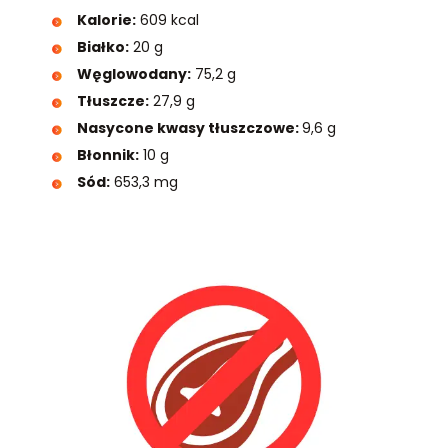
Kalorie:
609 kcal
Białko:
20 g
Węglowodany:
75,2 g
Tłuszcze:
27,9 g
Nasycone kwasy tłuszczowe:
9,6 g
Błonnik:
10 g
Sód:
653,3 mg