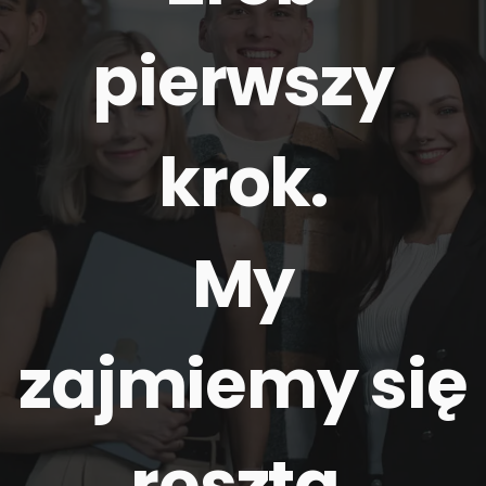
pierwszy
krok.
My
zajmiemy się
resztą
.