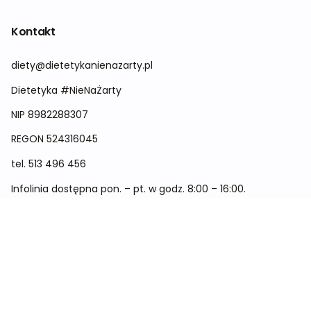
Kontakt
diety@dietetykanienazarty.pl
Dietetyka #NieNaŻarty
NIP 8982288307
REGON
524316045
tel.
513 496 456
Infolinia dostępna pon. – pt. w godz. 8:00 – 16:00.
Menu
Cennik
Dieta dla kobiet
Dieta dla mężczyzn