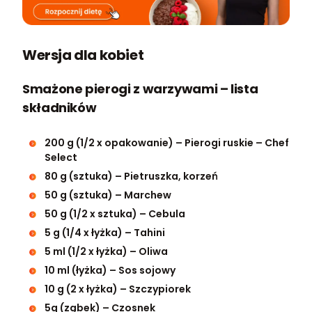
Wersja dla kobiet
Smażone pierogi z warzywami – lista
składników
200 g (1/2 x opakowanie) – Pierogi ruskie – Chef
Select
80 g (sztuka) – Pietruszka, korzeń
50 g (sztuka) – Marchew
50 g (1/2 x sztuka) – Cebula
5 g (1/4 x łyżka) – Tahini
5 ml (1/2 x łyżka) – Oliwa
10 ml (łyżka) – Sos sojowy
10 g (2 x łyżka) – Szczypiorek
5g (ząbek) – Czosnek