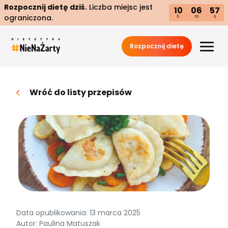
Rozpocznij dietę dziś.
Liczba miejsc jest
10
06
56
ograniczona.
h
m
s
Rozpocznij dietę
Wróć do listy przepisów
Data opublikowania: 13 marca 2025
Autor: Paulina Matuszak