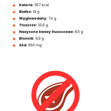
Kalorie:
557 kcal
Białko:
19 g
Węglowodany:
74 g
Tłuszcze:
20,5 g
Nasycone kwasy tłuszczowe:
8,5 g
Błonnik:
9,9 g
Sód:
650 mg