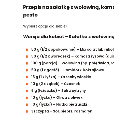
Przepis na sałatkę z wołowiną, ko
pesto
Wybierz opcję dla siebie!
Wersja dla kobiet – Sałatka z wołowiną
50 g (1/2 x opakowanie) – Mix sałat lub ruko
50 g (1/2 x woreczek) – Komosa ryżowa (qui
100 g (porcja) – Wołowina (np. polędwica, r
50 g (1 x garść) – Pomidorki koktajlowe
15 g (1 x łyżka) – Orzechy włoskie
10 g (2 x ząbek) – Czosnek
6 g (łyżeczka) – Sok z cytryny
10 g (łyżka) – Oliwa z oliwek
10 g (łyżka) – Natka pietruszki
Szczypta – Sól, pieprz, rozmaryn