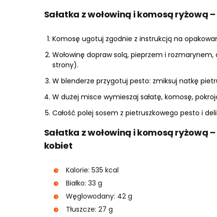
Sałatka z wołowiną i komosą ryżową 
Komosę ugotuj zgodnie z instrukcją na opakowani
Wołowinę dopraw solą, pieprzem i rozmarynem, a
strony).
W blenderze przygotuj pesto: zmiksuj natkę pietru
W dużej misce wymieszaj sałatę, komosę, pokroj
Całość polej sosem z pietruszkowego pesto i deli
Sałatka z wołowiną i komosą ryżową – 
kobiet
Kalorie: 535 kcal
Białko: 33 g
Węglowodany: 42 g
Tłuszcze: 27 g