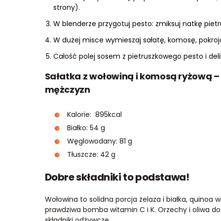
strony).
W blenderze przygotuj pesto: zmiksuj natkę pietru
W dużej misce wymieszaj sałatę, komosę, pokroj
Całość polej sosem z pietruszkowego pesto i deli
Sałatka z wołowiną i komosą ryżową – 
mężczyzn
Kalorie: 895kcal
Białko: 54 g
Węglowodany: 81 g
Tłuszcze: 42 g
Dobre składniki to podstawa!
Wołowina to solidna porcja żelaza i białka, quinoa 
prawdziwa bomba witamin C i K. Orzechy i oliwa d
składniki odżywcze.