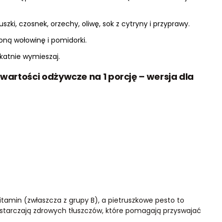
szki, czosnek, orzechy, oliwę, sok z cytryny i przyprawy.
oną wołowinę i pomidorki.
katnie wymieszaj.
wartości odżywcze na 1 porcję – wersja dla
witamin (zwłaszcza z grupy B), a pietruszkowe pesto to
ostarczają zdrowych tłuszczów, które pomagają przyswajać