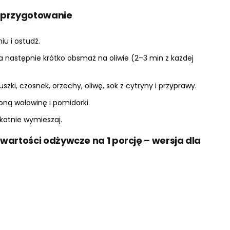
– przygotowanie
u i ostudź.
 następnie krótko obsmaż na oliwie (2–3 min z każdej
szki, czosnek, orzechy, oliwę, sok z cytryny i przyprawy.
oną wołowinę i pomidorki.
katnie wymieszaj.
wartości odżywcze na 1 porcję – wersja dla