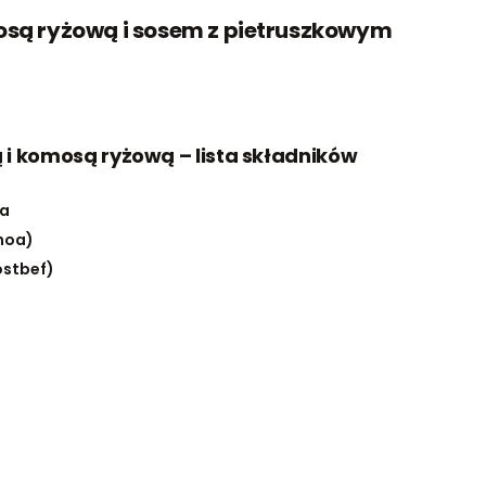
mosą ryżową i sosem z pietruszkowym
 i komosą ryżową – lista składników
la
noa)
ostbef)