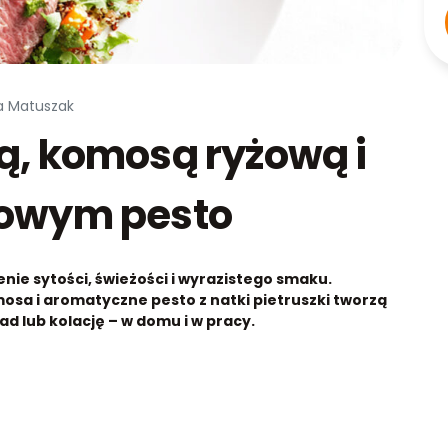
na Matuszak
ą, komosą ryżową i
kowym pesto
nie sytości, świeżości i wyrazistego smaku.
sa i aromatyczne pesto z natki pietruszki tworzą
iad lub kolację – w domu i w pracy.