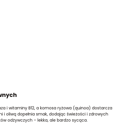
ywnych
aza i witaminy B12, a komosa ryżowa (quinoa) dostarcza
i i oliwą dopełnia smak, dodając świeżości i zdrowych
ików odżywczych – lekka, ale bardzo sycąca.