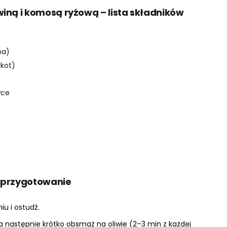
iną i komosą ryżową – lista składników
oa)
ykot)
wce
– przygotowanie
u i ostudź.
 następnie krótko obsmaż na oliwie (2–3 min z każdej