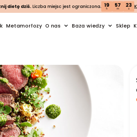
19
57
22
ij dietę dziś.
Liczba miejsc jest ograniczona.
K
h
m
s
ik
Metamorfozy
O nas
Baza wiedzy
Sklep
K