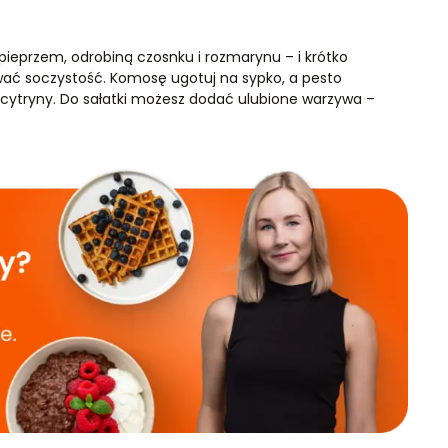
 pieprzem, odrobiną czosnku i rozmarynu – i krótko
ać soczystość. Komosę ugotuj na sypko, a pesto
u z cytryny. Do sałatki możesz dodać ulubione warzywa –