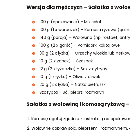
Wersja dla mężczyzn – Sałatka z wołow
100 g (opakowanie) – Mix sałat
100 g (1 x woreczek) – Komosa ryżowa (quin
140 g (porcja) – Wołowina (np. rostbef, antr
100 g (2 x garść) – Pomidorki koktajlowe
30 g (2 x łyżka) – Orzechy włoskie lub nerko
10 g (2 x ząbek) – Czosnek
12 g (2 x łyżeczka) – Sok z cytryny
10 g (1 x łyżka) – Oliwa z oliwek
20 g (2 x łyżka) – Natka pietruszki
Szczypta – Sól, pieprz, rozmaryn
Sałatka z wołowiną i komosą ryżową 
Komosę ugotuj zgodnie z instrukcją na opakowani
Wołowinę dopraw solą, pieprzem i rozmarynem, a