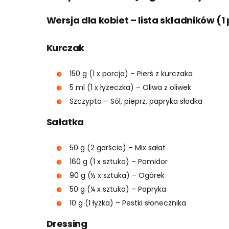
Wersja dla kobiet – lista składników (1
Kurczak
150 g (1 x porcja) – Pierś z kurczaka
5 ml (1 x łyżeczka) – Oliwa z oliwek
Szczypta – Sól, pieprz, papryka słodka
Sałatka
50 g (2 garście) – Mix sałat
160 g (1 x sztuka) – Pomidor
90 g (½ x sztuka) – Ogórek
50 g (¼ x sztuka) – Papryka
10 g (1 łyżka) – Pestki słonecznika
Dressing