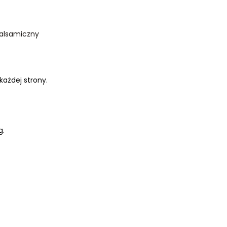
 balsamiczny
 każdej strony.
g.