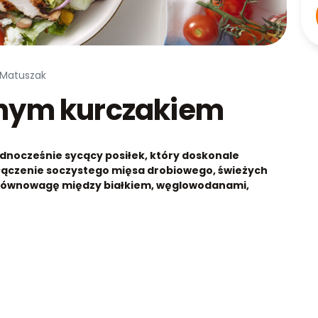
 Matuszak
anym kurczakiem
jednocześnie sycący posiłek, który doskonale
Połączenie soczystego mięsa drobiowego, świeżych
 równowagę między białkiem, węglowodanami,