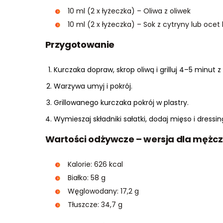
10 ml (2 x łyżeczka) – Oliwa z oliwek
10 ml (2 x łyżeczka) – Sok z cytryny lub oce
Przygotowanie
Kurczaka dopraw, skrop oliwą i grilluj 4–5 minut z
Warzywa umyj i pokrój.
Grillowanego kurczaka pokrój w plastry.
Wymieszaj składniki sałatki, dodaj mięso i dressin
Wartości odżywcze – wersja dla mężc
Kalorie: 626 kcal
Białko: 58 g
Węglowodany: 17,2 g
Tłuszcze: 34,7 g