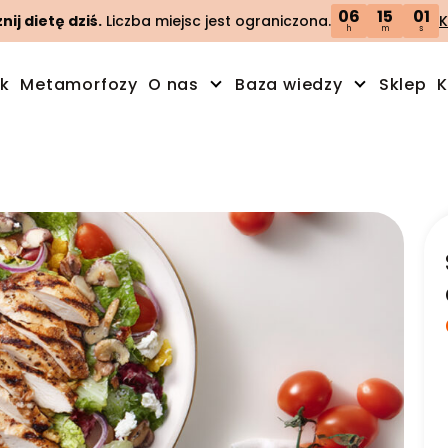
06
15
00
ij dietę dziś.
Liczba miejsc jest ograniczona.
K
h
m
s
ik
Metamorfozy
O nas
Baza wiedzy
Sklep
K