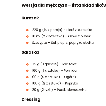
Wersja dla mężczyzn – lista składników
Kurczak
220 g (1½ x porcja) – Pierś z kurczaka
10 ml (2 x łyżeczka) – Oliwa z oliwek
Szczypta – Sól, pieprz, papryka słodka
Sałatka
75 g (3 garście) – Mix sałat
160 g (1 x sztuka) – Pomidor
90 g (½ x sztuka) – Ogórek
100 g (½ x sztuka) – Papryka
20 g (2 łyżki) – Pestki słonecznika
Dressing