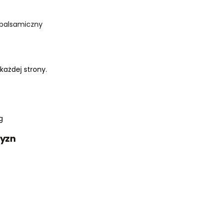
t balsamiczny
 każdej strony.
g
zyzn