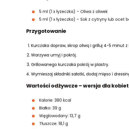
5 ml (1 x łyżeczka) – Oliwa z oliwek
5 ml (1 x łyżeczka) – Sok z cytryny lub ocet
Przygotowanie
Kurczaka dopraw, skrop oliwą i grilluj 4-5 minut z
Warzywa umyj i pokrój.
Grillowanego kurczaka pokrój w plastry.
Wymieszaj składniki sałatki, dodaj mięso i dressin
Wartości odżywcze – wersja dla kobiet
Kalorie: 380 kcal
Białko: 39 g
Węglowodany: 13,7 g
Tłuszcze: 18,1 g