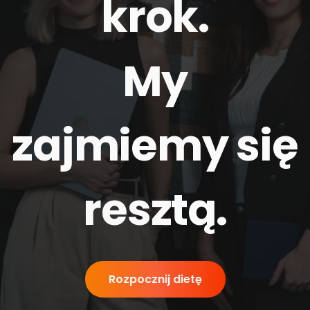
krok.
My
zajmiemy się
resztą
.
Rozpocznij dietę