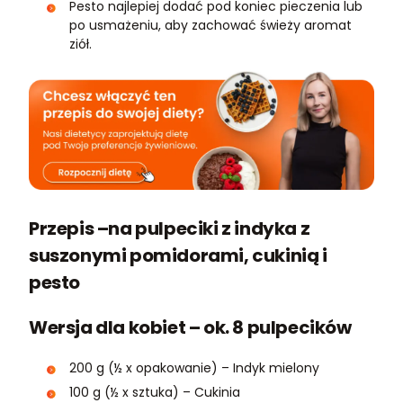
Pesto najlepiej dodać pod koniec pieczenia lub
po usmażeniu, aby zachować świeży aromat
ziół.
Przepis –na pulpeciki z indyka z
suszonymi pomidorami, cukinią i
pesto
Wersja dla kobiet – ok. 8 pulpecików
200 g (½ x opakowanie) – Indyk mielony
100 g (½ x sztuka) – Cukinia