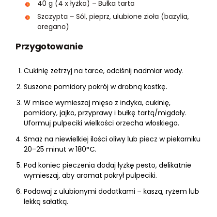
40 g (4 x łyżka) – Bułka tarta
Szczypta – Sól, pieprz, ulubione zioła (bazylia,
oregano)
Przygotowanie
Cukinię zetrzyj na tarce, odciśnij nadmiar wody.
Suszone pomidory pokrój w drobną kostkę.
W misce wymieszaj mięso z indyka, cukinię,
pomidory, jajko, przyprawy i bułkę tartą/migdały.
Uformuj pulpeciki wielkości orzecha włoskiego.
Smaż na niewielkiej ilości oliwy lub piecz w piekarniku
20–25 minut w 180°C.
Pod koniec pieczenia dodaj łyżkę pesto, delikatnie
wymieszaj, aby aromat pokrył pulpeciki.
Podawaj z ulubionymi dodatkami – kaszą, ryżem lub
lekką sałatką.