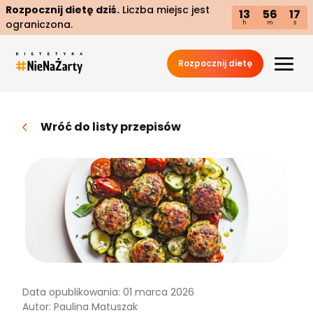
Rozpocznij dietę dziś.
Liczba miejsc jest
13
56
16
ograniczona.
h
m
s
Rozpocznij dietę
Wróć do listy przepisów
Data opublikowania: 01 marca 2026
Autor: Paulina Matuszak