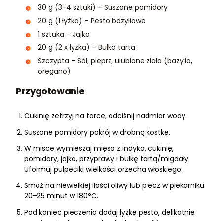
30 g (3-4 sztuki) – Suszone pomidory
20 g (1 łyżka) – Pesto bazyliowe
1 sztuka – Jajko
20 g (2 x łyżka) – Bułka tarta
Szczypta – Sól, pieprz, ulubione zioła (bazylia,
oregano)
Przygotowanie
Cukinię zetrzyj na tarce, odciśnij nadmiar wody.
Suszone pomidory pokrój w drobną kostkę.
W misce wymieszaj mięso z indyka, cukinię,
pomidory, jajko, przyprawy i bułkę tartą/migdały.
Uformuj pulpeciki wielkości orzecha włoskiego.
Smaż na niewielkiej ilości oliwy lub piecz w piekarniku
20–25 minut w 180°C.
Pod koniec pieczenia dodaj łyżkę pesto, delikatnie