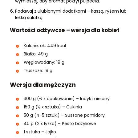
wymieszaj, aby aromat pokrył pulpeciki.
Podawaj z ulubionymi dodatkami – kaszą, ryżem lub
lekką sałatką.
Wartości odżywcze – wersja dla kobiet
Kalorie: ok. 449 kcal
Białko: 49 g
Węglowodany: 19 g
Tłuszcze: 19 g
Wersja dla mężczyzn
300 g (¾ x opakowanie) – Indyk mielony
150 g (½ x sztuka) – Cukinia
50 g (4-5 sztuki) – Suszone pomidory
40 g (2 x łyżka) – Pesto bazyliowe
1 sztuka – Jajko