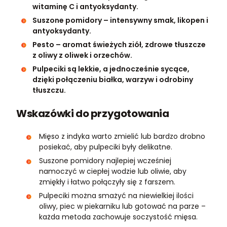
witaminę C i antyoksydanty.
Suszone pomidory – intensywny smak, likopen i
antyoksydanty.
Pesto – aromat świeżych ziół, zdrowe tłuszcze
z oliwy z oliwek i orzechów.
Pulpeciki są lekkie, a jednocześnie sycące,
dzięki połączeniu białka, warzyw i odrobiny
tłuszczu.
Wskazówki do przygotowania
Mięso z indyka warto zmielić lub bardzo drobno
posiekać, aby pulpeciki były delikatne.
Suszone pomidory najlepiej wcześniej
namoczyć w ciepłej wodzie lub oliwie, aby
zmiękły i łatwo połączyły się z farszem.
Pulpeciki można smażyć na niewielkiej ilości
oliwy, piec w piekarniku lub gotować na parze –
każda metoda zachowuje soczystość mięsa.