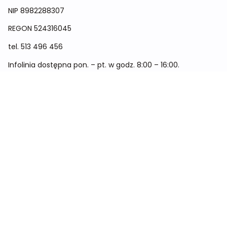
NIP 8982288307
REGON
524316045
tel.
513 496 456
Infolinia dostępna pon. – pt. w godz. 8:00 – 16:00.
Menu
Cennik
Dieta dla kobiet
Dieta dla mężczyzn
Dieta dla dzieci
Dieta dla dwóch osób
Dieta dla kobiet w ciąży
Metamorfozy