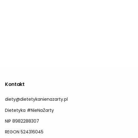
Kontakt
diety@dietetykanienazarty.pl
Dietetyka #NieNaŻarty
NIP 8982288307
REGON
524316045