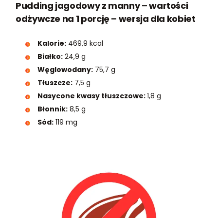
Pudding jagodowy z manny – wartości
odżywcze na 1 porcję – wersja dla kobiet
Kalorie:
469,9 kcal
Białko:
24,9 g
Węglowodany:
75,7 g
Tłuszcze:
7,5 g
Nasycone kwasy tłuszczowe:
1,8 g
Błonnik:
8,5 g
Sód:
119 mg