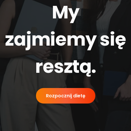
My
zajmiemy się
resztą
.
Rozpocznij dietę