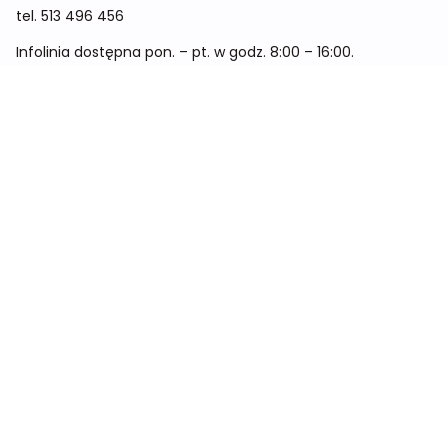
tel.
513 496 456
Infolinia dostępna pon. – pt. w godz. 8:00 – 16:00.
Menu
Cennik
Dieta dla kobiet
Dieta dla mężczyzn
Dieta dla dzieci
Dieta dla dwóch osób
Dieta dla kobiet w ciąży
Metamorfozy
Sklep
Kontakt