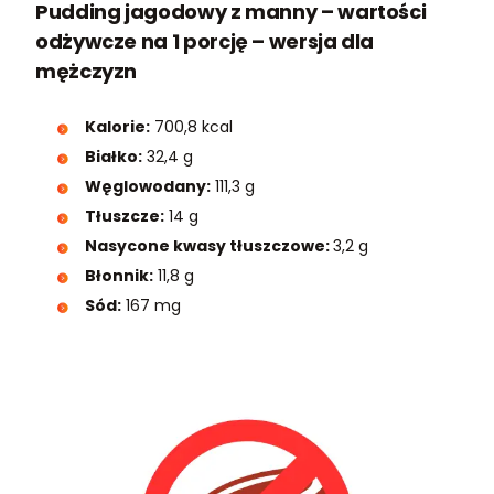
Pudding jagodowy z manny – wartości
odżywcze na 1 porcję – wersja dla
mężczyzn
Kalorie:
700,8 kcal
Białko:
32,4 g
Węglowodany:
111,3 g
Tłuszcze:
14 g
Nasycone kwasy tłuszczowe:
3,2 g
Błonnik:
11,8 g
Sód:
167 mg