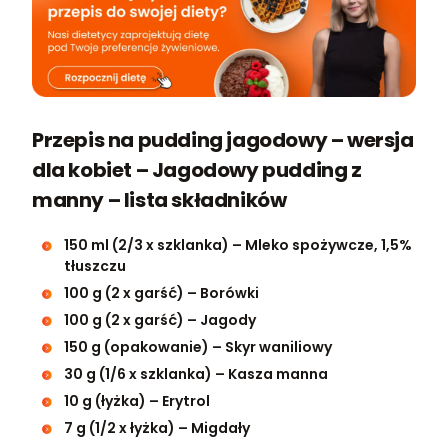
Przepis na pudding jagodowy – wersja
dla kobiet – Jagodowy pudding z
manny – lista składników
150 ml (2/3 x szklanka) – Mleko spożywcze, 1,5%
tłuszczu
100 g (2 x garść) – Borówki
100 g (2 x garść) – Jagody
150 g (opakowanie) – Skyr waniliowy
30 g (1/6 x szklanka) – Kasza manna
10 g (łyżka) – Erytrol
7 g (1/2 x łyżka) – Migdały