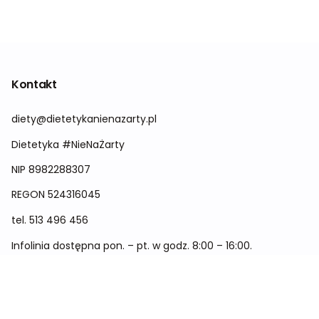
Kontakt
diety@dietetykanienazarty.pl
Dietetyka #NieNaŻarty
NIP 8982288307
REGON
524316045
tel.
513 496 456
Infolinia dostępna pon. – pt. w godz. 8:00 – 16:00.
Menu
Cennik