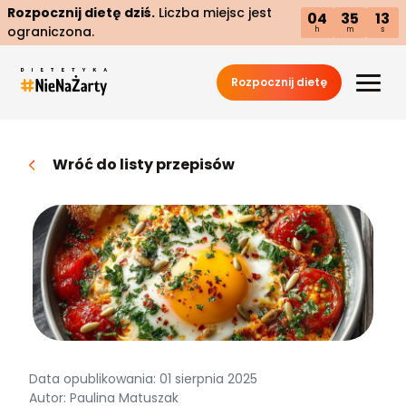
Rozpocznij dietę dziś.
Liczba miejsc jest
04
35
12
ograniczona.
h
m
s
Rozpocznij dietę
Wróć do listy przepisów
Data opublikowania: 01 sierpnia 2025
Autor: Paulina Matuszak