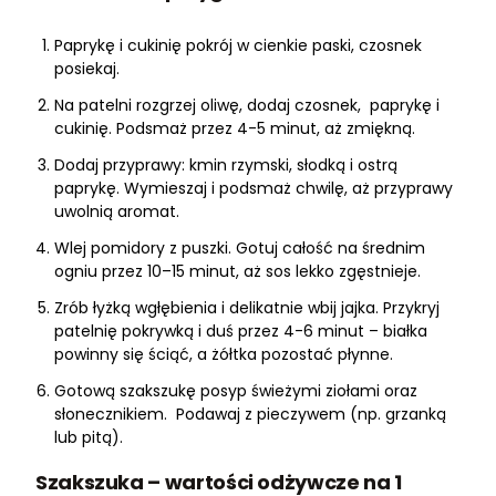
Paprykę i cukinię pokrój w cienkie paski, czosnek
posiekaj.
Na patelni rozgrzej oliwę, dodaj czosnek, paprykę i
cukinię. Podsmaż przez 4-5 minut, aż zmiękną.
Dodaj przyprawy: kmin rzymski, słodką i ostrą
paprykę. Wymieszaj i podsmaż chwilę, aż przyprawy
uwolnią aromat.
Wlej pomidory z puszki. Gotuj całość na średnim
ogniu przez 10–15 minut, aż sos lekko zgęstnieje.
Zrób łyżką wgłębienia i delikatnie wbij jajka. Przykryj
patelnię pokrywką i duś przez 4-6 minut – białka
powinny się ściąć, a żółtka pozostać płynne.
Gotową szakszukę posyp świeżymi ziołami oraz
słonecznikiem. Podawaj z pieczywem (np. grzanką
lub pitą).
Szakszuka – wartości odżywcze na 1