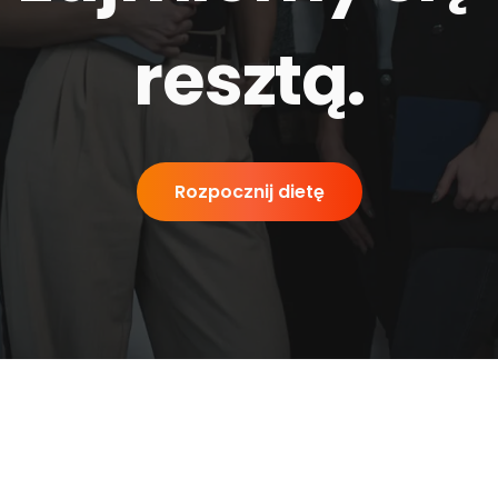
resztą
.
Rozpocznij dietę