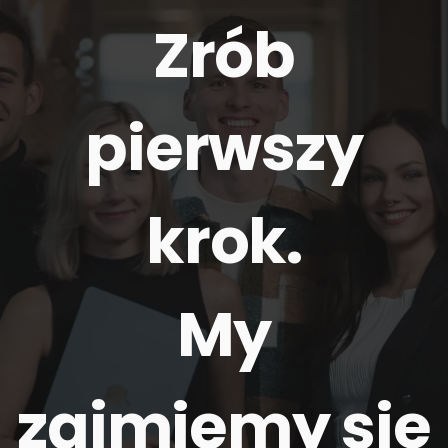
Zrób
pierwszy
krok.
My
zajmiemy się